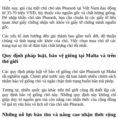
Hiện nay, giá của một chú chó săn Pharaoh tại Việt Nam dao động
từ 35-70 triệu VNĐ, tùy thuộc vào nguồn gốc và chất lượng giống.
Để nhập khẩu chó săn Pharaoh, bạn cần chuẩn bị các giấy tờ liên
quan như giấy chứng nhận sức khỏe và giấy tờ chứng minh nguồn
gốc.
Các yếu tố ảnh hưởng đến giá thành bao gồm tuổi đời, độ thuần
chủng và tình trạng sức khỏe của chó. Việc chọn mua chó từ các
trang trại uy tín sẽ đảm bảo chất lượng chó tốt nhất.
Quy định pháp luật, bảo vệ giống tại Malta và trên
thế giới
Các quy định pháp luật về bảo vệ giống chó săn Pharaoh tại Malta
rất nghiêm ngặt. Chính phủ nước này đã ban hành nhiều chính sách
nhằm bảo vệ giống chó và ngăn chặn tình trạng buôn bán trái phép.
Tương tự, nhiều quốc gia khác trên thế giới cũng đã thiết lập các
quy định bảo vệ giống chó này. Những quy định này không chỉ
giúp duy trì nguồn gen mà còn nâng cao nhận thức của cộng đồng
về giá trị văn hóa và lịch sử của chó săn Pharaoh.
Những nỗ lực bảo tồn và nâng cao nhận thức cộng