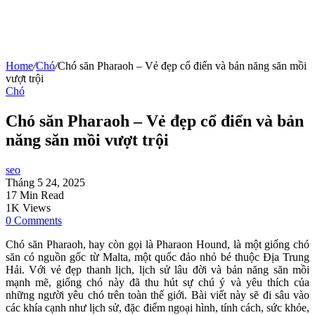
Home
/
Chó
/
Chó săn Pharaoh – Vẻ đẹp cổ điển và bản năng săn mồi
vượt trội
Chó
Chó săn Pharaoh – Vẻ đẹp cổ điển và bản
năng săn mồi vượt trội
seo
Tháng 5 24, 2025
17 Min Read
1K Views
0 Comments
Chó săn Pharaoh, hay còn gọi là Pharaon Hound, là một giống chó
săn có nguồn gốc từ Malta, một quốc đảo nhỏ bé thuộc Địa Trung
Hải. Với vẻ đẹp thanh lịch, lịch sử lâu đời và bản năng săn mồi
mạnh mẽ, giống chó này đã thu hút sự chú ý và yêu thích của
những người yêu chó trên toàn thế giới. Bài viết này sẽ đi sâu vào
các khía cạnh như lịch sử, đặc điểm ngoại hình, tính cách, sức khỏe,