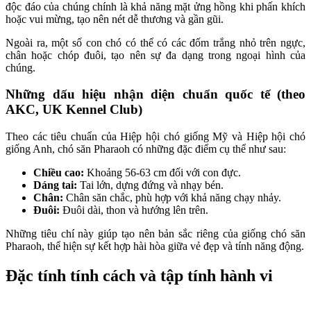
độc đáo của chúng chính là khả năng mặt ửng hồng khi phấn khích
hoặc vui mừng, tạo nên nét dễ thương và gần gũi.
Ngoài ra, một số con chó có thể có các đốm trắng nhỏ trên ngực,
chân hoặc chóp đuôi, tạo nên sự đa dạng trong ngoại hình của
chúng.
Những dấu hiệu nhận diện chuẩn quốc tế (theo
AKC, UK Kennel Club)
Theo các tiêu chuẩn của Hiệp hội chó giống Mỹ và Hiệp hội chó
giống Anh, chó săn Pharaoh có những đặc điểm cụ thể như sau:
Chiều cao:
Khoảng 56-63 cm đối với con đực.
Dáng tai:
Tai lớn, dựng đứng và nhạy bén.
Chân:
Chân săn chắc, phù hợp với khả năng chạy nhảy.
Đuôi:
Đuôi dài, thon và hướng lên trên.
Những tiêu chí này giúp tạo nên bản sắc riêng của giống chó săn
Pharaoh, thể hiện sự kết hợp hài hòa giữa vẻ đẹp và tính năng động.
Đặc tính tính cách và tập tính hành vi