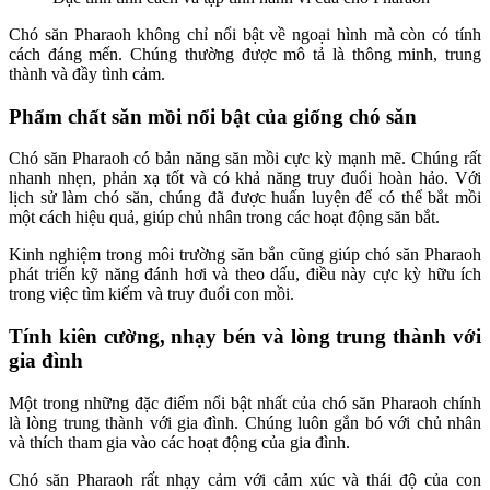
Chó săn Pharaoh không chỉ nổi bật về ngoại hình mà còn có tính
cách đáng mến. Chúng thường được mô tả là thông minh, trung
thành và đầy tình cảm.
Phẩm chất săn mồi nổi bật của giống chó săn
Chó săn Pharaoh có bản năng săn mồi cực kỳ mạnh mẽ. Chúng rất
nhanh nhẹn, phản xạ tốt và có khả năng truy đuổi hoàn hảo. Với
lịch sử làm chó săn, chúng đã được huấn luyện để có thể bắt mồi
một cách hiệu quả, giúp chủ nhân trong các hoạt động săn bắt.
Kinh nghiệm trong môi trường săn bắn cũng giúp chó săn Pharaoh
phát triển kỹ năng đánh hơi và theo dấu, điều này cực kỳ hữu ích
trong việc tìm kiếm và truy đuổi con mồi.
Tính kiên cường, nhạy bén và lòng trung thành với
gia đình
Một trong những đặc điểm nổi bật nhất của chó săn Pharaoh chính
là lòng trung thành với gia đình. Chúng luôn gắn bó với chủ nhân
và thích tham gia vào các hoạt động của gia đình.
Chó săn Pharaoh rất nhạy cảm với cảm xúc và thái độ của con