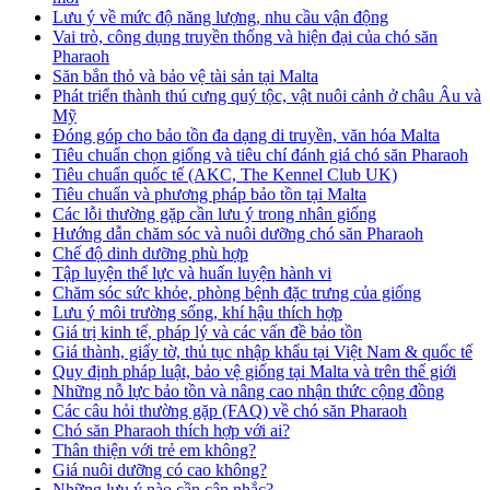
Lưu ý về mức độ năng lượng, nhu cầu vận động
Vai trò, công dụng truyền thống và hiện đại của chó săn
Pharaoh
Săn bắn thỏ và bảo vệ tài sản tại Malta
Phát triển thành thú cưng quý tộc, vật nuôi cảnh ở châu Âu và
Mỹ
Đóng góp cho bảo tồn đa dạng di truyền, văn hóa Malta
Tiêu chuẩn chọn giống và tiêu chí đánh giá chó săn Pharaoh
Tiêu chuẩn quốc tế (AKC, The Kennel Club UK)
Tiêu chuẩn và phương pháp bảo tồn tại Malta
Các lỗi thường gặp cần lưu ý trong nhân giống
Hướng dẫn chăm sóc và nuôi dưỡng chó săn Pharaoh
Chế độ dinh dưỡng phù hợp
Tập luyện thể lực và huấn luyện hành vi
Chăm sóc sức khỏe, phòng bệnh đặc trưng của giống
Lưu ý môi trường sống, khí hậu thích hợp
Giá trị kinh tế, pháp lý và các vấn đề bảo tồn
Giá thành, giấy tờ, thủ tục nhập khẩu tại Việt Nam & quốc tế
Quy định pháp luật, bảo vệ giống tại Malta và trên thế giới
Những nỗ lực bảo tồn và nâng cao nhận thức cộng đồng
Các câu hỏi thường gặp (FAQ) về chó săn Pharaoh
Chó săn Pharaoh thích hợp với ai?
Thân thiện với trẻ em không?
Giá nuôi dưỡng có cao không?
Những lưu ý nào cần cân nhắc?