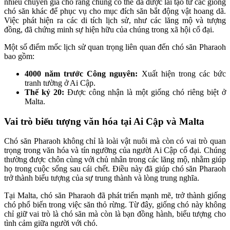
nhiều chuyên gia cho rằng chúng có thể đã được lai tạo từ các giống
chó săn khác để phục vụ cho mục đích săn bắt động vật hoang dã.
Việc phát hiện ra các di tích lịch sử, như các lăng mộ và tượng
đồng, đã chứng minh sự hiện hữu của chúng trong xã hội cổ đại.
Một số điểm mốc lịch sử quan trọng liên quan đến chó săn Pharaoh
bao gồm:
4000 năm trước Công nguyên:
Xuất hiện trong các bức
tranh tường ở Ai Cập.
Thế kỷ 20:
Được công nhận là một giống chó riêng biệt ở
Malta.
Vai trò biểu tượng văn hóa tại Ai Cập và Malta
Chó săn Pharaoh không chỉ là loài vật nuôi mà còn có vai trò quan
trọng trong văn hóa và tín ngưỡng của người Ai Cập cổ đại. Chúng
thường được chôn cùng với chủ nhân trong các lăng mộ, nhằm giúp
họ trong cuộc sống sau cái chết. Điều này đã giúp chó săn Pharaoh
trở thành biểu tượng của sự trung thành và lòng trung nghĩa.
Tại Malta, chó săn Pharaoh đã phát triển mạnh mẽ, trở thành giống
chó phổ biến trong việc săn thỏ rừng. Từ đây, giống chó này không
chỉ giữ vai trò là chó săn mà còn là bạn đồng hành, biểu tượng cho
tình cảm giữa người với chó.