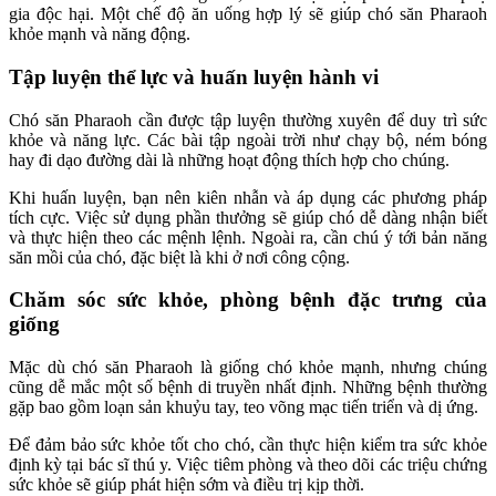
gia độc hại. Một chế độ ăn uống hợp lý sẽ giúp chó săn Pharaoh
khỏe mạnh và năng động.
Tập luyện thể lực và huấn luyện hành vi
Chó săn Pharaoh cần được tập luyện thường xuyên để duy trì sức
khỏe và năng lực. Các bài tập ngoài trời như chạy bộ, ném bóng
hay đi dạo đường dài là những hoạt động thích hợp cho chúng.
Khi huấn luyện, bạn nên kiên nhẫn và áp dụng các phương pháp
tích cực. Việc sử dụng phần thưởng sẽ giúp chó dễ dàng nhận biết
và thực hiện theo các mệnh lệnh. Ngoài ra, cần chú ý tới bản năng
săn mồi của chó, đặc biệt là khi ở nơi công cộng.
Chăm sóc sức khỏe, phòng bệnh đặc trưng của
giống
Mặc dù chó săn Pharaoh là giống chó khỏe mạnh, nhưng chúng
cũng dễ mắc một số bệnh di truyền nhất định. Những bệnh thường
gặp bao gồm loạn sản khuỷu tay, teo võng mạc tiến triển và dị ứng.
Để đảm bảo sức khỏe tốt cho chó, cần thực hiện kiểm tra sức khỏe
định kỳ tại bác sĩ thú y. Việc tiêm phòng và theo dõi các triệu chứng
sức khỏe sẽ giúp phát hiện sớm và điều trị kịp thời.