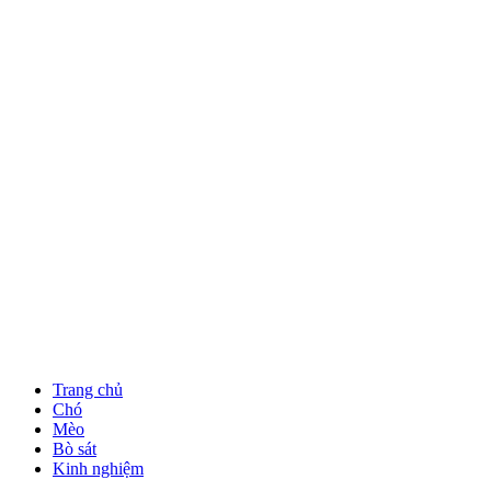
Trang chủ
Chó
Mèo
Bò sát
Kinh nghiệm