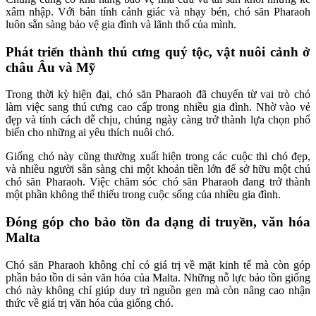
xâm nhập. Với bản tính cảnh giác và nhạy bén, chó săn Pharaoh
luôn sẵn sàng bảo vệ gia đình và lãnh thổ của mình.
Phát triển thành thú cưng quý tộc, vật nuôi cảnh ở
châu Âu và Mỹ
Trong thời kỳ hiện đại, chó săn Pharaoh đã chuyển từ vai trò chó
làm việc sang thú cưng cao cấp trong nhiều gia đình. Nhờ vào vẻ
đẹp và tính cách dễ chịu, chúng ngày càng trở thành lựa chọn phổ
biến cho những ai yêu thích nuôi chó.
Giống chó này cũng thường xuất hiện trong các cuộc thi chó đẹp,
và nhiều người sẵn sàng chi một khoản tiền lớn để sở hữu một chú
chó săn Pharaoh. Việc chăm sóc chó săn Pharaoh đang trở thành
một phần không thể thiếu trong cuộc sống của nhiều gia đình.
Đóng góp cho bảo tồn đa dạng di truyền, văn hóa
Malta
Chó săn Pharaoh không chỉ có giá trị về mặt kinh tế mà còn góp
phần bảo tồn di sản văn hóa của Malta. Những nỗ lực bảo tồn giống
chó này không chỉ giúp duy trì nguồn gen mà còn nâng cao nhận
thức về giá trị văn hóa của giống chó.