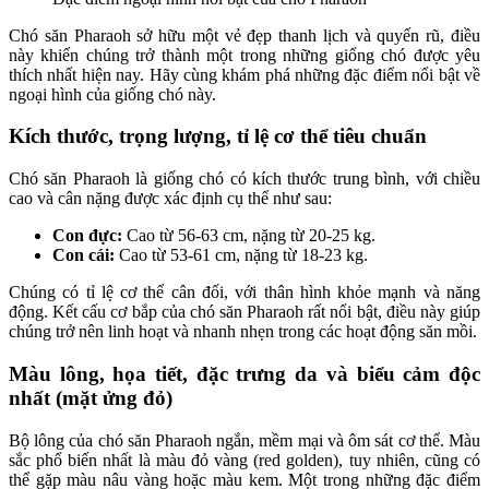
Chó săn Pharaoh sở hữu một vẻ đẹp thanh lịch và quyến rũ, điều
này khiến chúng trở thành một trong những giống chó được yêu
thích nhất hiện nay. Hãy cùng khám phá những đặc điểm nổi bật về
ngoại hình của giống chó này.
Kích thước, trọng lượng, tỉ lệ cơ thể tiêu chuẩn
Chó săn Pharaoh là giống chó có kích thước trung bình, với chiều
cao và cân nặng được xác định cụ thể như sau:
Con đực:
Cao từ 56-63 cm, nặng từ 20-25 kg.
Con cái:
Cao từ 53-61 cm, nặng từ 18-23 kg.
Chúng có tỉ lệ cơ thể cân đối, với thân hình khỏe mạnh và năng
động. Kết cấu cơ bắp của chó săn Pharaoh rất nổi bật, điều này giúp
chúng trở nên linh hoạt và nhanh nhẹn trong các hoạt động săn mồi.
Màu lông, họa tiết, đặc trưng da và biểu cảm độc
nhất (mặt ửng đỏ)
Bộ lông của chó săn Pharaoh ngắn, mềm mại và ôm sát cơ thể. Màu
sắc phổ biến nhất là màu đỏ vàng (red golden), tuy nhiên, cũng có
thể gặp màu nâu vàng hoặc màu kem. Một trong những đặc điểm