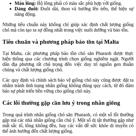
Màu lông:
Bộ lông phải có màu sắc phù hợp với giống.
Dáng đuôi:
Đuôi dài, thon và hướng lên trên, thể hiện sự
năng động.
Những tiêu chuẩn này không chỉ giúp xác định chất lượng giống
chó mà còn tạo ra sự đồng nhất trong việc nuôi dưỡng và bảo tồn.
Tiêu chuẩn và phương pháp bảo tồn tại Malta
Tại Malta, các phương pháp bảo tồn chó săn Pharaoh được thực
hiện thông qua các chương trình chọn giống nghiêm ngặt. Người
dân địa phương rất chú trọng đến việc duy trì nguồn gen thuần
chủng và chất lượng giống chó.
Các quy định và chính sách bảo vệ giống chó này cũng được đặt ra
nhằm tránh tình trạng nhân giống không đúng quy cách, từ đó đảm
bảo sự phát triển bền vững cho giống chó này.
Các lỗi thường gặp cần lưu ý trong nhân giống
Trong quá trình nhân giống chó săn Pharaoh, có một số lỗi thường
gặp mà các nhà nhân giống cần chú ý. Một số dị tật thường gặp như
mất sắc tố, lông không đều, hay các vấn đề sức khỏe di truyền có
thể ảnh hưởng đến chất lượng giống.