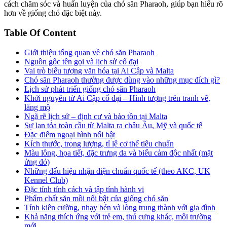
cách chăm sóc và huấn luyện của chó săn Pharaoh, giúp bạn hiểu rõ
hơn về giống chó đặc biệt này.
Table Of Content
Giới thiệu tổng quan về chó săn Pharaoh
Nguồn gốc tên gọi và lịch sử cổ đại
Vai trò biểu tượng văn hóa tại Ai Cập và Malta
Chó săn Pharaoh thường được dùng vào những mục đích gì?
Lịch sử phát triển giống chó săn Pharaoh
Khởi nguyên từ Ai Cập cổ đại – Hình tượng trên tranh vẽ,
lăng mộ
Ngã rẽ lịch sử – định cư và bảo tồn tại Malta
Sự lan tỏa toàn cầu từ Malta ra châu Âu, Mỹ và quốc tế
Đặc điểm ngoại hình nổi bật
Kích thước, trọng lượng, tỉ lệ cơ thể tiêu chuẩn
Màu lông, họa tiết, đặc trưng da và biểu cảm độc nhất (mặt
ửng đỏ)
Những dấu hiệu nhận diện chuẩn quốc tế (theo AKC, UK
Kennel Club)
Đặc tính tính cách và tập tính hành vi
Phẩm chất săn mồi nổi bật của giống chó săn
Tính kiên cường, nhạy bén và lòng trung thành với gia đình
Khả năng thích ứng với trẻ em, thú cưng khác, môi trường
mới