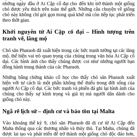
những ngày đầu ở Ai Cập cổ đại cho đến khi trở thành một giống
chó được yêu thích trên toàn thế giới. Những câu chuyện về giống
chó này không chỉ gói gọn trong quá khứ mà còn tiếp tục phát triển
theo thời gian.
Khởi nguyên từ Ai Cập cổ đại – Hình tượng trên
tranh vẽ, lăng mộ
Chó săn Pharaoh đã xuất hiện trong các bức tranh tường tại các lăng
mộ, thể hiện vai trò quan trọng của chúng trong văn hóa Ai Cập cổ
đại. Các hình ảnh cho thấy chúng được coi như những người bạn
đồng hành trung thành của các Pharaoh.
Những bằng chứng khảo cổ học cho thấy chó săn Pharaoh xuất
hiện với tư cách là một phần không thể thiếu trong đời sống của
người Ai Cập cổ đại. Các bức tranh và phiến đá ghi lại hình ảnh của
chúng cho thấy sự kính trọng và giá trị mà người dân dành cho
giống chó này.
Ngã rẽ lịch sử – định cư và bảo tồn tại Malta
Vào khoảng thế kỷ 9, chó săn Pharaoh đã di cư từ Ai Cập đến
Malta thông qua các thương nhân và thủy thủ. Tại Malta, chúng đã
được lai tạo và phát triển để trở thành một giống chó độc đáo hơn,