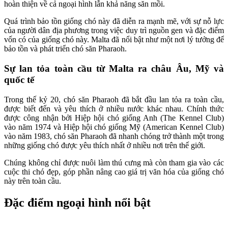
hoàn thiện về cả ngoại hình lẫn khả năng săn mồi.
Quá trình bảo tồn giống chó này đã diễn ra mạnh mẽ, với sự nỗ lực
của người dân địa phương trong việc duy trì nguồn gen và đặc điểm
vốn có của giống chó này. Malta đã nổi bật như một nơi lý tưởng để
bảo tồn và phát triển chó săn Pharaoh.
Sự lan tỏa toàn cầu từ Malta ra châu Âu, Mỹ và
quốc tế
Trong thế kỷ 20, chó săn Pharaoh đã bắt đầu lan tỏa ra toàn cầu,
được biết đến và yêu thích ở nhiều nước khác nhau. Chính thức
được công nhận bởi Hiệp hội chó giống Anh (The Kennel Club)
vào năm 1974 và Hiệp hội chó giống Mỹ (American Kennel Club)
vào năm 1983, chó săn Pharaoh đã nhanh chóng trở thành một trong
những giống chó được yêu thích nhất ở nhiều nơi trên thế giới.
Chúng không chỉ được nuôi làm thú cưng mà còn tham gia vào các
cuộc thi chó đẹp, góp phần nâng cao giá trị văn hóa của giống chó
này trên toàn cầu.
Đặc điểm ngoại hình nổi bật