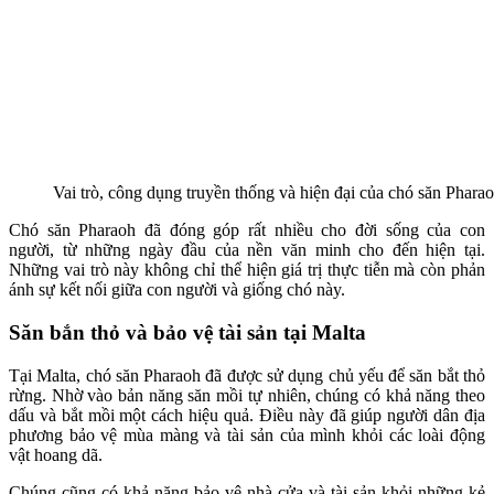
Vai trò, công dụng truyền thống và hiện đại của chó săn Phara
Chó săn Pharaoh đã đóng góp rất nhiều cho đời sống của con
người, từ những ngày đầu của nền văn minh cho đến hiện tại.
Những vai trò này không chỉ thể hiện giá trị thực tiễn mà còn phản
ánh sự kết nối giữa con người và giống chó này.
Săn bắn thỏ và bảo vệ tài sản tại Malta
Tại Malta, chó săn Pharaoh đã được sử dụng chủ yếu để săn bắt thỏ
rừng. Nhờ vào bản năng săn mồi tự nhiên, chúng có khả năng theo
dấu và bắt mồi một cách hiệu quả. Điều này đã giúp người dân địa
phương bảo vệ mùa màng và tài sản của mình khỏi các loài động
vật hoang dã.
Chúng cũng có khả năng bảo vệ nhà cửa và tài sản khỏi những kẻ