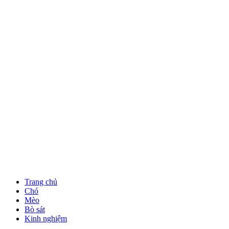
Trang chủ
Chó
Mèo
Bò sát
Kinh nghiệm