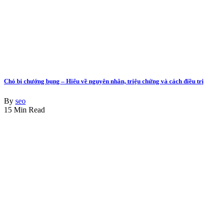
Chó bị chướng bụng – Hiểu về nguyên nhân, triệu chứng và cách điều trị
By
seo
15 Min Read