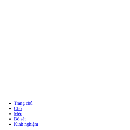
Trang chủ
Chó
Mèo
Bò sát
Kinh nghiệm