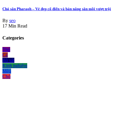
Chó săn Pharaoh – Vẻ đẹp cổ điển và bản năng săn mồi vượt trội
By
seo
17 Min Read
Categories
Thỏ
Cá
Bò sát
Kinh nghiệm
Mèo
Chó