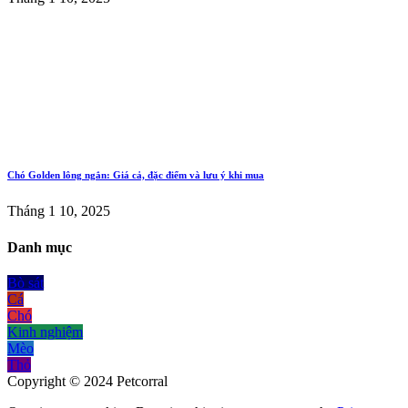
Chó Golden lông ngắn: Giá cả, đặc điểm và lưu ý khi mua
Tháng 1 10, 2025
Danh mục
Bò sát
Cá
Chó
Kinh nghiệm
Mèo
Thỏ
Copyright © 2024 Petcorral