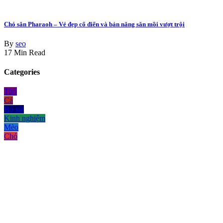
Chó săn Pharaoh – Vẻ đẹp cổ điển và bản năng săn mồi vượt trội
By
seo
17 Min Read
Categories
Thỏ
Cá
Bò sát
Kinh nghiệm
Mèo
Chó