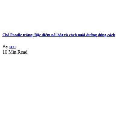
Chó Poodle trắng: Đặc điểm nổi bật và cách nuôi dưỡng đúng cách
By
seo
10 Min Read