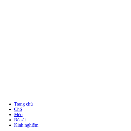
Trang chủ
Chó
Mèo
Bò sát
Kinh nghiệm