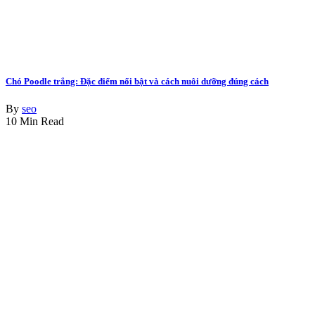
Chó Poodle trắng: Đặc điểm nổi bật và cách nuôi dưỡng đúng cách
By
seo
10 Min Read