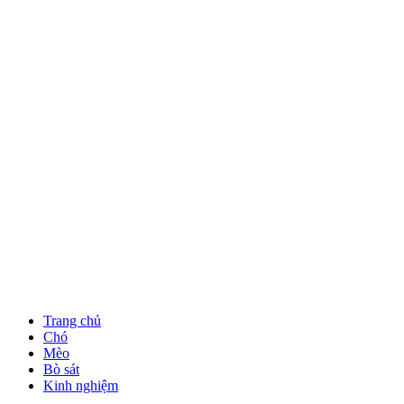
Trang chủ
Chó
Mèo
Bò sát
Kinh nghiệm