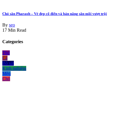
Chó săn Pharaoh – Vẻ đẹp cổ điển và bản năng săn mồi vượt trội
By
seo
17 Min Read
Categories
Thỏ
Cá
Bò sát
Kinh nghiệm
Mèo
Chó