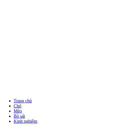
Trang chủ
Chó
Mèo
Bò sát
Kinh nghiệm