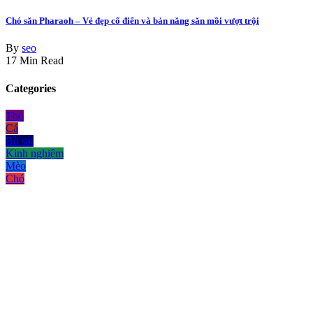
Chó săn Pharaoh – Vẻ đẹp cổ điển và bản năng săn mồi vượt trội
By
seo
17 Min Read
Categories
Thỏ
Cá
Bò sát
Kinh nghiệm
Mèo
Chó