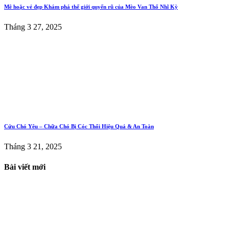
Mê hoặc vẻ đẹp Khám phá thế giới quyến rũ của Mèo Van Thổ Nhĩ Kỳ
Tháng 3 27, 2025
Cứu Chó Yêu – Chữa Chó Bị Cóc Thổi Hiệu Quả & An Toàn
Tháng 3 21, 2025
Bài viết mới