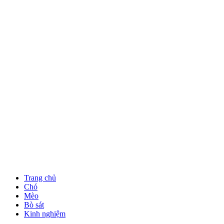
Trang chủ
Chó
Mèo
Bò sát
Kinh nghiệm