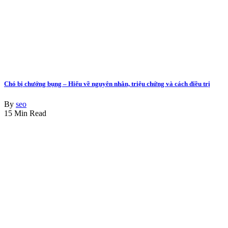
Chó bị chướng bụng – Hiểu về nguyên nhân, triệu chứng và cách điều trị
By
seo
15 Min Read