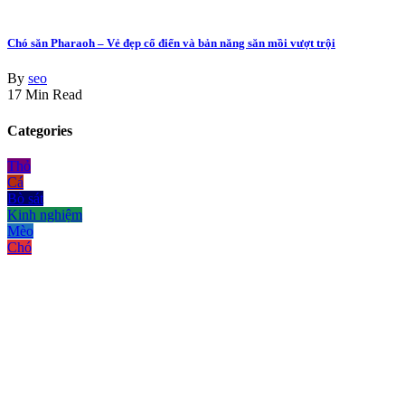
Chó săn Pharaoh – Vẻ đẹp cổ điển và bản năng săn mồi vượt trội
By
seo
17 Min Read
Categories
Thỏ
Cá
Bò sát
Kinh nghiệm
Mèo
Chó