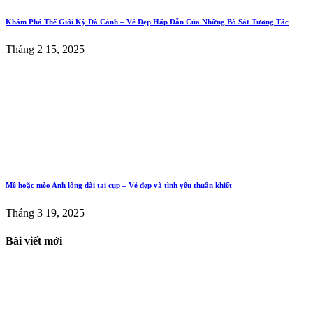
Khám Phá Thế Giới Kỳ Đà Cảnh – Vẻ Đẹp Hấp Dẫn Của Những Bò Sát Tương Tác
Tháng 2 15, 2025
Mê hoặc mèo Anh lông dài tai cụp – Vẻ đẹp và tình yêu thuần khiết
Tháng 3 19, 2025
Bài viết mới