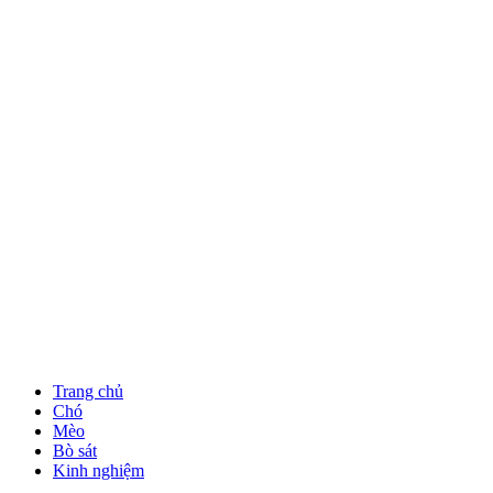
Trang chủ
Chó
Mèo
Bò sát
Kinh nghiệm