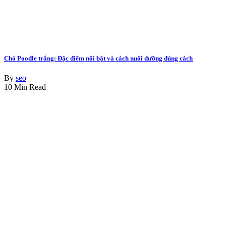
Chó Poodle trắng: Đặc điểm nổi bật và cách nuôi dưỡng đúng cách
By
seo
10 Min Read