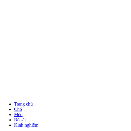
Trang chủ
Chó
Mèo
Bò sát
Kinh nghiệm