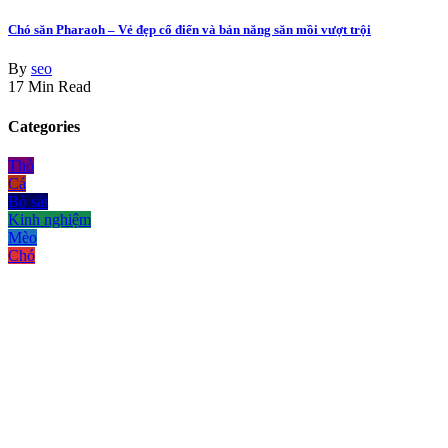
Chó săn Pharaoh – Vẻ đẹp cổ điển và bản năng săn mồi vượt trội
By
seo
17 Min Read
Categories
Thỏ
Cá
Bò sát
Kinh nghiệm
Mèo
Chó