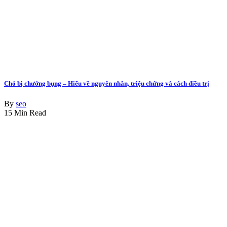
Chó bị chướng bụng – Hiểu về nguyên nhân, triệu chứng và cách điều trị
By
seo
15 Min Read