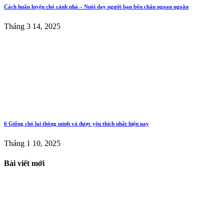
Cách huấn luyện chó cảnh nhà – Nuôi dạy người bạn bốn chân ngoan ngoãn
Tháng 3 14, 2025
6 Giống chó lai thông minh và được yêu thích nhất hiện nay
Tháng 1 10, 2025
Bài viết mới