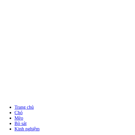
Trang chủ
Chó
Mèo
Bò sát
Kinh nghiệm