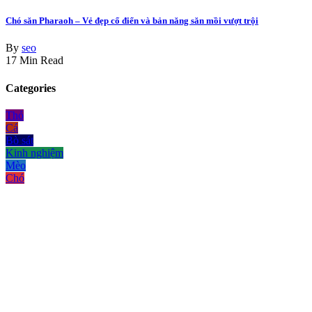
Chó săn Pharaoh – Vẻ đẹp cổ điển và bản năng săn mồi vượt trội
By
seo
17 Min Read
Categories
Thỏ
Cá
Bò sát
Kinh nghiệm
Mèo
Chó