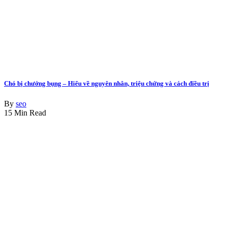
Chó bị chướng bụng – Hiểu về nguyên nhân, triệu chứng và cách điều trị
By
seo
15 Min Read