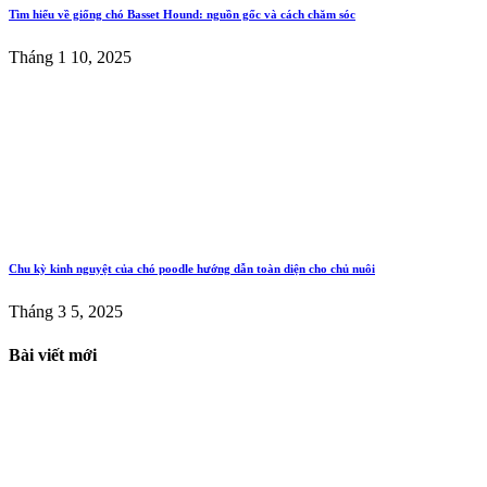
Tìm hiểu về giống chó Basset Hound: nguồn gốc và cách chăm sóc
Tháng 1 10, 2025
Chu kỳ kinh nguyệt của chó poodle hướng dẫn toàn diện cho chủ nuôi
Tháng 3 5, 2025
Bài viết mới