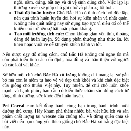
ngồi, nằm, đứng, bắt tay và đi vệ sinh đúng chỗ. Việc lặp lại
thường xuyên sẽ giúp chó ghi nhớ và phản xạ tốt hơn.
Thái độ huấn luyện:
Chó Bắc Hà có tính cách hơi độc lập,
nên quá trình huấn luyện đòi hỏi sự kiên nhẫn và nhất quán.
Không nên quát mắng hay sử dụng bạo lực vì điều đó có thể
khiến chó trở nên sợ hãi hoặc phản kháng.
Tạo môi trường tích cực:
Chọn không gian yên tĩnh, thoáng
đãng để huấn luyện. Sử dụng phần thưởng như thức ăn, lời
khen hoặc vuốt ve để khuyến khích hành vi tốt.
Nếu được dạy dỗ đúng cách, chó Bắc Hà không chỉ nghe lời mà
còn phát triển tính cách ổn định, hòa đồng và thân thiện với người
và các loài vật khác.
Sở hữu một chú
chó Bắc Hà xù trắng
không chỉ mang lại sự gắn
bó mà còn là niềm tự hào về vẻ đẹp tinh khôi và khí chất đặc biệt
của giống chó thuần Việt này. Tuy nhiên, để chú chó luôn khỏe
mạnh và hạnh phúc, bạn cần có kiến thức chăm sóc đúng cách từ
lông, dinh dưỡng, sức khỏe đến huấn luyện.
Pet Corral
cam kết đồng hành cùng bạn trong hành trình nuôi
dưỡng thú cưng. Hãy khám phá thêm nhiều bài viết hữu ích và sản
phẩm chất lượng tại website của chúng tôi. Và đừng quên chia sẻ
bài viết nếu bạn cũng yêu thích giống chó Bắc Hà xù trắng đặc biệt
này.