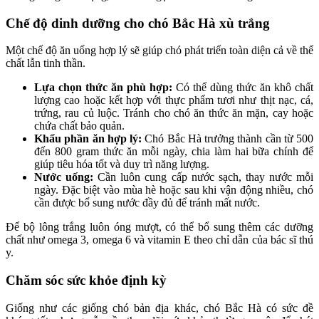
Chế độ dinh dưỡng cho chó Bắc Hà xù trắng
Một chế độ ăn uống hợp lý sẽ giúp chó phát triển toàn diện cả về thể
chất lẫn tinh thần.
Lựa chọn thức ăn phù hợp:
Có thể dùng thức ăn khô chất
lượng cao hoặc kết hợp với thực phẩm tươi như thịt nạc, cá,
trứng, rau củ luộc. Tránh cho chó ăn thức ăn mặn, cay hoặc
chứa chất bảo quản.
Khẩu phần ăn hợp lý:
Chó Bắc Hà trưởng thành cần từ 500
đến 800 gram thức ăn mỗi ngày, chia làm hai bữa chính để
giúp tiêu hóa tốt và duy trì năng lượng.
Nước uống:
Cần luôn cung cấp nước sạch, thay nước mỗi
ngày. Đặc biệt vào mùa hè hoặc sau khi vận động nhiều, chó
cần được bổ sung nước đầy đủ để tránh mất nước.
Để bộ lông trắng luôn óng mượt, có thể bổ sung thêm các dưỡng
chất như omega 3, omega 6 và vitamin E theo chỉ dẫn của bác sĩ thú
y.
Chăm sóc sức khỏe định kỳ
Giống như các giống chó bản địa khác, chó Bắc Hà có sức đề