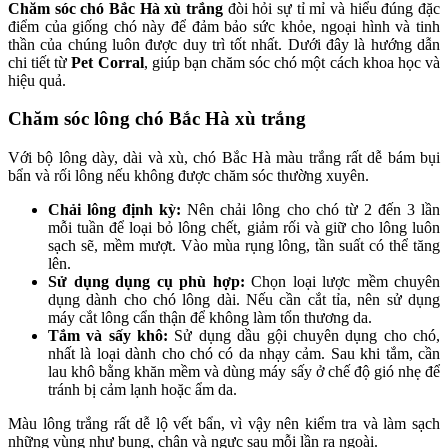
Chăm sóc chó Bắc Hà xù trắng
đòi hỏi sự tỉ mỉ và hiểu đúng đặc
điểm của giống chó này để đảm bảo sức khỏe, ngoại hình và tinh
thần của chúng luôn được duy trì tốt nhất. Dưới đây là hướng dẫn
chi tiết từ
Pet Corral
, giúp bạn chăm sóc chó một cách khoa học và
hiệu quả.
Chăm sóc lông chó Bắc Hà xù trắng
Với bộ lông dày, dài và xù, chó Bắc Hà màu trắng rất dễ bám bụi
bẩn và rối lông nếu không được chăm sóc thường xuyên.
Chải lông định kỳ:
Nên chải lông cho chó từ 2 đến 3 lần
mỗi tuần để loại bỏ lông chết, giảm rối và giữ cho lông luôn
sạch sẽ, mềm mượt. Vào mùa rụng lông, tần suất có thể tăng
lên.
Sử dụng dụng cụ phù hợp:
Chọn loại lược mềm chuyên
dụng dành cho chó lông dài. Nếu cần cắt tỉa, nên sử dụng
máy cắt lông cẩn thận để không làm tổn thương da.
Tắm và sấy khô:
Sử dụng dầu gội chuyên dụng cho chó,
nhất là loại dành cho chó có da nhạy cảm. Sau khi tắm, cần
lau khô bằng khăn mềm và dùng máy sấy ở chế độ gió nhẹ để
tránh bị cảm lạnh hoặc ẩm da.
Màu lông trắng rất dễ lộ vết bẩn, vì vậy nên kiểm tra và làm sạch
những vùng như bụng, chân và ngực sau mỗi lần ra ngoài.