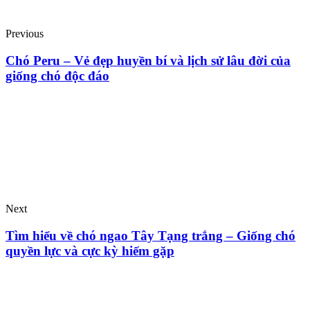
Previous
Chó Peru – Vẻ đẹp huyền bí và lịch sử lâu đời của
giống chó độc đáo
Next
Tìm hiểu về chó ngao Tây Tạng trắng – Giống chó
quyền lực và cực kỳ hiếm gặp