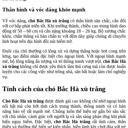
Thân hình và vóc dáng khỏe mạnh
Về vóc dáng,
chó Bắc Hà xù trắng
có thân hình săn chắc, cân đối
với cơ bắp phát triển tốt. Khi trưởng thành, chiều cao trung bình dao
động từ 50 – 60 cm và cân nặng khoảng 18 – 26 kg. Bộ xương chắc
khỏe, chân thẳng và bàn chân to với đệm dày giúp chúng di chuyển
linh hoạt trên địa hình đồi núi hiểm trở.
Đuôi của chó thường có lông xù và dựng thẳng hoặc hơi cong trên
lưng, tạo điểm nhấn đặc biệt cho ngoại hình. Với ngoại hình mạnh
mẽ, bộ lông trắng ấn tượng và trí thông minh vượt trội,
chó Bắc Hà
xù trắng
không chỉ được yêu thích làm thú cưng mà còn được huấn
luyện cho các công việc như trông nhà, săn bắt hoặc làm chó nghiệp
vụ.
Tính cách của chó Bắc Hà xù trắng
Chó Bắc Hà xù trắng
được đánh giá cao không chỉ nhờ ngoại hình
nổi bật mà còn bởi tính cách trung thành, thông minh và có bản
năng bảo vệ rất mạnh mẽ. Chúng luôn thể hiện sự gắn bó sâu sắc
với chủ nhân, cảnh giác với người lạ và sẵn sàng phản ứng khi phát
hiện nguy hiểm. Đặc biệt,
chó Bắc Hà trắng
rất tình cảm, thân
thiện và thường thể hiện sự kiên nhẫn, hiền lành khi chơi đùa với trẻ