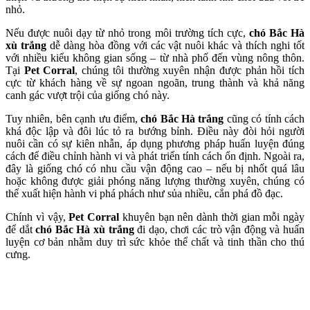
nhỏ.
Nếu được nuôi dạy từ nhỏ trong môi trường tích cực,
chó Bắc Hà
xù trắng
dễ dàng hòa đồng với các vật nuôi khác và thích nghi tốt
với nhiều kiểu không gian sống – từ nhà phố đến vùng nông thôn.
Tại
Pet Corral
, chúng tôi thường xuyên nhận được phản hồi tích
cực từ khách hàng về sự ngoan ngoãn, trung thành và khả năng
canh gác vượt trội của giống chó này.
Tuy nhiên, bên cạnh ưu điểm,
chó Bắc Hà trắng
cũng có tính cách
khá độc lập và đôi lúc tỏ ra bướng bỉnh. Điều này đòi hỏi người
nuôi cần có sự kiên nhẫn, áp dụng phương pháp huấn luyện đúng
cách để điều chỉnh hành vi và phát triển tính cách ổn định. Ngoài ra,
đây là giống chó có nhu cầu vận động cao – nếu bị nhốt quá lâu
hoặc không được giải phóng năng lượng thường xuyên, chúng có
thể xuất hiện hành vi phá phách như sủa nhiều, cắn phá đồ đạc.
Chính vì vậy,
Pet Corral
khuyên bạn nên dành thời gian mỗi ngày
để dắt
chó Bắc Hà xù trắng
đi dạo, chơi các trò vận động và huấn
luyện cơ bản nhằm duy trì sức khỏe thể chất và tinh thần cho thú
cưng.