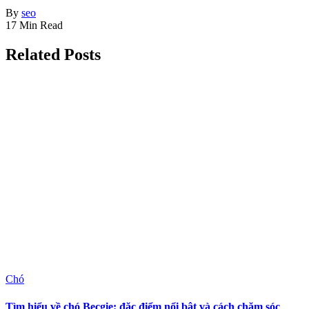
By
seo
17 Min Read
Related Posts
Chó
Tìm hiểu về chó Becgie: đặc điểm nổi bật và cách chăm sóc