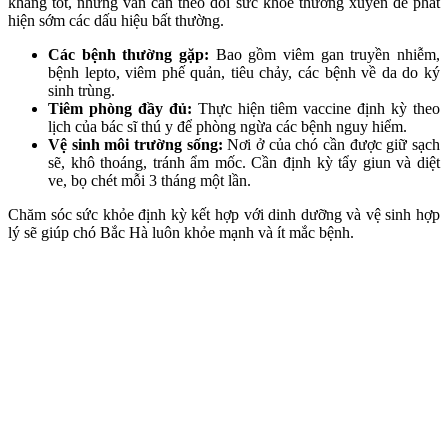
kháng tốt, nhưng vẫn cần theo dõi sức khỏe thường xuyên để phát
hiện sớm các dấu hiệu bất thường.
Các bệnh thường gặp:
Bao gồm viêm gan truyền nhiễm,
bệnh lepto, viêm phế quản, tiêu chảy, các bệnh về da do ký
sinh trùng.
Tiêm phòng đầy đủ:
Thực hiện tiêm vaccine định kỳ theo
lịch của bác sĩ thú y để phòng ngừa các bệnh nguy hiểm.
Vệ sinh môi trường sống:
Nơi ở của chó cần được giữ sạch
sẽ, khô thoáng, tránh ẩm mốc. Cần định kỳ tẩy giun và diệt
ve, bọ chét mỗi 3 tháng một lần.
Chăm sóc sức khỏe định kỳ kết hợp với dinh dưỡng và vệ sinh hợp
lý sẽ giúp chó Bắc Hà luôn khỏe mạnh và ít mắc bệnh.