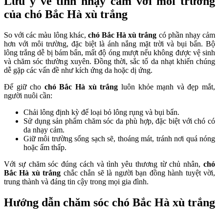
Lưu ý về tính nhạy cảm với môi trường
của chó Bắc Hà xù trắng
So với các màu lông khác,
chó Bắc Hà xù trắng
có phần nhạy cảm
hơn với môi trường, đặc biệt là ánh nắng mặt trời và bụi bẩn. Bộ
lông trắng dễ bị bám bẩn, mất độ óng mượt nếu không được vệ sinh
và chăm sóc thường xuyên. Đồng thời, sắc tố da nhạt khiến chúng
dễ gặp các vấn đề như kích ứng da hoặc dị ứng.
Để giữ cho
chó Bắc Hà xù trắng
luôn khỏe mạnh và đẹp mắt,
người nuôi cần:
Chải lông định kỳ để loại bỏ lông rụng và bụi bẩn.
Sử dụng sản phẩm chăm sóc da phù hợp, đặc biệt với chó có
da nhạy cảm.
Giữ môi trường sống sạch sẽ, thoáng mát, tránh nơi quá nóng
hoặc ẩm thấp.
Với sự chăm sóc đúng cách và tình yêu thương từ chủ nhân,
chó
Bắc Hà xù trắng
chắc chắn sẽ là người bạn đồng hành tuyệt vời,
trung thành và đáng tin cậy trong mọi gia đình.
Hướng dẫn chăm sóc chó Bắc Hà xù trắng