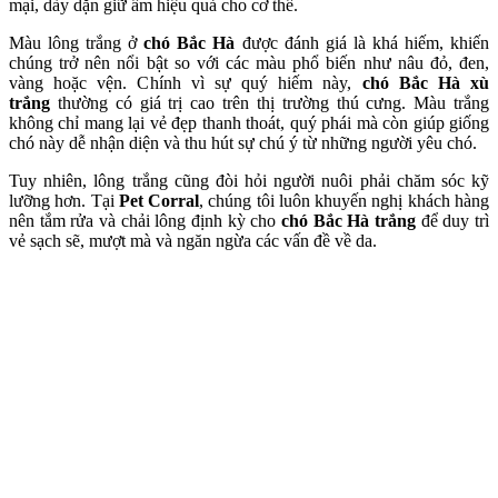
mại, dày dặn giữ ấm hiệu quả cho cơ thể.
Màu lông trắng ở
chó Bắc Hà
được đánh giá là khá hiếm, khiến
chúng trở nên nổi bật so với các màu phổ biến như nâu đỏ, đen,
vàng hoặc vện. Chính vì sự quý hiếm này,
chó Bắc Hà xù
trắng
thường có giá trị cao trên thị trường thú cưng. Màu trắng
không chỉ mang lại vẻ đẹp thanh thoát, quý phái mà còn giúp giống
chó này dễ nhận diện và thu hút sự chú ý từ những người yêu chó.
Tuy nhiên, lông trắng cũng đòi hỏi người nuôi phải chăm sóc kỹ
lưỡng hơn. Tại
Pet Corral
, chúng tôi luôn khuyến nghị khách hàng
nên tắm rửa và chải lông định kỳ cho
chó Bắc Hà trắng
để duy trì
vẻ sạch sẽ, mượt mà và ngăn ngừa các vấn đề về da.