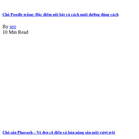
Chó Poodle trắng: Đặc điểm nổi bật và cách nuôi dưỡng đúng cách
By
seo
10 Min Read
Chó săn Pharaoh – Vẻ đẹp cổ điển và bản năng săn mồi vượt trội