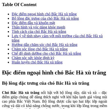
Table Of Content
Đặc điểm ngoại hình chó Bắc Hà xù trắng
Bộ lông đặc trưng của chó Bắc Hà xù trắng
Đặc điểm đầu và khuôn mặt
Thân hình và vóc dáng khỏe mạnh
Tính cách của chó Bắc Hà xù trắng
Lưu ý về tính nhạy cảm với môi trường của chó Bắc Hà xù
trắng
Hướng dẫn chăm sóc chó Bắc Hà xù trắng
Chăm sóc lông chó Bắc Hà xù trắng
Chế độ dinh dưỡng cho chó Bắc Hà xù trắng
Chăm sóc sức khỏe định kỳ
Huấn luyện chó Bắc Hà xù trắng
Đặc điểm ngoại hình chó Bắc Hà xù trắng
Bộ lông đặc trưng của chó Bắc Hà xù trắng
Chó Bắc Hà xù trắng
nổi bật với bộ lông dày, dài và xù – đặc
điểm giúp chúng dễ dàng thích nghi với khí hậu lạnh giá vùng núi
cao phía Bắc Việt Nam. Bộ lông được cấu tạo hai lớp: lớp ngoài
cứng và dài có khả năng chống nước, trong khi lớp lông trong mềm