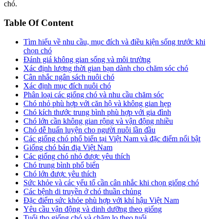
chó.
Table Of Content
Tìm hiểu về nhu cầu, mục đích và điều kiện sống trước khi
chọn chó
Đánh giá không gian sống và môi trường
Xác định lượng thời gian bạn dành cho chăm sóc chó
Cân nhắc ngân sách nuôi chó
Xác định mục đích nuôi chó
Phân loại các giống chó và nhu cầu chăm sóc
Chó nhỏ phù hợp với căn hộ và không gian hẹp
Chó kích thước trung bình phù hợp với gia đình
Chó lớn cần không gian rộng và vận động nhiều
Chó dễ huấn luyện cho người nuôi lần đầu
Các giống chó phổ biến tại Việt Nam và đặc điểm nổi bật
Giống chó bản địa Việt Nam
Các giống chó nhỏ được yêu thích
Chó trung bình phổ biến
Chó lớn được yêu thích
Sức khỏe và các yếu tố cần cân nhắc khi chọn giống chó
Các bệnh di truyền ở chó thuần chủng
Đặc điểm sức khỏe phù hợp với khí hậu Việt Nam
Yêu cầu vận động và dinh dưỡng theo giống
Tuổi thọ giống chó và chăm lo theo tuổi