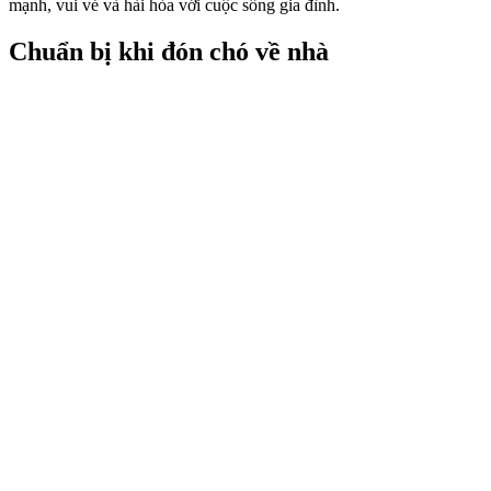
mạnh, vui vẻ và hài hòa với cuộc sống gia đình.
Chuẩn bị khi đón chó về nhà