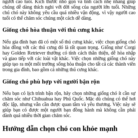
người cao tuổi. Kích thước nhỏ gọn và tính cách nhẹ nhàng giúp
chúng dễ dàng thích nghi với đời sống của người lớn tuổi. Những
chú chó này không yêu cầu quá nhiều vận động, vì vậy người cao
tuổi có thể chăm sóc chúng một cách dễ dàng.
Giống chó hòa thuận với thú cưng khác
Nếu gia đình bạn đã có một số thú cưng khác, việc chọn giống chó
hòa đồng với các thú cưng đó là rất quan trọng. Giống như Corgi
hay Golden Retriever thường có tính cách thân thiện, dễ hòa nhập
và giao tiếp với các loài vật khác. Việc chọn những giống chó này
giúp tạo ra một môi trường sống hòa thuận cho tất cả các thành viên
trong gia đình, bao gồm cả những thú cưng khác.
Giống chó phù hợp với người bận rộn
Nếu bạn có lịch trình bận rộn, hãy chọn những giống chó ít cần sự
chăm sóc như Chihuahua hay Phú Quốc. Mặc dù chúng có thể hơi
độc lập, nhưng vẫn cần được quan tâm và yêu thương. Việc này sẽ
giúp bạn có được một người bạn đồng hành mà không cần phải
dành quá nhiều thời gian chăm sóc.
Hướng dẫn chọn chó con khỏe mạnh