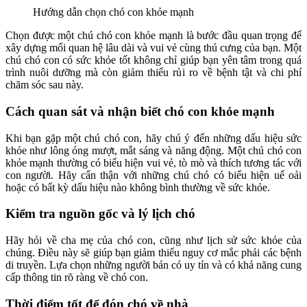
Hướng dẫn chọn chó con khỏe mạnh
Chọn được một chú chó con khỏe mạnh là bước đầu quan trọng để
xây dựng mối quan hệ lâu dài và vui vẻ cùng thú cưng của bạn. Một
chú chó con có sức khỏe tốt không chỉ giúp bạn yên tâm trong quá
trình nuôi dưỡng mà còn giảm thiểu rủi ro về bệnh tật và chi phí
chăm sóc sau này.
Cách quan sát và nhận biết chó con khỏe mạnh
Khi bạn gặp một chú chó con, hãy chú ý đến những dấu hiệu sức
khỏe như lông óng mượt, mắt sáng và năng động. Một chú chó con
khỏe mạnh thường có biểu hiện vui vẻ, tò mò và thích tương tác với
con người. Hãy cẩn thận với những chú chó có biểu hiện uể oải
hoặc có bất kỳ dấu hiệu nào không bình thường về sức khỏe.
Kiểm tra nguồn gốc và lý lịch chó
Hãy hỏi về cha mẹ của chó con, cũng như lịch sử sức khỏe của
chúng. Điều này sẽ giúp bạn giảm thiểu nguy cơ mắc phải các bệnh
di truyền. Lựa chọn những người bán có uy tín và có khả năng cung
cấp thông tin rõ ràng về chó con.
Thời điểm tốt để đón chó về nhà