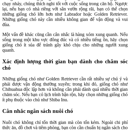
chạy nhảy, chúng thích nghi tốt với cuộc sống trong căn hộ. Ngược
lại, nếu bạn có nhà riêng với sân vườn rộng rãi, bạn có thể chọn
những giống chó lớn hơn như Labrador hoặc Golden Retriever.
Những giống chó này cần nhiều không gian để vận động và vui
đùa.
Một vấn đề khác cũng cần cân nhắc là hàng xóm xung quanh. Nếu
sống trong một khu vực đông đúc và có nhiều tiếng ồn, hãy chọn
giống chó ít sủa để tránh gây khó chịu cho những người xung
quanh.
Xác định lượng thời gian bạn dành cho chăm sóc
chó
Những giống chó như Golden Retriever cần rất nhiều sự chú ý và
phải được vận động thường xuyên; trong khi đó, giống chó như
Chihuahua độc lập hơn và không cần phải dành quá nhiều thời gian
chăm sóc. Nếu bạn có lịch trình bận rộn, hãy chọn những giống chó
ít phụ thuộc vào chủ như Shiba Inu.
Cân nhắc ngân sách nuôi chó
Nuôi chó không chỉ tốn thời gian mà còn tốn kém. Ngoài chi phí
thức ăn, đồ chơi và tiêm phòng, bạn còn cần chuẩn bị ngân sách cho