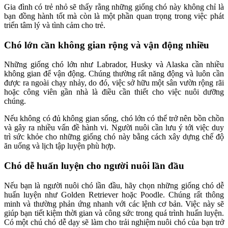
Gia đình có trẻ nhỏ sẽ thấy rằng những giống chó này không chỉ là
bạn đồng hành tốt mà còn là một phần quan trọng trong việc phát
triển tâm lý và tình cảm cho trẻ.
Chó lớn cần không gian rộng và vận động nhiều
Những giống chó lớn như Labrador, Husky và Alaska cần nhiều
không gian để vận động. Chúng thường rất năng động và luôn cần
được ra ngoài chạy nhảy, do đó, việc sở hữu một sân vườn rộng rãi
hoặc công viên gần nhà là điều cần thiết cho việc nuôi dưỡng
chúng.
Nếu không có đủ không gian sống, chó lớn có thể trở nên bồn chồn
và gây ra nhiều vấn đề hành vi. Người nuôi cần lưu ý tới việc duy
trì sức khỏe cho những giống chó này bằng cách xây dựng chế độ
ăn uống và lịch tập luyện phù hợp.
Chó dễ huấn luyện cho người nuôi lần đầu
Nếu bạn là người nuôi chó lần đầu, hãy chọn những giống chó dễ
huấn luyện như Golden Retriever hoặc Poodle. Chúng rất thông
minh và thường phản ứng nhanh với các lệnh cơ bản. Việc này sẽ
giúp bạn tiết kiệm thời gian và công sức trong quá trình huấn luyện.
Có một chú chó dễ dạy sẽ làm cho trải nghiệm nuôi chó của bạn trở