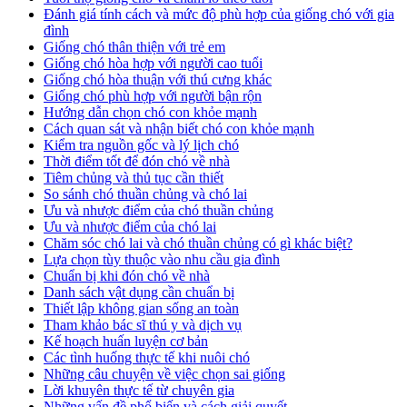
Đánh giá tính cách và mức độ phù hợp của giống chó với gia
đình
Giống chó thân thiện với trẻ em
Giống chó hòa hợp với người cao tuổi
Giống chó hòa thuận với thú cưng khác
Giống chó phù hợp với người bận rộn
Hướng dẫn chọn chó con khỏe mạnh
Cách quan sát và nhận biết chó con khỏe mạnh
Kiểm tra nguồn gốc và lý lịch chó
Thời điểm tốt để đón chó về nhà
Tiêm chủng và thủ tục cần thiết
So sánh chó thuần chủng và chó lai
Ưu và nhược điểm của chó thuần chủng
Ưu và nhược điểm của chó lai
Chăm sóc chó lai và chó thuần chủng có gì khác biệt?
Lựa chọn tùy thuộc vào nhu cầu gia đình
Chuẩn bị khi đón chó về nhà
Danh sách vật dụng cần chuẩn bị
Thiết lập không gian sống an toàn
Tham khảo bác sĩ thú y và dịch vụ
Kế hoạch huấn luyện cơ bản
Các tình huống thực tế khi nuôi chó
Những câu chuyện về việc chọn sai giống
Lời khuyên thực tế từ chuyên gia
Những vấn đề phổ biến và cách giải quyết