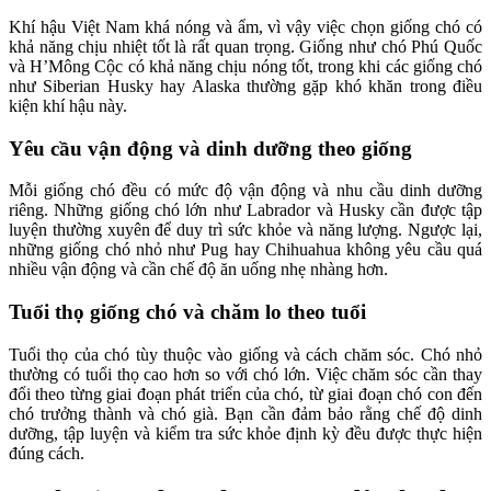
Khí hậu Việt Nam khá nóng và ẩm, vì vậy việc chọn giống chó có
khả năng chịu nhiệt tốt là rất quan trọng. Giống như chó Phú Quốc
và H’Mông Cộc có khả năng chịu nóng tốt, trong khi các giống chó
như Siberian Husky hay Alaska thường gặp khó khăn trong điều
kiện khí hậu này.
Yêu cầu vận động và dinh dưỡng theo giống
Mỗi giống chó đều có mức độ vận động và nhu cầu dinh dưỡng
riêng. Những giống chó lớn như Labrador và Husky cần được tập
luyện thường xuyên để duy trì sức khỏe và năng lượng. Ngược lại,
những giống chó nhỏ như Pug hay Chihuahua không yêu cầu quá
nhiều vận động và cần chế độ ăn uống nhẹ nhàng hơn.
Tuổi thọ giống chó và chăm lo theo tuổi
Tuổi thọ của chó tùy thuộc vào giống và cách chăm sóc. Chó nhỏ
thường có tuổi thọ cao hơn so với chó lớn. Việc chăm sóc cần thay
đổi theo từng giai đoạn phát triển của chó, từ giai đoạn chó con đến
chó trưởng thành và chó già. Bạn cần đảm bảo rằng chế độ dinh
dưỡng, tập luyện và kiểm tra sức khỏe định kỳ đều được thực hiện
đúng cách.