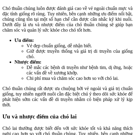
Chó thuần chủng luôn được đánh giá cao về vẻ ngoài chuẩn mực và
đặc tính giống rõ ràng. Tuy nhiên, bên cạnh những ưu điểm nổi bật,
chúng cũng tồn tại một số hạn chế cần được cân nhắc kỹ khi nuôi.
Dưới đây là ưu và nhược điểm của chó thuần chủng sẽ giúp bạn
chăm sóc và quản lý sức khỏe cho chó tốt hơn.
Ưu điểm:
Vẻ đẹp chuẩn giống, dễ nhận biết.
Giữ được truyền thống và giá trị di truyền của giống
chó.
Nhược điểm:
Dễ mắc các bệnh di truyền như bệnh tim, dị ứng, hoặc
các vấn đề về xương khớp.
Chi phí mua và chăm sóc cao hơn so với chó lai.
Chó thuần chủng rất được ưa chuộng bởi vẻ ngoài và giá trị chuẩn
giống, tuy nhiên người nuôi cần đặc biệt chú ý theo dõi sức khỏe để
phát hiện sớm các vấn đề di truyền nhằm có biện pháp xử lý kịp
thời.
Ưu và nhược điểm của chó lai
Chó lai thường được biết đến với sức khỏe tốt và khả năng thích
nghi cao hơn so với chó thuần chủng. Tuy nhiên, bên cạnh những