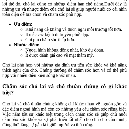
lợi thế đó, chó lai cũng có những điểm hạn chế riêng.Dưới đây là
những ưu và nhược điểm của chó lai sẽ giúp người nuôi có cái nhìn
toàn diện để lựa chọn và chăm sóc phù hợp.
Ưu điểm:
Khả năng đề kháng và thích nghi môi trường tốt hơn.
Ít mắc các bệnh di truyền phức tạp.
Chi phí chăm sóc thấp hơn.
Nhược điểm:
Ngoại hình không đồng nhất, khó dự đoán.
Ít được đánh giá cao về mặt thẩm mỹ.
Chó lai phù hợp với những gia đình ưu tiên sức khỏe và khả năng
thích nghi của chó. Chúng thường dễ chăm sóc hơn và có thể phù
hợp với nhiều điều kiện sống khác nhau.
Chăm sóc chó lai và chó thuần chủng có gì khác
biệt?
Chó lai và chó thuần chủng không chỉ khác nhau về nguồn gốc và
đặc điểm ngoại hình mà còn có những yêu cầu chăm sóc riêng biệt.
Việc nắm bắt sự khác biệt trong cách chăm sóc sẽ giúp chủ nuôi
đảm bảo sức khỏe và sự phát triển tốt nhất cho chú chó của mình,
đồng thời tăng sự gắn kết giữa người và thú cưng.