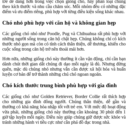
Để dễ dàng hơn trong việc chọn giống chó, hãy phân loại chúng
theo kích thước và nhu cầu chăm sóc. Mỗi nhóm đều có những đặc
điểm và ưu điểm riêng, phù hợp với từng điều kiện sống khác nhau.
Chó nhỏ phù hợp với căn hộ và không gian hẹp
Các giống chó nhỏ như Poodle, Pug và Chihuahua rất phù hợp với
những người sống trong căn hộ chật hẹp. Chúng không chỉ có kích
thước nhỏ gọn mà còn có tính cách thân thiện, dễ thương, khiến cho
cuộc sống trong căn hộ trở nên thoải mái hơn.
Hơn nữa, những giống chó này thường ít cần vận động, chỉ cần bạn
dành chút thời gian dắt chúng đi dạo mỗi ngày là đủ. Nhưng đừng
quên, mặc dù chúng nhỏ nhưng vẫn cần được xã hội hóa và huấn
luyện cơ bản để trở thành những chú chó ngoan ngoãn.
Chó kích thước trung bình phù hợp với gia đình
Các giống chó như Golden Retriever, Border Collie rất thích hợp
cho những gia đình đông người. Chúng thân thiện, dễ gần và
thường có khả năng hòa nhập tốt với trẻ em. Với mức độ hoạt động
vừa phải, những giống chó này thường cần khoảng 30 phút đến 1
giờ tập luyện mỗi ngày. Điều này giúp chúng giữ được sức khỏe và
tránh những hành vi tiêu cực như cắn phá đồ đạc trong nhà.