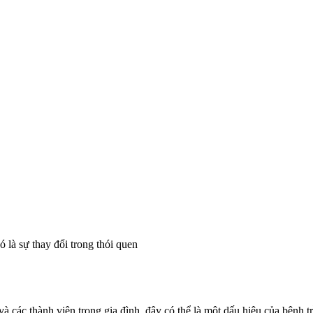
 là sự thay đổi trong thói quen
n và các thành viên trong gia đình, đây có thể là một dấu hiệu của bện