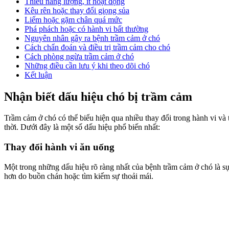
Thiếu năng lượng, ít hoạt động
Kêu rên hoặc thay đổi giọng sủa
Liếm hoặc gặm chân quá mức
Phá phách hoặc có hành vi bất thường
Nguyên nhân gây ra bệnh trầm cảm ở chó
Cách chẩn đoán và điều trị trầm cảm cho chó
Cách phòng ngừa trầm cảm ở chó
Những điều cần lưu ý khi theo dõi chó
Kết luận
Nhận biết dấu hiệu chó bị trầm cảm
Trầm cảm ở chó có thể biểu hiện qua nhiều thay đổi trong hành vi và
thời. Dưới đây là một số dấu hiệu phổ biến nhất:
Thay đổi hành vi ăn uống
Một trong những dấu hiệu rõ ràng nhất của bệnh trầm cảm ở chó là sự 
hơn do buồn chán hoặc tìm kiếm sự thoải mái.