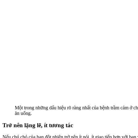
Một trong những dấu hiệu rõ ràng nhất của bệnh trầm cảm ở chó
ăn uống.
Trở nên lặng lẽ, ít tương tác
Nếu chú chó của bạn đột nhiên trở nên ít nói, ít giao tiếp hơn với bạ