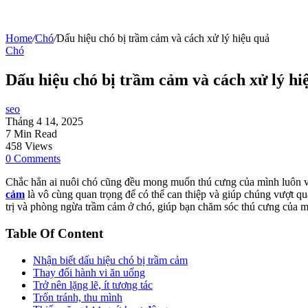
Home
/
Chó
/
Dấu hiệu chó bị trầm cảm và cách xử lý hiệu quả
Chó
Dấu hiệu chó bị trầm cảm và cách xử lý hi
seo
Tháng 4 14, 2025
7 Min Read
458 Views
0 Comments
Chắc hẳn ai nuôi chó cũng đều mong muốn thú cưng của mình luôn v
cảm
là vô cùng quan trọng để có thể can thiệp và giúp chúng vượt qu
trị và phòng ngừa trầm cảm ở chó, giúp bạn chăm sóc thú cưng của mì
Table Of Content
Nhận biết dấu hiệu chó bị trầm cảm
Thay đổi hành vi ăn uống
Trở nên lặng lẽ, ít tương tác
Trốn tránh, thu mình