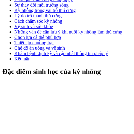
Sự thay đổi môi trường sống
Kỳ nhông trong vai trò thú cưng
Lý do trở thành thú cưng
Cách chăm sóc kỳ nhông
Vệ sinh và sức khỏe
Những vấn đề cần lưu ý khi nuôi kỳ nhông làm thú cưng
Chọn lựa cá thể phù hợp
Thiết lập chuồng trại
Chế độ ăn uống và vệ sinh
Khám bệnh định kỳ và cập nhật thông tin pháp lý
Kết luận
Đặc điểm sinh học của kỳ nhông