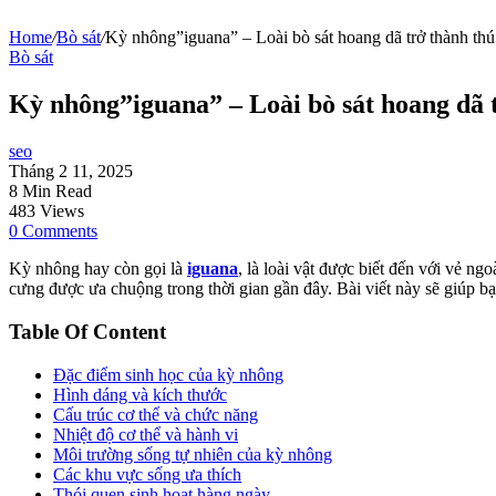
Home
/
Bò sát
/
Kỳ nhông”iguana” – Loài bò sát hoang dã trở thành thú
Bò sát
Kỳ nhông”iguana” – Loài bò sát hoang dã 
seo
Tháng 2 11, 2025
8 Min Read
483 Views
0 Comments
Kỳ nhông hay còn gọi là
iguana
, là loài vật được biết đến với vẻ n
cưng được ưa chuộng trong thời gian gần đây. Bài viết này sẽ giúp bạ
Table Of Content
Đặc điểm sinh học của kỳ nhông
Hình dáng và kích thước
Cấu trúc cơ thể và chức năng
Nhiệt độ cơ thể và hành vi
Môi trường sống tự nhiên của kỳ nhông
Các khu vực sống ưa thích
Thói quen sinh hoạt hàng ngày