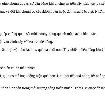
y giúp chúng duy trì sự cân bằng khi di chuyển trên cây. Các vảy da x
sẫm, và đôi khi chúng có các đường vân hoặc đốm màu đặc biệt. Những
 phép chúng quan sát môi trường xung quanh một cách chính xác.
 vào cành cây và leo trèo dễ dàng.
ăn thực vật như lá, hoa, quả và chồi non. Tuy nhiên, điều đáng lưu ý 
ể điều chỉnh thân nhiệt.
 giúp cơ thể hoạt động hiệu quả hơn. Khi thời tiết quá nóng, kỳ nhông
uá trình sinh sản trong môi trường sống thiên nhiên. Trứng sẽ được ấp 