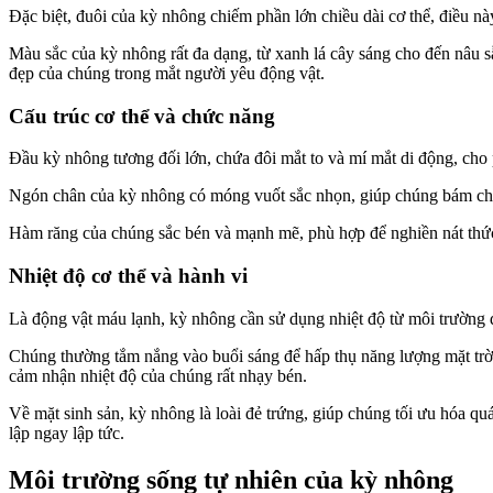
Đặc biệt, đuôi của kỳ nhông chiếm phần lớn chiều dài cơ thể, điều nà
Màu sắc của kỳ nhông rất đa dạng, từ xanh lá cây sáng cho đến nâu 
đẹp của chúng trong mắt người yêu động vật.
Cấu trúc cơ thể và chức năng
Đầu kỳ nhông tương đối lớn, chứa đôi mắt to và mí mắt di động, cho
Ngón chân của kỳ nhông có móng vuốt sắc nhọn, giúp chúng bám chặt
Hàm răng của chúng sắc bén và mạnh mẽ, phù hợp để nghiền nát thức 
Nhiệt độ cơ thể và hành vi
Là động vật máu lạnh, kỳ nhông cần sử dụng nhiệt độ từ môi trường đ
Chúng thường tắm nắng vào buổi sáng để hấp thụ năng lượng mặt trời,
cảm nhận nhiệt độ của chúng rất nhạy bén.
Về mặt sinh sản, kỳ nhông là loài đẻ trứng, giúp chúng tối ưu hóa q
lập ngay lập tức.
Môi trường sống tự nhiên của kỳ nhông