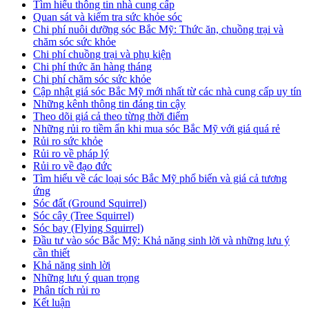
Tìm hiểu thông tin nhà cung cấp
Quan sát và kiểm tra sức khỏe sóc
Chi phí nuôi dưỡng sóc Bắc Mỹ: Thức ăn, chuồng trại và
chăm sóc sức khỏe
Chi phí chuồng trại và phụ kiện
Chi phí thức ăn hàng tháng
Chi phí chăm sóc sức khỏe
Cập nhật giá sóc Bắc Mỹ mới nhất từ các nhà cung cấp uy tín
Những kênh thông tin đáng tin cậy
Theo dõi giá cả theo từng thời điểm
Những rủi ro tiềm ẩn khi mua sóc Bắc Mỹ với giá quá rẻ
Rủi ro sức khỏe
Rủi ro về pháp lý
Rủi ro về đạo đức
Tìm hiểu về các loại sóc Bắc Mỹ phổ biến và giá cả tương
ứng
Sóc đất (Ground Squirrel)
Sóc cây (Tree Squirrel)
Sóc bay (Flying Squirrel)
Đầu tư vào sóc Bắc Mỹ: Khả năng sinh lời và những lưu ý
cần thiết
Khả năng sinh lời
Những lưu ý quan trọng
Phân tích rủi ro
Kết luận