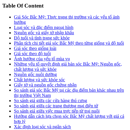
Table Of Content
Giá Sóc Bắc Mỹ: Thực trạng thị trường và các yếu tố ảnh
hưởng
Loại sóc và đặc điểm ngoại hình
Nguồn gốc và giấy tờ nhập khẩu
Độ tuổi và tình trạng sức khỏe
Phân tích chi tiết giá sóc Bắc Mỹ theo từng giống và độ tuổi
Giá sóc theo giống loài
Giá sóc theo độ tuổi
Ảnh hưởng của yếu tố mùa vụ
Những yếu tố quyết định giá bán sóc Bắc Mỹ: Nguồn gốc,
chất lượng và sức khỏe
Nguồn gốc nuôi dưỡng
Chất lượng và sức khỏe sóc
Giấy tờ và nguồn gốc chứng nhận
So sánh giá sóc Bắc Mỹ tại các địa điểm bán khác nhau trên
thị trường Việt Nam
So sánh giá giữa các cửa hàng thú cưng
So sánh giá giữa các trang thương mại điện tử
So sánh giá giữa việc mua trực tiếp từ trại nuôi
Hướng dẫn cách lựa chọn sóc Bắc Mỹ chất lượng với giá cả
hợp lý
Xác định loại sóc và ngân sách