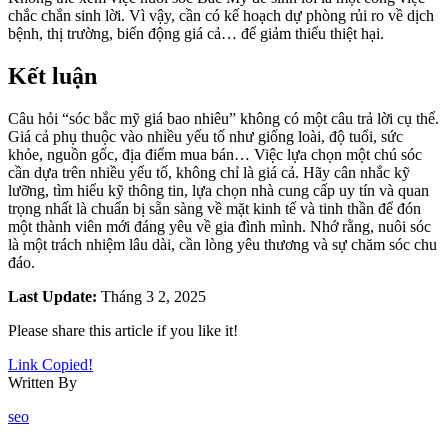
chắc chắn sinh lời. Vì vậy, cần có kế hoạch dự phòng rủi ro về dịch
bệnh, thị trường, biến động giá cả… để giảm thiểu thiệt hại.
Kết luận
Câu hỏi “sóc bắc mỹ giá bao nhiêu” không có một câu trả lời cụ thể.
Giá cả phụ thuộc vào nhiều yếu tố như giống loài, độ tuổi, sức
khỏe, nguồn gốc, địa điểm mua bán… Việc lựa chọn một chú sóc
cần dựa trên nhiều yếu tố, không chỉ là giá cả. Hãy cân nhắc kỹ
lưỡng, tìm hiểu kỹ thông tin, lựa chọn nhà cung cấp uy tín và quan
trọng nhất là chuẩn bị sẵn sàng về mặt kinh tế và tinh thần để đón
một thành viên mới đáng yêu về gia đình mình. Nhớ rằng, nuôi sóc
là một trách nhiệm lâu dài, cần lòng yêu thương và sự chăm sóc chu
đáo.
Last Update:
Tháng 3 2, 2025
Please share this article if you like it!
Link Copied!
Written By
seo