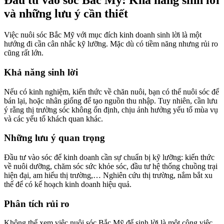
Đầu tư vào sóc Bắc Mỹ: Khả năng sinh lời
và những lưu ý cần thiết
Việc nuôi sóc Bắc Mỹ với mục đích kinh doanh sinh lời là một
hướng đi cần cân nhắc kỹ lưỡng. Mặc dù có tiềm năng nhưng rủi ro
cũng rất lớn.
Khả năng sinh lời
Nếu có kinh nghiệm, kiến thức về chăn nuôi, bạn có thể nuôi sóc để
bán lại, hoặc nhân giống để tạo nguồn thu nhập. Tuy nhiên, cần lưu
ý rằng thị trường sóc không ổn định, chịu ảnh hưởng yếu tố mùa vụ
và các yếu tố khách quan khác.
Những lưu ý quan trọng
Đầu tư vào sóc để kinh doanh cần sự chuẩn bị kỹ lưỡng: kiến thức
về nuôi dưỡng, chăm sóc sức khỏe sóc, đầu tư hệ thống chuồng trại
hiện đại, am hiểu thị trường,… Nghiên cứu thị trường, nắm bắt xu
thế để có kế hoạch kinh doanh hiệu quả.
Phân tích rủi ro
Không thể xem việc nuôi sóc Bắc Mỹ để sinh lời là một công việc