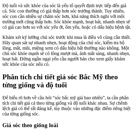
Độ tuổi và sức khỏe của sóc là yếu tố quyết định trực tiếp đến giá
cả. Sóc con thường có giá thấp hơn sóc trưởng thành. Tuy nhiên,
sóc con cần nhiều sự chăm sóc hơn, khả năng thích nghi với môi
trường mới cũng thấp hơn. Sóc khỏe mạnh, hoạt bát, nhanh nhẹn sẽ
có giá cao hơn so với sóc yếu ớt, ốm yếu, hoặc có dấu hiệu bệnh tật.
Khám xét kỹ lưỡng chú sóc trước khi mua là điều vô cùng cần thiết.
Hãy quan sát sự nhanh nhẹn, hoạt động của chú sóc, kiểm tra bộ
lông, mắt, mũi, miệng xem có dấu hiệu bất thường nào không. Một
chú sóc khỏe mạnh sẽ có lông mượt mà, ánh mắt sáng, nhanh nhẹn,
hoạt bát. Đừng ngần ngại yêu cầu người bán cho xem giấy khám
sức khỏe của sóc nếu có.
Phân tích chi tiết giá sóc Bắc Mỹ theo
từng giống và độ tuổi
Để hiểu rõ hơn về câu hỏi “sóc bắc mỹ giá bao nhiêu”, ta cần phân
tích chi tiết giá cả theo từng giống và độ tuổi khác nhau. Sự chênh
lệch giá có thể rất đáng kể, tùy thuộc vào những đặc điểm riêng biệt
của từng giống sóc.
Giá sóc theo giống loài