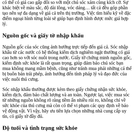
có thể có giá cao gấp đôi so với một chú sóc xám cùng kích cỡ. Sự
khác biệt về màu sắc, độ dài lông, vóc dáng… tất cả đều góp phần
tạo nên sự đa dạng về giá cả trên thị trường. Việc tìm hiểu kỹ về đặc
điểm ngoại hình từng loài sẽ giúp bạn định hình được mức giá hợp
lý.
Nguồn gốc và giấy tờ nhập khẩu
Nguồn gốc của sóc cũng ảnh hưởng trực tiếp đến giá cả. Sóc nhập
khẩu từ các nước có hệ thống kiểm dịch nghiêm ngặt thường có giá
cao hơn so với sóc nuôi trong nước. Giấy tờ chứng minh nguồn gốc,
kiểm định sức khỏe là rất quan trọng, giúp đảm bảo chú sóc bạn
mua không mang mầm bệnh, cũng như tránh mua phải những cá thể
bị buôn bán trái phép, ảnh hưởng đến tính pháp lý và đạo đức của
việc nuôi thú cưng.
Sóc nhập khẩu thường được kèm theo giấy chứng nhận sức khỏe,
kiểm dịch, đảm bảo chất lượng và an toàn. Ngược lại, việc mua sóc
từ những nguồn không rõ ràng tiềm ẩn nhiều rủi ro, không chỉ về
sức khỏe của thú cưng mà còn có thể vi phạm các quy định về bảo
vệ động vật. Vì vậy, hãy ưu tiên lựa chọn những nhà cung cấp uy
tín, có giấy tờ đầy đủ.
Độ tuổi và tình trạng sức khỏe