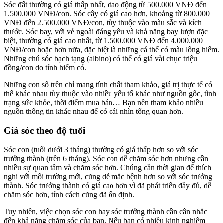
Sóc đất thường có giá thấp nhất, dao động từ 500.000 VNĐ đến
1.500.000 VNĐ/con. Sóc cây có giá cao hơn, khoảng từ 800.000
VNĐ đến 2.500.000 VNĐ/con, tùy thuộc vào màu sắc và kích
thước. Sóc bay, với vẻ ngoài đáng yêu và khả năng bay lượn đặc
biệt, thường có giá cao nhất, từ 1.500.000 VNĐ đến 4.000.000
VNĐ/con hoặc hơn nữa, đặc biệt là những cá thể có màu lông hiếm.
Những chú sóc bạch tạng (albino) có thể có giá vài chục triệu
đồng/con do tính hiếm có.
Những con số trên chỉ mang tính chất tham khảo, giá trị thực tế có
thể khác nhau tùy thuộc vào nhiều yếu tố khác như nguồn gốc, tình
trạng sức khỏe, thời điểm mua bán… Bạn nên tham khảo nhiều
nguồn thông tin khác nhau để có cái nhìn tổng quan hơn.
Giá sóc theo độ tuổi
Sóc con (tuổi dưới 3 tháng) thường có giá thấp hơn so với sóc
trưởng thành (trên 6 tháng). Sóc con dễ chăm sóc hơn nhưng cần
nhiều sự quan tâm và chăm sóc hơn. Chúng cần thời gian để thích
nghi với môi trường mới, cũng dễ mắc bệnh hơn so với sóc trưởng
thành. Sóc trưởng thành có giá cao hơn vì đã phát triển đầy đủ, dễ
chăm sóc hơn, tính cách cũng đã ổn định.
Tuy nhiên, việc chọn sóc con hay sóc trưởng thành cần cân nhắc
đến khả năng chăm sóc của bạn. Nếu bạn có nhiều kinh nghiệm