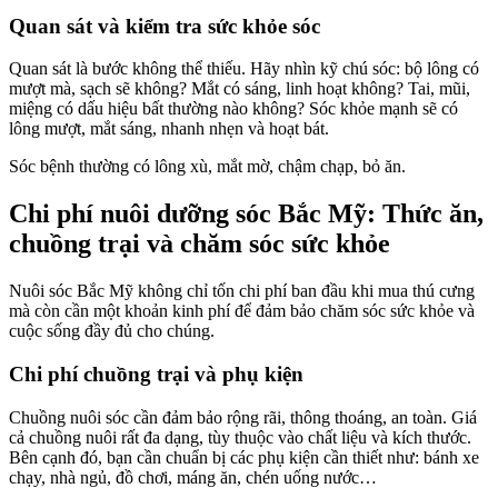
Quan sát và kiểm tra sức khỏe sóc
Quan sát là bước không thể thiếu. Hãy nhìn kỹ chú sóc: bộ lông có
mượt mà, sạch sẽ không? Mắt có sáng, linh hoạt không? Tai, mũi,
miệng có dấu hiệu bất thường nào không? Sóc khỏe mạnh sẽ có
lông mượt, mắt sáng, nhanh nhẹn và hoạt bát.
Sóc bệnh thường có lông xù, mắt mờ, chậm chạp, bỏ ăn.
Chi phí nuôi dưỡng sóc Bắc Mỹ: Thức ăn,
chuồng trại và chăm sóc sức khỏe
Nuôi sóc Bắc Mỹ không chỉ tốn chi phí ban đầu khi mua thú cưng
mà còn cần một khoản kinh phí để đảm bảo chăm sóc sức khỏe và
cuộc sống đầy đủ cho chúng.
Chi phí chuồng trại và phụ kiện
Chuồng nuôi sóc cần đảm bảo rộng rãi, thông thoáng, an toàn. Giá
cả chuồng nuôi rất đa dạng, tùy thuộc vào chất liệu và kích thước.
Bên cạnh đó, bạn cần chuẩn bị các phụ kiện cần thiết như: bánh xe
chạy, nhà ngủ, đồ chơi, máng ăn, chén uống nước…