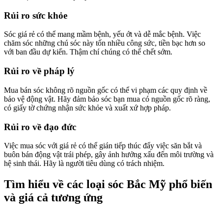
Rủi ro sức khỏe
Sóc giá rẻ có thể mang mầm bệnh, yếu ớt và dễ mắc bệnh. Việc
chăm sóc những chú sóc này tốn nhiều công sức, tiền bạc hơn so
với ban đầu dự kiến. Thậm chí chúng có thể chết sớm.
Rủi ro về pháp lý
Mua bán sóc không rõ nguồn gốc có thể vi phạm các quy định về
bảo vệ động vật. Hãy đảm bảo sóc bạn mua có nguồn gốc rõ ràng,
có giấy tờ chứng nhận sức khỏe và xuất xứ hợp pháp.
Rủi ro về đạo đức
Việc mua sóc với giá rẻ có thể gián tiếp thúc đẩy việc săn bắt và
buôn bán động vật trái phép, gây ảnh hưởng xấu đến môi trường và
hệ sinh thái. Hãy là người tiêu dùng có trách nhiệm.
Tìm hiểu về các loại sóc Bắc Mỹ phổ biến
và giá cả tương ứng