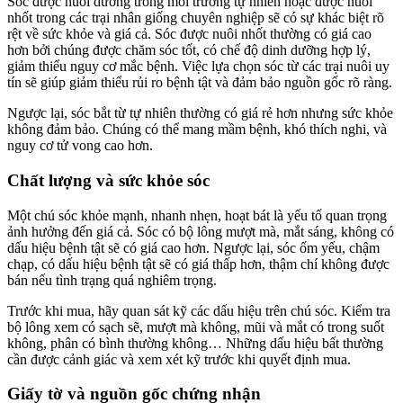
Sóc được nuôi dưỡng trong môi trường tự nhiên hoặc được nuôi
nhốt trong các trại nhân giống chuyên nghiệp sẽ có sự khác biệt rõ
rệt về sức khỏe và giá cả. Sóc được nuôi nhốt thường có giá cao
hơn bởi chúng được chăm sóc tốt, có chế độ dinh dưỡng hợp lý,
giảm thiểu nguy cơ mắc bệnh. Việc lựa chọn sóc từ các trại nuôi uy
tín sẽ giúp giảm thiểu rủi ro bệnh tật và đảm bảo nguồn gốc rõ ràng.
Ngược lại, sóc bắt từ tự nhiên thường có giá rẻ hơn nhưng sức khỏe
không đảm bảo. Chúng có thể mang mầm bệnh, khó thích nghi, và
nguy cơ tử vong cao hơn.
Chất lượng và sức khỏe sóc
Một chú sóc khỏe mạnh, nhanh nhẹn, hoạt bát là yếu tố quan trọng
ảnh hưởng đến giá cả. Sóc có bộ lông mượt mà, mắt sáng, không có
dấu hiệu bệnh tật sẽ có giá cao hơn. Ngược lại, sóc ốm yếu, chậm
chạp, có dấu hiệu bệnh tật sẽ có giá thấp hơn, thậm chí không được
bán nếu tình trạng quá nghiêm trọng.
Trước khi mua, hãy quan sát kỹ các dấu hiệu trên chú sóc. Kiểm tra
bộ lông xem có sạch sẽ, mượt mà không, mũi và mắt có trong suốt
không, phân có bình thường không… Những dấu hiệu bất thường
cần được cảnh giác và xem xét kỹ trước khi quyết định mua.
Giấy tờ và nguồn gốc chứng nhận