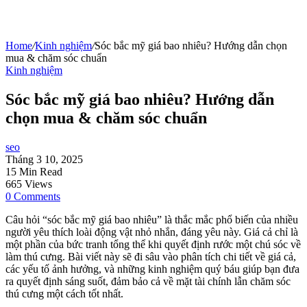
Home
/
Kinh nghiệm
/
Sóc bắc mỹ giá bao nhiêu? Hướng dẫn chọn
mua & chăm sóc chuẩn
Kinh nghiệm
Sóc bắc mỹ giá bao nhiêu? Hướng dẫn
chọn mua & chăm sóc chuẩn
seo
Tháng 3 10, 2025
15 Min Read
665 Views
0 Comments
Câu hỏi “sóc bắc mỹ giá bao nhiêu” là thắc mắc phổ biến của nhiều
người yêu thích loài động vật nhỏ nhắn, đáng yêu này. Giá cả chỉ là
một phần của bức tranh tổng thể khi quyết định rước một chú sóc về
làm thú cưng. Bài viết này sẽ đi sâu vào phân tích chi tiết về giá cả,
các yếu tố ảnh hưởng, và những kinh nghiệm quý báu giúp bạn đưa
ra quyết định sáng suốt, đảm bảo cả về mặt tài chính lẫn chăm sóc
thú cưng một cách tốt nhất.