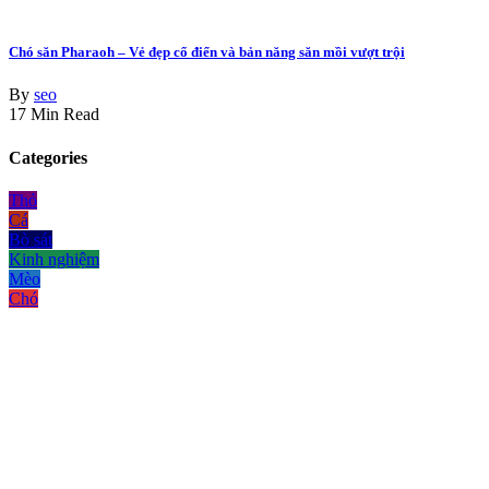
Chó săn Pharaoh – Vẻ đẹp cổ điển và bản năng săn mồi vượt trội
By
seo
17 Min Read
Categories
Thỏ
Cá
Bò sát
Kinh nghiệm
Mèo
Chó