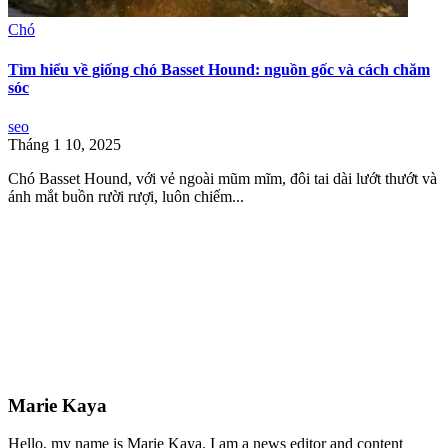
Chó
Tìm hiểu về giống chó Basset Hound: nguồn gốc và cách chăm
sóc
seo
Tháng 1 10, 2025
Chó Basset Hound, với vẻ ngoài mũm mĩm, đôi tai dài lướt thướt và
ánh mắt buồn rười rượi, luôn chiếm...
Marie Kaya
Hello, my name is Marie Kaya. I am a news editor and content