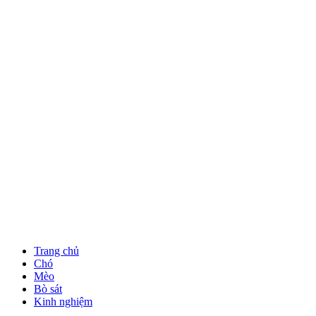
Trang chủ
Chó
Mèo
Bò sát
Kinh nghiệm