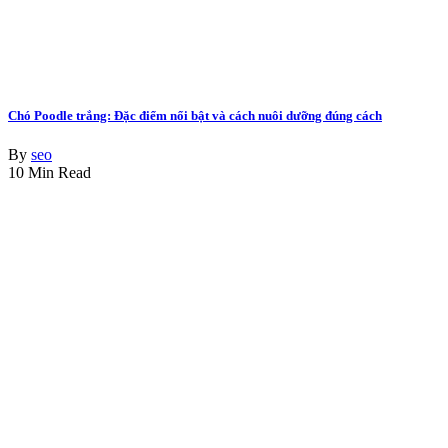
Chó Poodle trắng: Đặc điểm nổi bật và cách nuôi dưỡng đúng cách
By
seo
10 Min Read