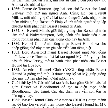
tại triển lãm chó tại Paris, thu hút sự chú ý của giới quý tộc
Anh và các nhà lai tạo.
1866
: Comte de Tournon tặng hai con chó Basset cho Lord
Galway, một thợ săn người Anh. Cùng lúc, Sir Everett
Millais, một nhà nghệ sĩ và lai tạo chó người Anh, nhập khẩu
thêm nhiều giống Basset từ Pháp và trở thành người sáng lập
chương trình phát triển Basset Hound tại Anh.
1874
: Sir Everett Millais giới thiệu giống chó Basset tại triển
lãm chó ở Wolverhampton, Anh, đánh dấu bước tiến quan
trọng trong sự phát triển của giống chó này tại Anh.
1880
: Kennel Club Anh công nhận Basset Hound và cho
phép giống chó này tham gia các triển lãm riêng biệt.
1883
: Lord Aylesford mang Basset Hound sang Mỹ, đồng
thời Lawrence Timson, nhà lai tạo người Mỹ, đưa giống chó
này tới New Jersey, mở ra hành trình phát triển của Basset
Hound tại Hoa Kỳ.
1885
: American Kennel Club (AKC) công nhận Basset
Hound là giống chó thứ 10 được đăng ký tại Mỹ, giúp giống
chó này trở nên phổ biến ở đất nước này.
Cuối thế kỷ 19
: Các nhà lai tạo Anh, bao gồm Sir Millais, lai
giữa Basset và Bloodhound để tạo ra diện mạo “đầu
Bloodhound” đặc trưng. Các đặc điểm này vẫn còn tồn tại
đến ngày nay.
1935
: Basset Hound Club of America (BHCA) được thành
lập để bảo tồn và phát triển giống chó Basset Hound tại Mỹ,