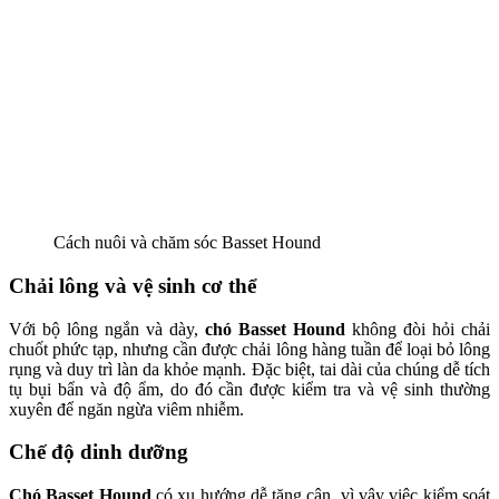
Cách nuôi và chăm sóc Basset Hound
Chải lông và vệ sinh cơ thể
Với bộ lông ngắn và dày,
chó Basset Hound
không đòi hỏi chải
chuốt phức tạp, nhưng cần được chải lông hàng tuần để loại bỏ lông
rụng và duy trì làn da khỏe mạnh. Đặc biệt, tai dài của chúng dễ tích
tụ bụi bẩn và độ ẩm, do đó cần được kiểm tra và vệ sinh thường
xuyên để ngăn ngừa viêm nhiễm.
Chế độ dinh dưỡng
Chó Basset Hound
có xu hướng dễ tăng cân, vì vậy việc kiểm soát