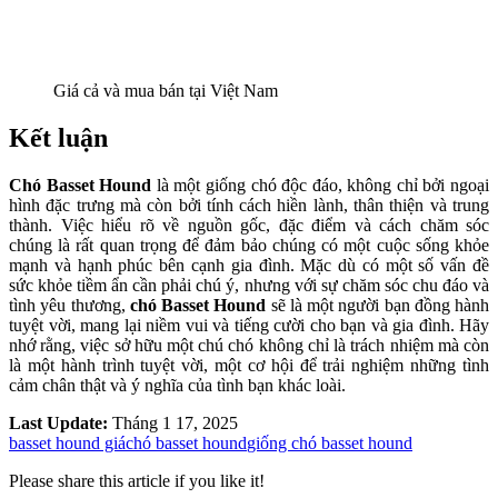
Giá cả và mua bán tại Việt Nam
Kết luận
Chó Basset Hound
là một giống chó độc đáo, không chỉ bởi ngoại
hình đặc trưng mà còn bởi tính cách hiền lành, thân thiện và trung
thành. Việc hiểu rõ về nguồn gốc, đặc điểm và cách chăm sóc
chúng là rất quan trọng để đảm bảo chúng có một cuộc sống khỏe
mạnh và hạnh phúc bên cạnh gia đình. Mặc dù có một số vấn đề
sức khỏe tiềm ẩn cần phải chú ý, nhưng với sự chăm sóc chu đáo và
tình yêu thương,
chó Basset Hound
sẽ là một người bạn đồng hành
tuyệt vời, mang lại niềm vui và tiếng cười cho bạn và gia đình. Hãy
nhớ rằng, việc sở hữu một chú chó không chỉ là trách nhiệm mà còn
là một hành trình tuyệt vời, một cơ hội để trải nghiệm những tình
cảm chân thật và ý nghĩa của tình bạn khác loài.
Last Update:
Tháng 1 17, 2025
basset hound giá
chó basset hound
giống chó basset hound
Please share this article if you like it!