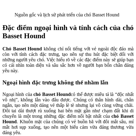
Nguồn gốc và lịch sử phát triển của chó Basset Hound
Đặc điểm ngoại hình và tính cách của chó
Basset Hound
Chó Basset Hound
không chỉ nổi tiếng với vẻ ngoài độc đáo mà
còn với tính cách đặc trưng, tạo nên sự thu hút đặc biệt đối với
những người yêu chó. Việc hiểu rõ về các đặc điểm này sẽ giúp bạn
có cái nhìn toàn diện và sâu sắc hơn về người bạn bốn chân đáng
yêu này.
Ngoại hình đặc trưng không thể nhầm lẫn
Ngoại hình của
chó Basset Hound
có thể được miêu tả là “độc nhất
vô nhị”, không lẫn vào đâu được. Chúng có thân hình dài, chân
ngắn, tạo nên một dáng vẻ thấp lè tè nhưng lại vô cùng vững chãi.
Đôi tai dài thượt rủ xuống hai bên mặt gần như chạm đất khi di
chuyển là một trong những đặc điểm nổi bật nhất của
chó Basset
Hound
. Khuôn mặt của chúng có vẻ buồn bã với đôi mắt sâu, mí
mắt hơi sụp xuống, tạo nên một biểu cảm vừa đáng thương vừa
đáng yêu.