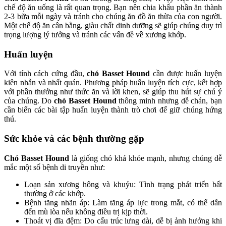
chế độ ăn uống là rất quan trọng. Bạn nên chia khẩu phần ăn thành
2-3 bữa mỗi ngày và tránh cho chúng ăn đồ ăn thừa của con người.
Một chế độ ăn cân bằng, giàu chất dinh dưỡng sẽ giúp chúng duy trì
trọng lượng lý tưởng và tránh các vấn đề về xương khớp.
Huấn luyện
Với tính cách cứng đầu,
chó Basset Hound
cần được huấn luyện
kiên nhẫn và nhất quán. Phương pháp huấn luyện tích cực, kết hợp
với phần thưởng như thức ăn và lời khen, sẽ giúp thu hút sự chú ý
của chúng. Do
chó Basset Hound
thông minh nhưng dễ chán, bạn
cần biến các bài tập huấn luyện thành trò chơi để giữ chúng hứng
thú.
Sức khỏe và các bệnh thường gặp
Chó Basset Hound
là giống chó khá khỏe mạnh, nhưng chúng dễ
mắc một số bệnh di truyền như:
Loạn sản xương hông và khuỷu: Tình trạng phát triển bất
thường ở các khớp.
Bệnh tăng nhãn áp: Làm tăng áp lực trong mắt, có thể dẫn
đến mù lòa nếu không điều trị kịp thời.
Thoát vị đĩa đệm: Do cấu trúc lưng dài, dễ bị ảnh hưởng khi