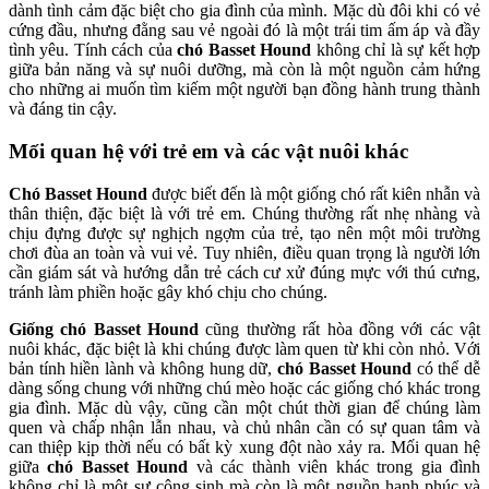
dành tình cảm đặc biệt cho gia đình của mình. Mặc dù đôi khi có vẻ
cứng đầu, nhưng đằng sau vẻ ngoài đó là một trái tim ấm áp và đầy
tình yêu. Tính cách của
chó Basset Hound
không chỉ là sự kết hợp
giữa bản năng và sự nuôi dưỡng, mà còn là một nguồn cảm hứng
cho những ai muốn tìm kiếm một người bạn đồng hành trung thành
và đáng tin cậy.
Mối quan hệ với trẻ em và các vật nuôi khác
Chó Basset Hound
được biết đến là một giống chó rất kiên nhẫn và
thân thiện, đặc biệt là với trẻ em. Chúng thường rất nhẹ nhàng và
chịu đựng được sự nghịch ngợm của trẻ, tạo nên một môi trường
chơi đùa an toàn và vui vẻ. Tuy nhiên, điều quan trọng là người lớn
cần giám sát và hướng dẫn trẻ cách cư xử đúng mực với thú cưng,
tránh làm phiền hoặc gây khó chịu cho chúng.
Giống chó Basset Hound
cũng thường rất hòa đồng với các vật
nuôi khác, đặc biệt là khi chúng được làm quen từ khi còn nhỏ. Với
bản tính hiền lành và không hung dữ,
chó Basset Hound
có thể dễ
dàng sống chung với những chú mèo hoặc các giống chó khác trong
gia đình. Mặc dù vậy, cũng cần một chút thời gian để chúng làm
quen và chấp nhận lẫn nhau, và chủ nhân cần có sự quan tâm và
can thiệp kịp thời nếu có bất kỳ xung đột nào xảy ra. Mối quan hệ
giữa
chó Basset Hound
và các thành viên khác trong gia đình
không chỉ là một sự cộng sinh mà còn là một nguồn hạnh phúc và