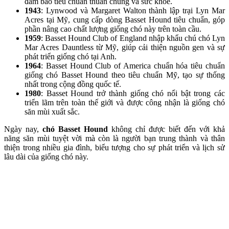
đảm bảo tiêu chuẩn thuần chủng và sức khỏe.
1943
: Lynwood và Margaret Walton thành lập trại Lyn Mar
Acres tại Mỹ, cung cấp dòng Basset Hound tiêu chuẩn, góp
phần nâng cao chất lượng giống chó này trên toàn cầu.
1959
: Basset Hound Club of England nhập khẩu chú chó Lyn
Mar Acres Dauntless từ Mỹ, giúp cải thiện nguồn gen và sự
phát triển giống chó tại Anh.
1964
: Basset Hound Club of America chuẩn hóa tiêu chuẩn
giống chó Basset Hound theo tiêu chuẩn Mỹ, tạo sự thống
nhất trong cộng đồng quốc tế.
1980
: Basset Hound trở thành giống chó nổi bật trong các
triển lãm trên toàn thế giới và được công nhận là giống chó
săn mùi xuất sắc.
Ngày nay,
chó Basset Hound
không chỉ được biết đến với khả
năng săn mùi tuyệt vời mà còn là người bạn trung thành và thân
thiện trong nhiều gia đình, biểu tượng cho sự phát triển và lịch sử
lâu dài của giống chó này.