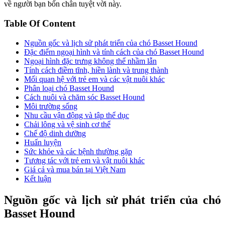
về người bạn bốn chân tuyệt vời này.
Table Of Content
Nguồn gốc và lịch sử phát triển của chó Basset Hound
Đặc điểm ngoại hình và tính cách của chó Basset Hound
Ngoại hình đặc trưng không thể nhầm lẫn
Tính cách điềm tĩnh, hiền lành và trung thành
Mối quan hệ với trẻ em và các vật nuôi khác
Phân loại chó Basset Hound
Cách nuôi và chăm sóc Basset Hound
Môi trường sống
Nhu cầu vận động và tập thể dục
Chải lông và vệ sinh cơ thể
Chế độ dinh dưỡng
Huấn luyện
Sức khỏe và các bệnh thường gặp
Tương tác với trẻ em và vật nuôi khác
Giá cả và mua bán tại Việt Nam
Kết luận
Nguồn gốc và lịch sử phát triển của chó
Basset Hound