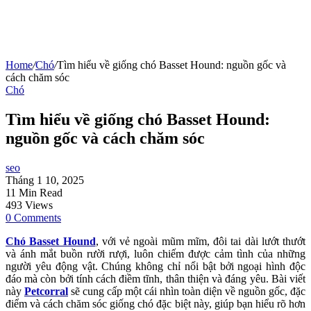
Home
/
Chó
/
Tìm hiểu về giống chó Basset Hound: nguồn gốc và
cách chăm sóc
Chó
Tìm hiểu về giống chó Basset Hound:
nguồn gốc và cách chăm sóc
seo
Tháng 1 10, 2025
11 Min Read
493 Views
0 Comments
Chó Basset Hound
, với vẻ ngoài mũm mĩm, đôi tai dài lướt thướt
và ánh mắt buồn rười rượi, luôn chiếm được cảm tình của những
người yêu động vật. Chúng không chỉ nổi bật bởi ngoại hình độc
đáo mà còn bởi tính cách điềm tĩnh, thân thiện và đáng yêu. Bài viết
này
Petcorral
sẽ cung cấp một cái nhìn toàn diện về nguồn gốc, đặc
điểm và cách chăm sóc giống chó đặc biệt này, giúp bạn hiểu rõ hơn