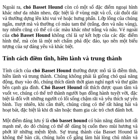
Ngoài ra,
chó Basset Hound
còn có một số đặc điểm ngoại hình
khác như da nhăn nheo, đặc biệt là ở vùng mặt và cổ, cái đuôi dài
và thường dựng lên khi vui vẻ hoặc hưng phấn. Lớp lông của chúng
ngắn, mượt mà và thường có màu tam thể (trắng, đen và nâu vàng),
tuy nhiên cũng có thể có các màu khác như trắng và nâu. Vẻ ngoài
của
chó Basset Hound
không chỉ là sự kết hợp của các đặc điểm
hình thể, mà còn là một nét chấm phá độc đáo, tạo nên một biểu
tượng của sự đáng yêu và khác biệt.
Tính cách điềm tĩnh, hiền lành và trung thành
Tính cách của
chó Basset Hound
thường được mô tả là điềm tĩnh,
hiền lành và trung thành. Chúng không phải là giống chó quá năng
động, thay vào đó, chúng thích dành thời gian nghỉ ngơi và thư giãn
bên cạnh gia đình.
Chó Basset Hound
rất thích được quan tâm và
vuốt ve, chúng có thể trở thành người bạn đồng hành tuyệt vời, đặc
biệt là đối với những người có lối sống chậm rãi và yêu thích sự yên
bình. Tuy nhiên, khi cần thiết, chúng cũng có thể rất hăng hái và
hoạt bát, đặc biệt là khi đi săn hoặc tham gia các trò chơi đánh hơi.
Một điểm đáng lưu ý là
chó basset hound
có bản năng đánh hơi rất
mạnh mẽ, do đó chúng có thể dễ dàng bị cuốn theo mùi hương và
phớt lờ những mệnh lệnh. Sự trung thành của Basset Hound là
không thể bàn cãi, chúng luôn cố gắng làm hài lòng chủ nhân và