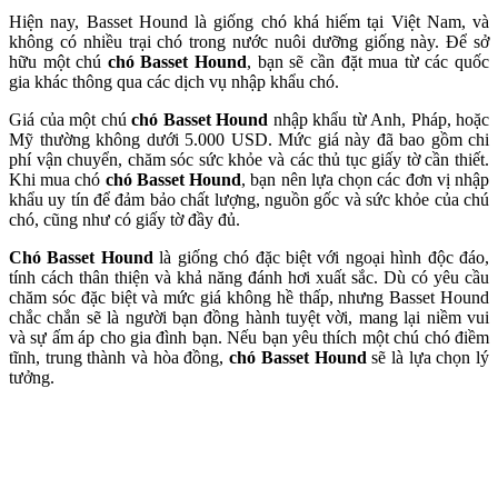
Hiện nay, Basset Hound là giống chó khá hiếm tại Việt Nam, và
không có nhiều trại chó trong nước nuôi dưỡng giống này. Để sở
hữu một chú
chó Basset Hound
, bạn sẽ cần đặt mua từ các quốc
gia khác thông qua các dịch vụ nhập khẩu chó.
Giá của một chú
chó Basset Hound
nhập khẩu từ Anh, Pháp, hoặc
Mỹ thường không dưới 5.000 USD. Mức giá này đã bao gồm chi
phí vận chuyển, chăm sóc sức khỏe và các thủ tục giấy tờ cần thiết.
Khi mua chó
chó Basset Hound
, bạn nên lựa chọn các đơn vị nhập
khẩu uy tín để đảm bảo chất lượng, nguồn gốc và sức khỏe của chú
chó, cũng như có giấy tờ đầy đủ.
Chó Basset Hound
là giống chó đặc biệt với ngoại hình độc đáo,
tính cách thân thiện và khả năng đánh hơi xuất sắc. Dù có yêu cầu
chăm sóc đặc biệt và mức giá không hề thấp, nhưng Basset Hound
chắc chắn sẽ là người bạn đồng hành tuyệt vời, mang lại niềm vui
và sự ấm áp cho gia đình bạn. Nếu bạn yêu thích một chú chó điềm
tĩnh, trung thành và hòa đồng,
chó Basset Hound
sẽ là lựa chọn lý
tưởng.