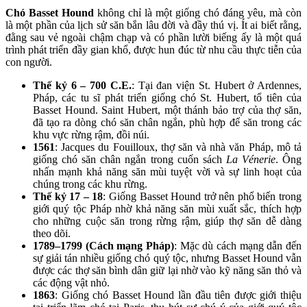
Chó Basset Hound
không chỉ là một giống chó đáng yêu, mà còn
là một phần của lịch sử săn bắn lâu đời và đầy thú vị. Ít ai biết rằng,
đằng sau vẻ ngoài chậm chạp và có phần lười biếng ấy là một quá
trình phát triển đầy gian khổ, được hun đúc từ nhu cầu thực tiễn của
con người.
Thế kỷ 6 – 700 C.E.
: Tại đan viện St. Hubert ở Ardennes,
Pháp, các tu sĩ phát triển giống chó St. Hubert, tổ tiên của
Basset Hound. Saint Hubert, một thánh bảo trợ của thợ săn,
đã tạo ra dòng chó săn chân ngắn, phù hợp để săn trong các
khu vực rừng rậm, đồi núi.
1561
: Jacques du Fouilloux, thợ săn và nhà văn Pháp, mô tả
giống chó săn chân ngắn trong cuốn sách
La Vénerie
. Ông
nhấn mạnh khả năng săn mùi tuyệt vời và sự linh hoạt của
chúng trong các khu rừng.
Thế kỷ 17 – 18
: Giống Basset Hound trở nên phổ biến trong
giới quý tộc Pháp nhờ khả năng săn mùi xuất sắc, thích hợp
cho những cuộc săn trong rừng rậm, giúp thợ săn dễ dàng
theo dõi.
1789–1799 (Cách mạng Pháp)
: Mặc dù cách mạng dẫn đến
sự giải tán nhiều giống chó quý tộc, nhưng Basset Hound vẫn
được các thợ săn bình dân giữ lại nhờ vào kỹ năng săn thỏ và
các động vật nhỏ.
1863
: Giống chó Basset Hound lần đầu tiên được giới thiệu