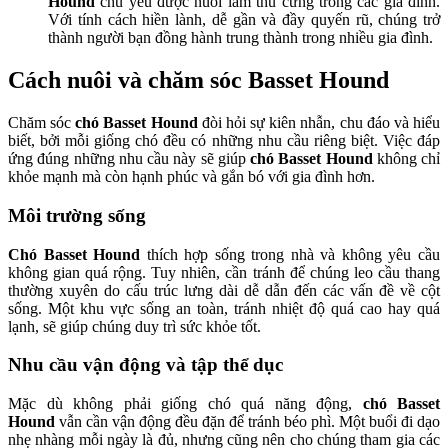
Hound
chủ yếu được nuôi làm thú cưng trong các gia đình.
Với tính cách hiền lành, dễ gần và đầy quyến rũ, chúng trở
thành người bạn đồng hành trung thành trong nhiều gia đình.
Cách nuôi và chăm sóc Basset Hound
Chăm sóc
chó Basset Hound
đòi hỏi sự kiên nhẫn, chu đáo và hiểu
biết, bởi mỗi giống chó đều có những nhu cầu riêng biệt. Việc đáp
ứng đúng những nhu cầu này sẽ giúp
chó Basset Hound
không chỉ
khỏe mạnh mà còn hạnh phúc và gắn bó với gia đình hơn.
Môi trường sống
Chó Basset Hound
thích hợp sống trong nhà và không yêu cầu
không gian quá rộng. Tuy nhiên, cần tránh để chúng leo cầu thang
thường xuyên do cấu trúc lưng dài dễ dẫn đến các vấn đề về cột
sống. Một khu vực sống an toàn, tránh nhiệt độ quá cao hay quá
lạnh, sẽ giúp chúng duy trì sức khỏe tốt.
Nhu cầu vận động và tập thể dục
Mặc dù không phải giống chó quá năng động,
chó Basset
Hound
vẫn cần vận động đều đặn để tránh béo phì. Một buổi đi dạo
nhẹ nhàng mỗi ngày là đủ, nhưng cũng nên cho chúng tham gia các