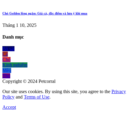
Chó Golden lông ngắn: Giá cả, đặc điểm và lưu ý khi mua
Tháng 1 10, 2025
Danh mục
Bò sát
Cá
Chó
Kinh nghiệm
Mèo
Thỏ
Copyright © 2024 Petcorral
Our site uses cookies. By using this site, you agree to the
Privacy
Policy
and
Terms of Use
.
Accept