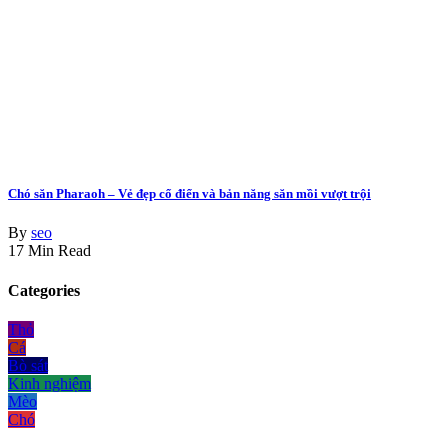
Chó săn Pharaoh – Vẻ đẹp cổ điển và bản năng săn mồi vượt trội
By
seo
17 Min Read
Categories
Thỏ
Cá
Bò sát
Kinh nghiệm
Mèo
Chó