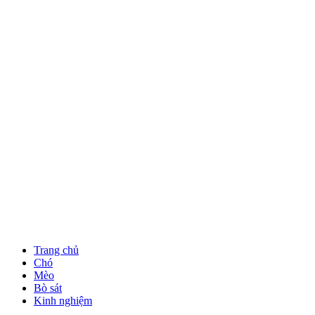
Trang chủ
Chó
Mèo
Bò sát
Kinh nghiệm