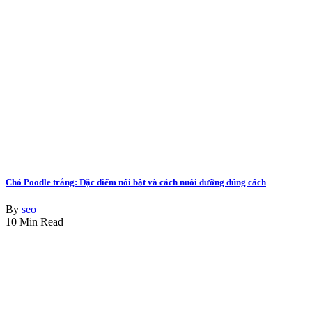
Chó Poodle trắng: Đặc điểm nổi bật và cách nuôi dưỡng đúng cách
By
seo
10 Min Read