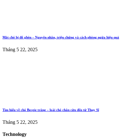
Mắt chó bị đổ ghèn – Nguyên nhân, triệu chứng và cách phòng ngừa hiệu quả
Tháng 5 22, 2025
Tìm hiểu về chó Becgie trắng – loài chó chăn cừu đến từ Thụy Sĩ
Tháng 5 22, 2025
Technology