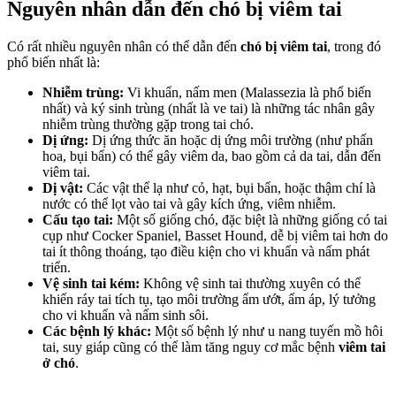
Nguyên nhân dẫn đến chó bị viêm tai
Có rất nhiều nguyên nhân có thể dẫn đến
chó bị viêm tai
, trong đó
phổ biến nhất là:
Nhiễm trùng:
Vi khuẩn, nấm men (Malassezia là phổ biến
nhất) và ký sinh trùng (nhất là ve tai) là những tác nhân gây
nhiễm trùng thường gặp trong tai chó.
Dị ứng:
Dị ứng thức ăn hoặc dị ứng môi trường (như phấn
hoa, bụi bẩn) có thể gây viêm da, bao gồm cả da tai, dẫn đến
viêm tai.
Dị vật:
Các vật thể lạ như cỏ, hạt, bụi bẩn, hoặc thậm chí là
nước có thể lọt vào tai và gây kích ứng, viêm nhiễm.
Cấu tạo tai:
Một số giống chó, đặc biệt là những giống có tai
cụp như Cocker Spaniel, Basset Hound, dễ bị viêm tai hơn do
tai ít thông thoáng, tạo điều kiện cho vi khuẩn và nấm phát
triển.
Vệ sinh tai kém:
Không vệ sinh tai thường xuyên có thể
khiến ráy tai tích tụ, tạo môi trường ẩm ướt, ấm áp, lý tưởng
cho vi khuẩn và nấm sinh sôi.
Các bệnh lý khác:
Một số bệnh lý như u nang tuyến mồ hôi
tai, suy giáp cũng có thể làm tăng nguy cơ mắc bệnh
viêm tai
ở chó
.