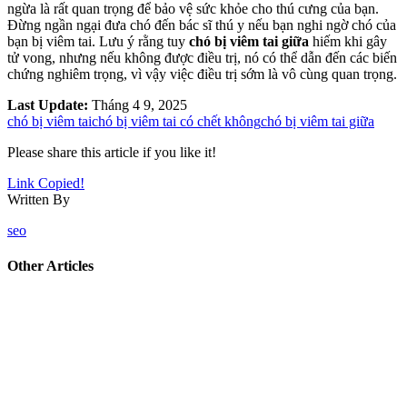
ngừa là rất quan trọng để bảo vệ sức khỏe cho thú cưng của bạn.
Đừng ngần ngại đưa chó đến bác sĩ thú y nếu bạn nghi ngờ chó của
bạn bị viêm tai. Lưu ý rằng tuy
chó bị viêm tai giữa
hiếm khi gây
tử vong, nhưng nếu không được điều trị, nó có thể dẫn đến các biến
chứng nghiêm trọng, vì vậy việc điều trị sớm là vô cùng quan trọng.
Last Update:
Tháng 4 9, 2025
chó bị viêm tai
chó bị viêm tai có chết không
chó bị viêm tai giữa
Please share this article if you like it!
Link Copied!
Written By
seo
Other Articles