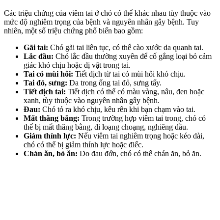
Các triệu chứng của viêm tai ở chó có thể khác nhau tùy thuộc vào
mức độ nghiêm trọng của bệnh và nguyên nhân gây bệnh. Tuy
nhiên, một số triệu chứng phổ biến bao gồm:
Gãi tai:
Chó gãi tai liên tục, có thể cào xước da quanh tai.
Lắc đầu:
Chó lắc đầu thường xuyên để cố gắng loại bỏ cảm
giác khó chịu hoặc dị vật trong tai.
Tai có mùi hôi:
Tiết dịch từ tai có mùi hôi khó chịu.
Tai đỏ, sưng:
Da trong ống tai đỏ, sưng tấy.
Tiết dịch tai:
Tiết dịch có thể có màu vàng, nâu, đen hoặc
xanh, tùy thuộc vào nguyên nhân gây bệnh.
Đau:
Chó tỏ ra khó chịu, kêu rên khi bạn chạm vào tai.
Mất thăng bằng:
Trong trường hợp viêm tai trong, chó có
thể bị mất thăng bằng, đi loạng choạng, nghiêng đầu.
Giảm thính lực:
Nếu viêm tai nghiêm trọng hoặc kéo dài,
chó có thể bị giảm thính lực hoặc điếc.
Chán ăn, bỏ ăn:
Do đau đớn, chó có thể chán ăn, bỏ ăn.