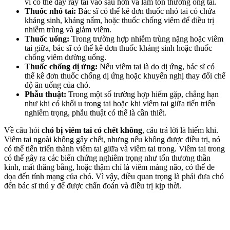
vì có thể đẩy ráy tai vào sâu hơn và làm tổn thương ống tai.
Thuốc nhỏ tai:
Bác sĩ có thể kê đơn thuốc nhỏ tai có chứa
kháng sinh, kháng nấm, hoặc thuốc chống viêm để điều trị
nhiễm trùng và giảm viêm.
Thuốc uống:
Trong trường hợp nhiễm trùng nặng hoặc viêm
tai giữa, bác sĩ có thể kê đơn thuốc kháng sinh hoặc thuốc
chống viêm đường uống.
Thuốc chống dị ứng:
Nếu viêm tai là do dị ứng, bác sĩ có
thể kê đơn thuốc chống dị ứng hoặc khuyến nghị thay đổi chế
độ ăn uống của chó.
Phẫu thuật:
Trong một số trường hợp hiếm gặp, chẳng hạn
như khi có khối u trong tai hoặc khi viêm tai giữa tiến triển
nghiêm trọng, phẫu thuật có thể là cần thiết.
Về câu hỏi
chó bị viêm tai có chết không
, câu trả lời là hiếm khi.
Viêm tai ngoài không gây chết, nhưng nếu không được điều trị, nó
có thể tiến triển thành viêm tai giữa và viêm tai trong. Viêm tai trong
có thể gây ra các biến chứng nghiêm trọng như tổn thương thần
kinh, mất thăng bằng, hoặc thậm chí là viêm màng não, có thể đe
dọa đến tính mạng của chó. Vì vậy, điều quan trọng là phải đưa chó
đến bác sĩ thú y để được chẩn đoán và điều trị kịp thời.