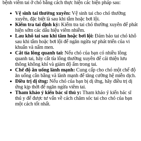
bệnh viêm tai ở chó bằng cách thực hiện các biện pháp sau:
Vệ sinh tai thường xuyên:
Vệ sinh tai cho chó thường
xuyên, đặc biệt là sau khi tắm hoặc bơi lội.
Kiểm tra tai định kỳ:
Kiểm tra tai chó thường xuyên để phát
hiện sớm các dấu hiệu viêm nhiễm.
Lau khô tai sau khi tắm hoặc bơi lội:
Đảm bảo tai chó khô
sau khi tắm hoặc bơi lội để ngăn ngừa sự phát triển của vi
khuẩn và nấm men.
Cắt tỉa lông quanh tai:
Nếu chó của bạn có nhiều lông
quanh tai, hãy cắt tỉa lông thường xuyên để cải thiện lưu
thông không khí và giảm độ ẩm trong tai.
Chế độ ăn uống lành mạnh:
Cung cấp cho chó một chế độ
ăn uống cân bằng và lành mạnh để tăng cường hệ miễn dịch.
Điều trị dị ứng:
Nếu chó của bạn bị dị ứng, hãy điều trị dị
ứng kịp thời để ngăn ngừa viêm tai.
Tham khảo ý kiến bác sĩ thú y:
Tham khảo ý kiến bác sĩ
thú y để được tư vấn về cách chăm sóc tai cho chó của bạn
một cách tốt nhất.