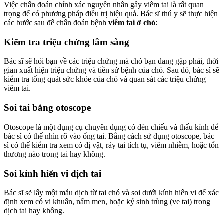
Việc chẩn đoán chính xác nguyên nhân gây viêm tai là rất quan
trọng để có phương pháp điều trị hiệu quả. Bác sĩ thú y sẽ thực hiện
các bước sau để chẩn đoán bệnh
viêm tai ở chó
:
Kiểm tra triệu chứng lâm sàng
Bác sĩ sẽ hỏi bạn về các triệu chứng mà chó bạn đang gặp phải, thời
gian xuất hiện triệu chứng và tiền sử bệnh của chó. Sau đó, bác sĩ sẽ
kiểm tra tổng quát sức khỏe của chó và quan sát các triệu chứng
viêm tai.
Soi tai bằng otoscope
Otoscope là một dụng cụ chuyên dụng có đèn chiếu và thấu kính để
bác sĩ có thể nhìn rõ vào ống tai. Bằng cách sử dụng otoscope, bác
sĩ có thể kiểm tra xem có dị vật, ráy tai tích tụ, viêm nhiễm, hoặc tổn
thương nào trong tai hay không.
Soi kính hiển vi dịch tai
Bác sĩ sẽ lấy một mẫu dịch từ tai chó và soi dưới kính hiển vi để xác
định xem có vi khuẩn, nấm men, hoặc ký sinh trùng (ve tai) trong
dịch tai hay không.