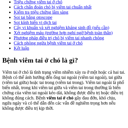
Triệu chứng viêm tai ở chó
Cách chẩn đoán chó bị viêm tai chuẩn nhất
Kiểm tra triệu chứng lâm sàng
Soi tai bằng otoscope
Soi kính hiển vi dịch tai
Cấy vi khuẩn và xét nghiệm kháng sinh đồ (nếu cần)
Xét nghiệm máu (trường hợp nghi ngờ bệnh toàn thân)
Phương pháp điều trị chó bị viêm tai nhanh chóng
Cách phòng ngừa bệnh viêm tai ở chó
Kết luận
Bệnh viêm tai ở chó là gì?
Viêm tai ở chó là tình trạng viêm nhiễm xảy ra ở một hoặc cả hai tai.
Bệnh có thể ảnh hưởng đến ống tai ngoài (viêm tai ngoài), tai giữa
(viêm tai giữa) hoặc tai trong (viêm tai trong). Viêm tai ngoài là phổ
biến nhất, trong khi viêm tai giữa và viêm tai trong thường là biến
chứng của viêm tai ngoài kéo dài, không được điều trị hoặc điều trị
không đúng cách. Bệnh
viêm tai ở chó
gây đau đớn, khó chịu,
ngứa ngáy và có thể dẫn đến các vấn đề nghiêm trọng hơn nếu
không được điều trị kịp thời.