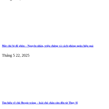
Mắt chó bị đổ ghèn – Nguyên nhân, triệu chứng và cách phòng ngừa hiệu quả
Tháng 5 22, 2025
Tìm hiểu về chó Becgie trắng – loài chó chăn cừu đến từ Thụy Sĩ