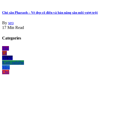
Chó săn Pharaoh – Vẻ đẹp cổ điển và bản năng săn mồi vượt trội
By
seo
17 Min Read
Categories
Thỏ
Cá
Bò sát
Kinh nghiệm
Mèo
Chó