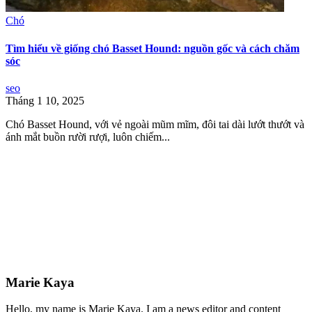
Chó
Tìm hiểu về giống chó Basset Hound: nguồn gốc và cách chăm
sóc
seo
Tháng 1 10, 2025
Chó Basset Hound, với vẻ ngoài mũm mĩm, đôi tai dài lướt thướt và
ánh mắt buồn rười rượi, luôn chiếm...
Marie Kaya
Hello, my name is Marie Kaya. I am a news editor and content