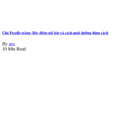
Chó Poodle trắng: Đặc điểm nổi bật và cách nuôi dưỡng đúng cách
By
seo
10 Min Read