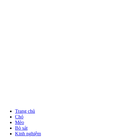
Trang chủ
Chó
Mèo
Bò sát
Kinh nghiệm