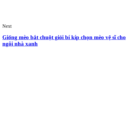
Next
Giống mèo bắt chuột giỏi bí kíp chọn mèo vệ sĩ cho
ngôi nhà xanh