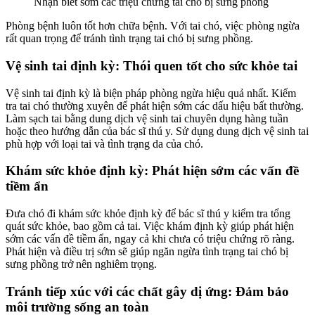
Nhận biết sớm các triệu chứng tai chó bị sưng phồng
Phòng bệnh luôn tốt hơn chữa bệnh. Với tai chó, việc phòng ngừa
rất quan trọng để tránh tình trạng tai chó bị sưng phồng.
Vệ sinh tai định kỳ: Thói quen tốt cho sức khỏe tai
Vệ sinh tai định kỳ là biện pháp phòng ngừa hiệu quả nhất. Kiểm
tra tai chó thường xuyên để phát hiện sớm các dấu hiệu bất thường.
Làm sạch tai bằng dung dịch vệ sinh tai chuyên dụng hàng tuần
hoặc theo hướng dẫn của bác sĩ thú y. Sử dụng dung dịch vệ sinh tai
phù hợp với loại tai và tình trạng da của chó.
Khám sức khỏe định kỳ: Phát hiện sớm các vấn đề
tiềm ẩn
Đưa chó đi khám sức khỏe định kỳ để bác sĩ thú y kiểm tra tổng
quát sức khỏe, bao gồm cả tai. Việc khám định kỳ giúp phát hiện
sớm các vấn đề tiềm ẩn, ngay cả khi chưa có triệu chứng rõ ràng.
Phát hiện và điều trị sớm sẽ giúp ngăn ngừa tình trạng tai chó bị
sưng phồng trở nên nghiêm trọng.
Tránh tiếp xúc với các chất gây dị ứng: Đảm bảo
môi trường sống an toàn