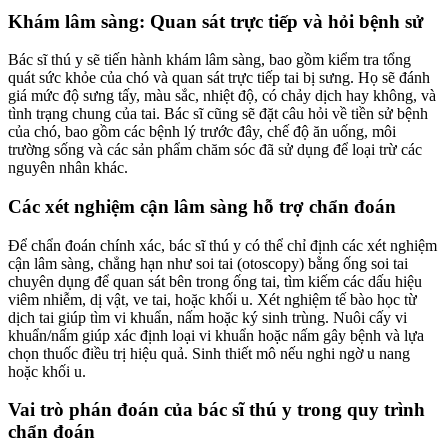
Khám lâm sàng: Quan sát trực tiếp và hỏi bệnh sử
Bác sĩ thú y sẽ tiến hành khám lâm sàng, bao gồm kiểm tra tổng
quát sức khỏe của chó và quan sát trực tiếp tai bị sưng. Họ sẽ đánh
giá mức độ sưng tấy, màu sắc, nhiệt độ, có chảy dịch hay không, và
tình trạng chung của tai. Bác sĩ cũng sẽ đặt câu hỏi về tiền sử bệnh
của chó, bao gồm các bệnh lý trước đây, chế độ ăn uống, môi
trường sống và các sản phẩm chăm sóc đã sử dụng để loại trừ các
nguyên nhân khác.
Các xét nghiệm cận lâm sàng hỗ trợ chẩn đoán
Để chẩn đoán chính xác, bác sĩ thú y có thể chỉ định các xét nghiệm
cận lâm sàng, chẳng hạn như soi tai (otoscopy) bằng ống soi tai
chuyên dụng để quan sát bên trong ống tai, tìm kiếm các dấu hiệu
viêm nhiễm, dị vật, ve tai, hoặc khối u. Xét nghiệm tế bào học từ
dịch tai giúp tìm vi khuẩn, nấm hoặc ký sinh trùng. Nuôi cấy vi
khuẩn/nấm giúp xác định loại vi khuẩn hoặc nấm gây bệnh và lựa
chọn thuốc điều trị hiệu quả. Sinh thiết mô nếu nghi ngờ u nang
hoặc khối u.
Vai trò phán đoán của bác sĩ thú y trong quy trình
chẩn đoán