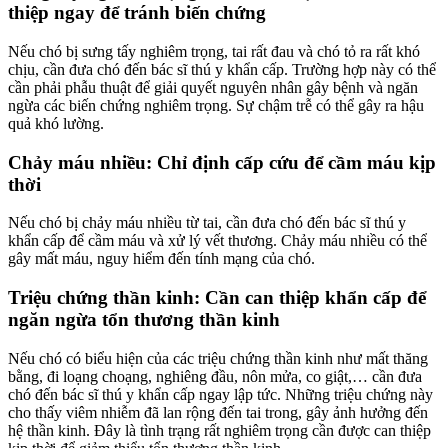
thiệp ngay để tránh biến chứng
Nếu chó bị sưng tấy nghiêm trọng, tai rất đau và chó tỏ ra rất khó
chịu, cần đưa chó đến bác sĩ thú y khẩn cấp. Trường hợp này có thể
cần phải phẫu thuật để giải quyết nguyên nhân gây bệnh và ngăn
ngừa các biến chứng nghiêm trọng. Sự chậm trễ có thể gây ra hậu
quả khó lường.
Chảy máu nhiều: Chỉ định cấp cứu để cầm máu kịp
thời
Nếu chó bị chảy máu nhiều từ tai, cần đưa chó đến bác sĩ thú y
khẩn cấp để cầm máu và xử lý vết thương. Chảy máu nhiều có thể
gây mất máu, nguy hiểm đến tính mạng của chó.
Triệu chứng thần kinh: Cần can thiệp khẩn cấp để
ngăn ngừa tổn thương thần kinh
Nếu chó có biểu hiện của các triệu chứng thần kinh như mất thăng
bằng, đi loạng choạng, nghiêng đầu, nôn mửa, co giật,… cần đưa
chó đến bác sĩ thú y khẩn cấp ngay lập tức. Những triệu chứng này
cho thấy viêm nhiễm đã lan rộng đến tai trong, gây ảnh hưởng đến
hệ thần kinh. Đây là tình trạng rất nghiêm trọng cần được can thiệp