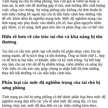
Tình trạng tai chó bị sưng phồng, hay còn gọi là viêm tai hoặc u
máu tai, là một vấn đề thường gặp ở chó, ảnh hưởng đến chất lượng
cuộc sống của chúng. Sự sưng phồng này không chỉ đơn thuần là
một triệu chứng bề ngoài mà còn là dấu hiệu cảnh báo những vấn
đề sức khỏe tiềm ẩn nghiêm trọng hơn. Mức độ nghiêm trọng của
tình trạng này phụ thuộc vào nhiều yếu tố, bao gồm nguyên nhân
gây bệnh, vị trí sưng, thời gian kéo dài và phản ứng của cơ thể chó.
Hiểu rõ hơn về cấu trúc tai chó và khả năng bị tổn
thương
Tai chó có cấu trúc phức tạp với nhiều bộ phận nhạy cảm. Da tai
mỏng manh, dễ bị kích ứng và tổn thương. Ống tai hình chữ L, hẹp
và dễ tích tụ bụi bẩn, vi khuẩn, nấm và ký sinh trùng. Sự kết hợp
này làm cho tai chó rất dễ bị nhiễm trùng, viêm nhiễm và sưng tấy.
Việc hiểu rõ cấu trúc này giúp chúng ta nhận biết tốt hơn những
thay đổi bất thường và các dấu hiệu cảnh báo.
Phân loại các mức độ nghiêm trọng của tai chó bị
sưng phồng
Tình trạng tai chó bị sưng phồng có thể được phân loại theo mức độ
nghiêm trọng dựa trên các yếu tố như mức độ sưng tấy, có hay
không chảy mủ, mức độ đau đớn và các triệu chứng kèm theo.