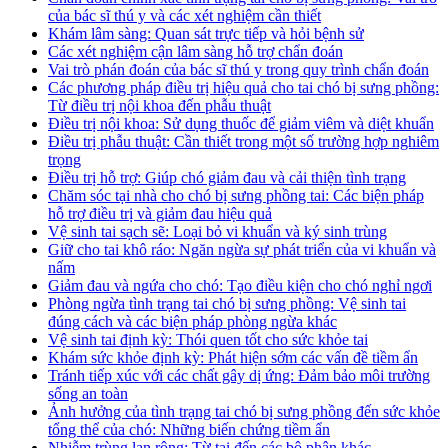
của bác sĩ thú y và các xét nghiệm cần thiết
Khám lâm sàng: Quan sát trực tiếp và hỏi bệnh sử
Các xét nghiệm cận lâm sàng hỗ trợ chẩn đoán
Vai trò phán đoán của bác sĩ thú y trong quy trình chẩn đoán
Các phương pháp điều trị hiệu quả cho tai chó bị sưng phồng:
Từ điều trị nội khoa đến phẫu thuật
Điều trị nội khoa: Sử dụng thuốc để giảm viêm và diệt khuẩn
Điều trị phẫu thuật: Cần thiết trong một số trường hợp nghiêm
trọng
Điều trị hỗ trợ: Giúp chó giảm đau và cải thiện tình trạng
Chăm sóc tại nhà cho chó bị sưng phồng tai: Các biện pháp
hỗ trợ điều trị và giảm đau hiệu quả
Vệ sinh tai sạch sẽ: Loại bỏ vi khuẩn và ký sinh trùng
Giữ cho tai khô ráo: Ngăn ngừa sự phát triển của vi khuẩn và
nấm
Giảm đau và ngứa cho chó: Tạo điều kiện cho chó nghỉ ngơi
Phòng ngừa tình trạng tai chó bị sưng phồng: Vệ sinh tai
đúng cách và các biện pháp phòng ngừa khác
Vệ sinh tai định kỳ: Thói quen tốt cho sức khỏe tai
Khám sức khỏe định kỳ: Phát hiện sớm các vấn đề tiềm ẩn
Tránh tiếp xúc với các chất gây dị ứng: Đảm bảo môi trường
sống an toàn
Ảnh hưởng của tình trạng tai chó bị sưng phồng đến sức khỏe
tổng thể của chó: Những biến chứng tiềm ẩn
Nhiễm trùng lan rộng: Từ tai đến các bộ phận khác