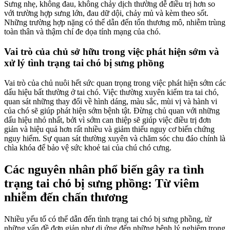
Sưng nhẹ, không đau, không chảy dịch thường dễ điều trị hơn so
với trường hợp sưng lớn, đau dữ dội, chảy mủ và kèm theo sốt.
Những trường hợp nặng có thể dẫn đến tổn thương mô, nhiễm trùng
toàn thân và thậm chí đe dọa tính mạng của chó.
Vai trò của chủ sở hữu trong việc phát hiện sớm và
xử lý tình trạng tai chó bị sưng phồng
Vai trò của chủ nuôi hết sức quan trọng trong việc phát hiện sớm các
dấu hiệu bất thường ở tai chó. Việc thường xuyên kiểm tra tai chó,
quan sát những thay đổi về hình dáng, màu sắc, mùi vị và hành vi
của chó sẽ giúp phát hiện sớm bệnh tật. Đừng chủ quan với những
dấu hiệu nhỏ nhất, bởi vì sớm can thiệp sẽ giúp việc điều trị đơn
giản và hiệu quả hơn rất nhiều và giảm thiểu nguy cơ biến chứng
nguy hiểm. Sự quan sát thường xuyên và chăm sóc chu đáo chính là
chìa khóa để bảo vệ sức khoẻ tai của chú chó cưng.
Các nguyên nhân phổ biến gây ra tình
trạng tai chó bị sưng phồng: Từ viêm
nhiễm đến chấn thương
Nhiều yếu tố có thể dẫn đến tình trạng tai chó bị sưng phồng, từ
những vấn đề đơn giản như dị ứng đến những bệnh lý nghiêm trọng