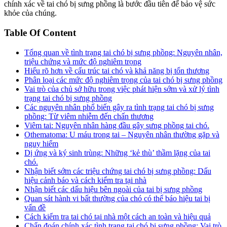
chính xác về tai chó bị sưng phồng là bước đầu tiên để bảo vệ sức
khỏe của chúng.
Table Of Content
Tổng quan về tình trạng tai chó bị sưng phồng: Nguyên nhân,
triệu chứng và mức độ nghiêm trọng
Hiểu rõ hơn về cấu trúc tai chó và khả năng bị tổn thương
Phân loại các mức độ nghiêm trọng của tai chó bị sưng phồng
Vai trò của chủ sở hữu trong việc phát hiện sớm và xử lý tình
trạng tai chó bị sưng phồng
Các nguyên nhân phổ biến gây ra tình trạng tai chó bị sưng
phồng: Từ viêm nhiễm đến chấn thương
Viêm tai: Nguyên nhân hàng đầu gây sưng phồng tai chó.
Othematoma: U máu trong tai – Nguyên nhân thường gặp và
nguy hiểm
Dị ứng và ký sinh trùng: Những ‘kẻ thù’ thầm lặng của tai
chó.
Nhận biết sớm các triệu chứng tai chó bị sưng phồng: Dấu
hiệu cảnh báo và cách kiểm tra tại nhà
Nhận biết các dấu hiệu bên ngoài của tai bị sưng phồng
Quan sát hành vi bất thường của chó có thể báo hiệu tai bị
vấn đề
Cách kiểm tra tai chó tại nhà một cách an toàn và hiệu quả
Chẩn đoán chính xác tình trạng tai chó bị sưng phồng: Vai trò