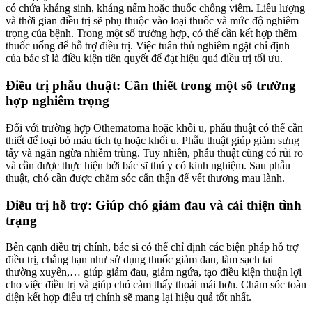
có chứa kháng sinh, kháng nấm hoặc thuốc chống viêm. Liều lượng
và thời gian điều trị sẽ phụ thuộc vào loại thuốc và mức độ nghiêm
trọng của bệnh. Trong một số trường hợp, có thể cần kết hợp thêm
thuốc uống để hỗ trợ điều trị. Việc tuân thủ nghiêm ngặt chỉ định
của bác sĩ là điều kiện tiên quyết để đạt hiệu quả điều trị tối ưu.
Điều trị phẫu thuật: Cần thiết trong một số trường
hợp nghiêm trọng
Đối với trường hợp Othematoma hoặc khối u, phẫu thuật có thể cần
thiết để loại bỏ máu tích tụ hoặc khối u. Phẫu thuật giúp giảm sưng
tấy và ngăn ngừa nhiễm trùng. Tuy nhiên, phẫu thuật cũng có rủi ro
và cần được thực hiện bởi bác sĩ thú y có kinh nghiệm. Sau phẫu
thuật, chó cần được chăm sóc cẩn thận để vết thương mau lành.
Điều trị hỗ trợ: Giúp chó giảm đau và cải thiện tình
trạng
Bên cạnh điều trị chính, bác sĩ có thể chỉ định các biện pháp hỗ trợ
điều trị, chẳng hạn như sử dụng thuốc giảm đau, làm sạch tai
thường xuyên,… giúp giảm đau, giảm ngứa, tạo điều kiện thuận lợi
cho việc điều trị và giúp chó cảm thấy thoải mái hơn. Chăm sóc toàn
diện kết hợp điều trị chính sẽ mang lại hiệu quả tốt nhất.