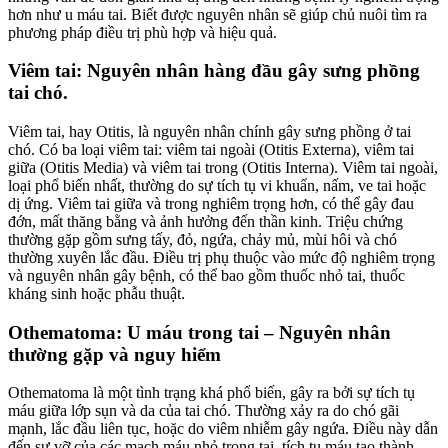
hơn như u máu tai. Biết được nguyên nhân sẽ giúp chủ nuôi tìm ra
phương pháp điều trị phù hợp và hiệu quả.
Viêm tai: Nguyên nhân hàng đầu gây sưng phồng
tai chó.
Viêm tai, hay Otitis, là nguyên nhân chính gây sưng phồng ở tai
chó. Có ba loại viêm tai: viêm tai ngoài (Otitis Externa), viêm tai
giữa (Otitis Media) và viêm tai trong (Otitis Interna). Viêm tai ngoài,
loại phổ biến nhất, thường do sự tích tụ vi khuẩn, nấm, ve tai hoặc
dị ứng. Viêm tai giữa và trong nghiêm trọng hơn, có thể gây đau
đớn, mất thăng bằng và ảnh hưởng đến thần kinh. Triệu chứng
thường gặp gồm sưng tấy, đỏ, ngứa, chảy mủ, mùi hôi và chó
thường xuyên lắc đầu. Điều trị phụ thuộc vào mức độ nghiêm trọng
và nguyên nhân gây bệnh, có thể bao gồm thuốc nhỏ tai, thuốc
kháng sinh hoặc phẫu thuật.
Othematoma: U máu trong tai – Nguyên nhân
thường gặp và nguy hiểm
Othematoma là một tình trạng khá phổ biến, gây ra bởi sự tích tụ
máu giữa lớp sụn và da của tai chó. Thường xảy ra do chó gãi
mạnh, lắc đầu liên tục, hoặc do viêm nhiễm gây ngứa. Điều này dẫn
đến sự vỡ của các mạch máu nhỏ trong tai, tích tụ máu tạo thành