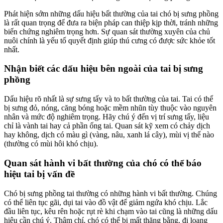
Phát hiện sớm những dấu hiệu bất thường của tai chó bị sưng phồng
là rất quan trọng để đưa ra biện pháp can thiệp kịp thời, tránh những
biến chứng nghiêm trọng hơn. Sự quan sát thường xuyên của chủ
nuôi chính là yếu tố quyết định giúp thú cưng có được sức khỏe tốt
nhất.
Nhận biết các dấu hiệu bên ngoài của tai bị sưng
phồng
Dấu hiệu rõ nhất là sự sưng tấy và to bất thường của tai. Tai có thể
bị sưng đỏ, nóng, căng bóng hoặc mềm nhũn tùy thuộc vào nguyên
nhân và mức độ nghiêm trọng. Hãy chú ý đến vị trí sưng tấy, liệu
chỉ là vành tai hay cả phần ống tai. Quan sát kỹ xem có chảy dịch
hay không, dịch có màu gì (vàng, nâu, xanh lá cây), mùi vị thế nào
(thường có mùi hôi khó chịu).
Quan sát hành vi bất thường của chó có thể báo
hiệu tai bị vấn đề
Chó bị sưng phồng tai thường có những hành vi bất thường. Chúng
có thể liên tục gãi, dụi tai vào đồ vật để giảm ngứa khó chịu. Lắc
đầu liên tục, kêu rên hoặc rụt rè khi chạm vào tai cũng là những dấu
hiệu cần chú ý. Thậm chí, chó có thể bị mất thăng bằng, đi loạng