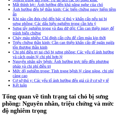
Mất thính lực: Ảnh hưởng đến khả năng nghe của chó
Ảnh hưởng đến hệ thần kinh: Các biến chứng nguy hiểm tiềm
ẩn
Khi nào cần đưa chó đến bác sĩ thú y khẩn cấp nếu tai bị
sưng phồng: Các dấu hiệu nghiêm trọng cần lưu ý
Sưng tấy nghiêm trọng và đau dữ dội: Cần can thiệp ngay để
tránh biến chứng
Chảy máu nhiều: Chỉ định cấp cứu để cầm máu kịp thời
Triệu chứng thần kinh: Cần can thiệp khẩn cấp để ngăn ngừa
tổn thương thần kinh
Chi phí điều trị tai chó bị sưng phồng: Các yếu tố ảnh hưởng
và cách quản lý chi phí hợp lý
Nguyên nhân gây bệnh: Ảnh hưởng trực tiếp đến phương
pháp và chi phí điều trị
Mức độ nghiêm trọng: Tình trạng bệnh lý càng nặng, chi phí
càng cao
Cơ sở thú y: Các yếu tố ảnh hưởng đến giá cả ở cơ sở y tế
Kết luận
Tổng quan về tình trạng tai chó bị sưng
phồng: Nguyên nhân, triệu chứng và mức
độ nghiêm trọng