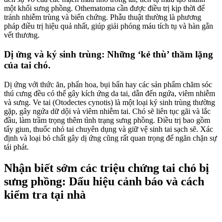
một khối sưng phồng. Othematoma cần được điều trị kịp thời để
tránh nhiễm trùng và biến chứng. Phẫu thuật thường là phương
pháp điều trị hiệu quả nhất, giúp giải phóng máu tích tụ và hàn gắn
vết thương.
Dị ứng và ký sinh trùng: Những ‘kẻ thù’ thầm lặng
của tai chó.
Dị ứng với thức ăn, phấn hoa, bụi bẩn hay các sản phẩm chăm sóc
thú cưng đều có thể gây kích ứng da tai, dẫn đến ngứa, viêm nhiễm
và sưng. Ve tai (Otodectes cynotis) là một loại ký sinh trùng thường
gặp, gây ngứa dữ dội và viêm nhiễm tai. Chó sẽ liên tục gãi và lắc
đầu, làm trầm trọng thêm tình trạng sưng phồng. Điều trị bao gồm
tẩy giun, thuốc nhỏ tai chuyên dụng và giữ vệ sinh tai sạch sẽ. Xác
định và loại bỏ chất gây dị ứng cũng rất quan trọng để ngăn chặn sự
tái phát.
Nhận biết sớm các triệu chứng tai chó bị
sưng phồng: Dấu hiệu cảnh báo và cách
kiểm tra tại nhà