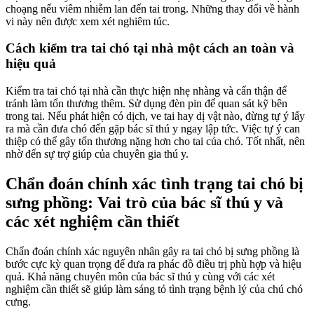
choạng nếu viêm nhiễm lan đến tai trong. Những thay đổi về hành
vi này nên được xem xét nghiêm túc.
Cách kiểm tra tai chó tại nhà một cách an toàn và
hiệu quả
Kiểm tra tai chó tại nhà cần thực hiện nhẹ nhàng và cẩn thận để
tránh làm tổn thương thêm. Sử dụng đèn pin để quan sát kỹ bên
trong tai. Nếu phát hiện có dịch, ve tai hay dị vật nào, đừng tự ý lấy
ra mà cần đưa chó đến gặp bác sĩ thú y ngay lập tức. Việc tự ý can
thiệp có thể gây tổn thương nặng hơn cho tai của chó. Tốt nhất, nên
nhờ đến sự trợ giúp của chuyên gia thú y.
Chẩn đoán chính xác tình trạng tai chó bị
sưng phồng: Vai trò của bác sĩ thú y và
các xét nghiệm cần thiết
Chẩn đoán chính xác nguyên nhân gây ra tai chó bị sưng phồng là
bước cực kỳ quan trọng để đưa ra phác đồ điều trị phù hợp và hiệu
quả. Khả năng chuyên môn của bác sĩ thú y cùng với các xét
nghiệm cần thiết sẽ giúp làm sáng tỏ tình trạng bệnh lý của chú chó
cưng.