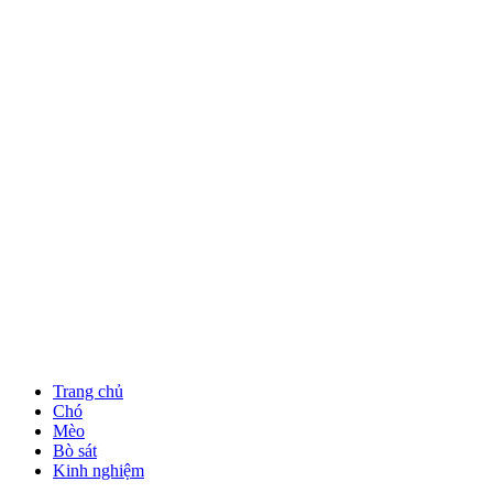
Trang chủ
Chó
Mèo
Bò sát
Kinh nghiệm