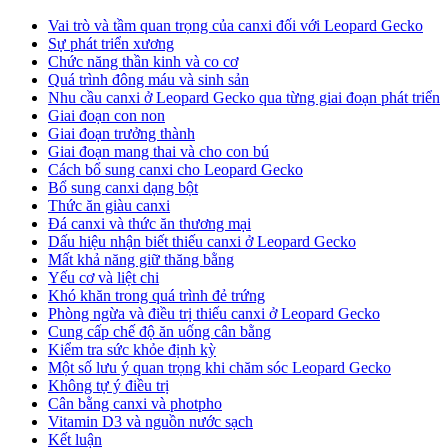
Vai trò và tầm quan trọng của canxi đối với Leopard Gecko
Sự phát triển xương
Chức năng thần kinh và co cơ
Quá trình đông máu và sinh sản
Nhu cầu canxi ở Leopard Gecko qua từng giai đoạn phát triển
Giai đoạn con non
Giai đoạn trưởng thành
Giai đoạn mang thai và cho con bú
Cách bổ sung canxi cho Leopard Gecko
Bổ sung canxi dạng bột
Thức ăn giàu canxi
Đá canxi và thức ăn thương mại
Dấu hiệu nhận biết thiếu canxi ở Leopard Gecko
Mất khả năng giữ thăng bằng
Yếu cơ và liệt chi
Khó khăn trong quá trình đẻ trứng
Phòng ngừa và điều trị thiếu canxi ở Leopard Gecko
Cung cấp chế độ ăn uống cân bằng
Kiểm tra sức khỏe định kỳ
Một số lưu ý quan trọng khi chăm sóc Leopard Gecko
Không tự ý điều trị
Cân bằng canxi và photpho
Vitamin D3 và nguồn nước sạch
Kết luận