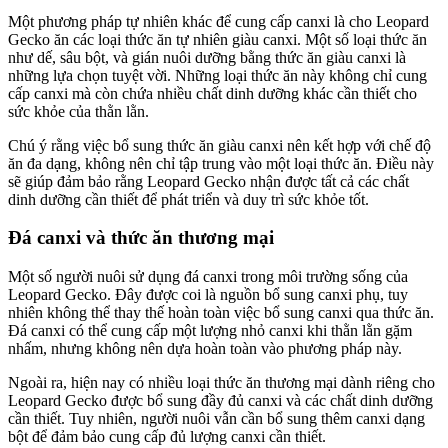
Một phương pháp tự nhiên khác để cung cấp canxi là cho Leopard
Gecko ăn các loại thức ăn tự nhiên giàu canxi. Một số loại thức ăn
như dế, sâu bột, và gián nuôi dưỡng bằng thức ăn giàu canxi là
những lựa chọn tuyệt vời. Những loại thức ăn này không chỉ cung
cấp canxi mà còn chứa nhiều chất dinh dưỡng khác cần thiết cho
sức khỏe của thằn lằn.
Chú ý rằng việc bổ sung thức ăn giàu canxi nên kết hợp với chế độ
ăn đa dạng, không nên chỉ tập trung vào một loại thức ăn. Điều này
sẽ giúp đảm bảo rằng Leopard Gecko nhận được tất cả các chất
dinh dưỡng cần thiết để phát triển và duy trì sức khỏe tốt.
Đá canxi và thức ăn thương mại
Một số người nuôi sử dụng đá canxi trong môi trường sống của
Leopard Gecko. Đây được coi là nguồn bổ sung canxi phụ, tuy
nhiên không thể thay thế hoàn toàn việc bổ sung canxi qua thức ăn.
Đá canxi có thể cung cấp một lượng nhỏ canxi khi thằn lằn gặm
nhấm, nhưng không nên dựa hoàn toàn vào phương pháp này.
Ngoài ra, hiện nay có nhiều loại thức ăn thương mại dành riêng cho
Leopard Gecko được bổ sung đầy đủ canxi và các chất dinh dưỡng
cần thiết. Tuy nhiên, người nuôi vẫn cần bổ sung thêm canxi dạng
bột để đảm bảo cung cấp đủ lượng canxi cần thiết.