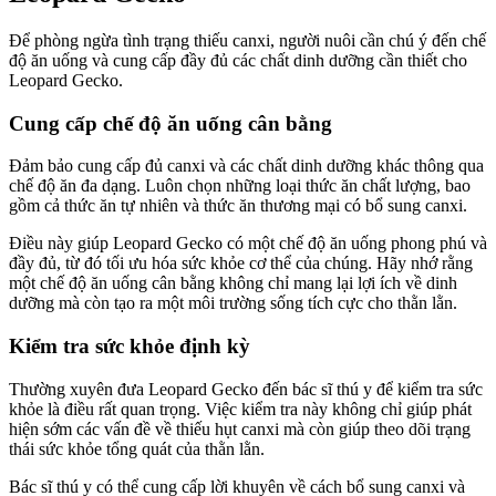
Để phòng ngừa tình trạng thiếu canxi, người nuôi cần chú ý đến chế
độ ăn uống và cung cấp đầy đủ các chất dinh dưỡng cần thiết cho
Leopard Gecko.
Cung cấp chế độ ăn uống cân bằng
Đảm bảo cung cấp đủ canxi và các chất dinh dưỡng khác thông qua
chế độ ăn đa dạng. Luôn chọn những loại thức ăn chất lượng, bao
gồm cả thức ăn tự nhiên và thức ăn thương mại có bổ sung canxi.
Điều này giúp Leopard Gecko có một chế độ ăn uống phong phú và
đầy đủ, từ đó tối ưu hóa sức khỏe cơ thể của chúng. Hãy nhớ rằng
một chế độ ăn uống cân bằng không chỉ mang lại lợi ích về dinh
dưỡng mà còn tạo ra một môi trường sống tích cực cho thằn lằn.
Kiểm tra sức khỏe định kỳ
Thường xuyên đưa Leopard Gecko đến bác sĩ thú y để kiểm tra sức
khỏe là điều rất quan trọng. Việc kiểm tra này không chỉ giúp phát
hiện sớm các vấn đề về thiếu hụt canxi mà còn giúp theo dõi trạng
thái sức khỏe tổng quát của thằn lằn.
Bác sĩ thú y có thể cung cấp lời khuyên về cách bổ sung canxi và