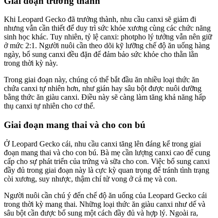
Giai đoạn trưởng thành
Khi Leopard Gecko đã trưởng thành, nhu cầu canxi sẽ giảm đi
nhưng vẫn cần thiết để duy trì sức khỏe xương cùng các chức năng
sinh học khác. Tuy nhiên, tỷ lệ canxi: photpho lý tưởng vẫn nên giữ
ở mức 2:1. Người nuôi cần theo dõi kỹ lưỡng chế độ ăn uống hàng
ngày, bổ sung canxi đều đặn để đảm bảo sức khỏe cho thằn lằn
trong thời kỳ này.
Trong giai đoạn này, chúng có thể bắt đầu ăn nhiều loại thức ăn
chứa canxi tự nhiên hơn, như gián hay sâu bột được nuôi dưỡng
bằng thức ăn giàu canxi. Điều này sẽ càng làm tăng khả năng hấp
thụ canxi tự nhiên cho cơ thể.
Giai đoạn mang thai và cho con bú
Ở Leopard Gecko cái, nhu cầu canxi tăng lên đáng kể trong giai
đoạn mang thai và cho con bú. Bà mẹ cần lượng canxi cao để cung
cấp cho sự phát triển của trứng và sữa cho con. Việc bổ sung canxi
đầy đủ trong giai đoạn này là cực kỳ quan trọng để tránh tình trạng
còi xương, suy nhược, thậm chí tử vong ở cả mẹ và con.
Người nuôi cần chú ý đến chế độ ăn uống của Leopard Gecko cái
trong thời kỳ mang thai. Những loại thức ăn giàu canxi như dế và
sâu bột cần được bổ sung một cách đầy đủ và hợp lý. Ngoài ra,