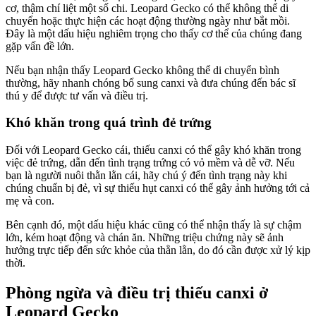
cơ, thậm chí liệt một số chi. Leopard Gecko có thể không thể di
chuyển hoặc thực hiện các hoạt động thường ngày như bắt mồi.
Đây là một dấu hiệu nghiêm trọng cho thấy cơ thể của chúng đang
gặp vấn đề lớn.
Nếu bạn nhận thấy Leopard Gecko không thể di chuyển bình
thường, hãy nhanh chóng bổ sung canxi và đưa chúng đến bác sĩ
thú y để được tư vấn và điều trị.
Khó khăn trong quá trình đẻ trứng
Đối với Leopard Gecko cái, thiếu canxi có thể gây khó khăn trong
việc đẻ trứng, dẫn đến tình trạng trứng có vỏ mềm và dễ vỡ. Nếu
bạn là người nuôi thằn lằn cái, hãy chú ý đến tình trạng này khi
chúng chuẩn bị đẻ, vì sự thiếu hụt canxi có thể gây ảnh hưởng tới cả
mẹ và con.
Bên cạnh đó, một dấu hiệu khác cũng có thể nhận thấy là sự chậm
lớn, kém hoạt động và chán ăn. Những triệu chứng này sẽ ảnh
hưởng trực tiếp đến sức khỏe của thằn lằn, do đó cần được xử lý kịp
thời.
Phòng ngừa và điều trị thiếu canxi ở
Leopard Gecko