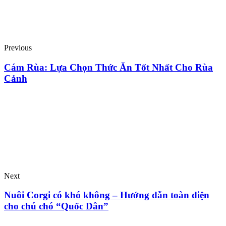
Previous
Cám Rùa: Lựa Chọn Thức Ăn Tốt Nhất Cho Rùa
Cảnh
Next
Nuôi Corgi có khó không – Hướng dẫn toàn diện
cho chú chó “Quốc Dân”