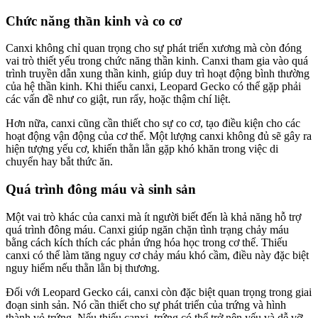
Chức năng thần kinh và co cơ
Canxi không chỉ quan trọng cho sự phát triển xương mà còn đóng
vai trò thiết yếu trong chức năng thần kinh. Canxi tham gia vào quá
trình truyền dẫn xung thần kinh, giúp duy trì hoạt động bình thường
của hệ thần kinh. Khi thiếu canxi, Leopard Gecko có thể gặp phải
các vấn đề như co giật, run rẩy, hoặc thậm chí liệt.
Hơn nữa, canxi cũng cần thiết cho sự co cơ, tạo điều kiện cho các
hoạt động vận động của cơ thể. Một lượng canxi không đủ sẽ gây ra
hiện tượng yếu cơ, khiến thằn lằn gặp khó khăn trong việc di
chuyển hay bắt thức ăn.
Quá trình đông máu và sinh sản
Một vai trò khác của canxi mà ít người biết đến là khả năng hỗ trợ
quá trình đông máu. Canxi giúp ngăn chặn tình trạng chảy máu
bằng cách kích thích các phản ứng hóa học trong cơ thể. Thiếu
canxi có thể làm tăng nguy cơ chảy máu khó cầm, điều này đặc biệt
nguy hiểm nếu thằn lằn bị thương.
Đối với Leopard Gecko cái, canxi còn đặc biệt quan trọng trong giai
đoạn sinh sản. Nó cần thiết cho sự phát triển của trứng và hình
thành vỏ trứng. Nếu thiếu canxi, trứng có thể trở nên yếu và dễ vỡ,