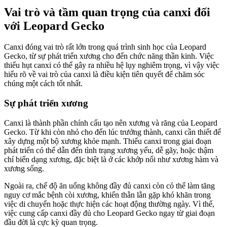
Vai trò và tầm quan trọng của canxi đối
với Leopard Gecko
Canxi đóng vai trò rất lớn trong quá trình sinh học của Leopard
Gecko, từ sự phát triển xương cho đến chức năng thần kinh. Việc
thiếu hụt canxi có thể gây ra nhiều hệ lụy nghiêm trọng, vì vậy việc
hiểu rõ về vai trò của canxi là điều kiện tiên quyết để chăm sóc
chúng một cách tốt nhất.
Sự phát triển xương
Canxi là thành phần chính cấu tạo nên xương và răng của Leopard
Gecko. Từ khi còn nhỏ cho đến lúc trưởng thành, canxi cần thiết để
xây dựng một bộ xương khỏe mạnh. Thiếu canxi trong giai đoạn
phát triển có thể dẫn đến tình trạng xương yếu, dễ gãy, hoặc thậm
chí biến dạng xương, đặc biệt là ở các khớp nối như xương hàm và
xương sống.
Ngoài ra, chế độ ăn uống không đầy đủ canxi còn có thể làm tăng
nguy cơ mắc bệnh còi xương, khiến thằn lằn gặp khó khăn trong
việc di chuyển hoặc thực hiện các hoạt động thường ngày. Vì thế,
việc cung cấp canxi đầy đủ cho Leopard Gecko ngay từ giai đoạn
đầu đời là cực kỳ quan trọng.