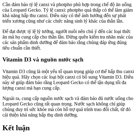
Cần đảm bảo tỷ lệ canxi và photpho phù hợp trong chế độ ăn uống
của Leopard Gecko. Tỷ lệ canxi: photpho quá thấp có thể làm giảm
khả năng hấp thu canxi. Điều này có thể ảnh hưởng đến sự phát
triển xương cũng như các chức năng sinh lý khác của thằn lằn.
Để đạt được tỷ lệ lý tưởng, người nuôi nên chú ý đến các loại thức
ăn mà họ cung cấp cho thằn lằn. Đừng quên kiểm tra nhãn mác của
các sản phẩm dinh dưỡng để đảm bảo rằng chúng đáp ứng đúng
tiêu chuẩn cần thiết.
Vitamin D3 và nguồn nước sạch
Vitamin D3 cũng là một yếu tố quan trọng giúp cơ thể hấp thu canxi
hiệu quả. Hãy chọn các loại bột canxi có bổ sung Vitamin D3. Điều
này sẽ giúp đảm bảo rằng Leopard Gecko có thể tận dụng tối đa
lượng canxi mà bạn cung cấp.
Ngoài ra, cung cấp nguồn nước sạch và đảm bảo đủ nước uống cho
Leopard Gecko cũng rất quan trọng. Nước sạch không chỉ giúp
chúng duy trì sức khỏe mà còn hỗ trợ quá trình trao đổi chất, từ đó
cải thiện khả năng hấp thụ dinh dưỡng.
Kết luận