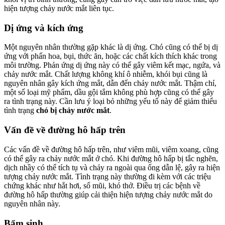
hiện tượng chảy nước mắt liên tục.
Dị ứng và kích ứng
Một nguyên nhân thường gặp khác là dị ứng. Chó cũng có thể bị dị
ứng với phấn hoa, bụi, thức ăn, hoặc các chất kích thích khác trong
môi trường. Phản ứng dị ứng này có thể gây viêm kết mạc, ngứa, và
chảy nước mắt. Chất lượng không khí ô nhiễm, khói bụi cũng là
nguyên nhân gây kích ứng mắt, dẫn đến chảy nước mắt. Thậm chí,
một số loại mỹ phẩm, dầu gội tắm không phù hợp cũng có thể gây
ra tình trạng này. Cần lưu ý loại bỏ những yếu tố này để giảm thiểu
tình trạng
chó bị chảy nước mắt
.
Vấn đề về đường hô hấp trên
Các vấn đề về đường hô hấp trên, như viêm mũi, viêm xoang, cũng
có thể gây ra chảy nước mắt ở chó. Khi đường hô hấp bị tắc nghẽn,
dịch nhầy có thể tích tụ và chảy ra ngoài qua ống dẫn lệ, gây ra hiện
tượng chảy nước mắt. Tình trạng này thường đi kèm với các triệu
chứng khác như hắt hơi, sổ mũi, khó thở. Điều trị các bệnh về
đường hô hấp thường giúp cải thiện hiện tượng chảy nước mắt do
nguyên nhân này.
Bẩm sinh