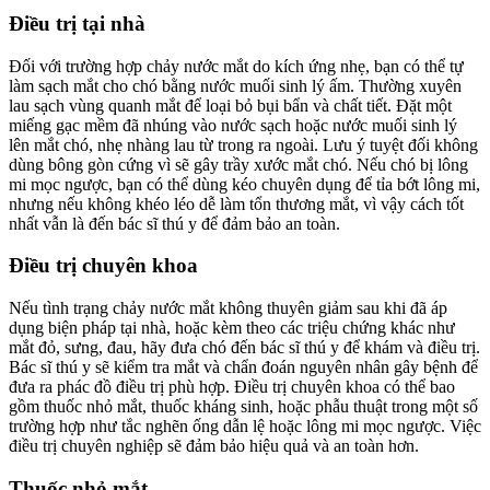
Điều trị tại nhà
Đối với trường hợp chảy nước mắt do kích ứng nhẹ, bạn có thể tự
làm sạch mắt cho chó bằng nước muối sinh lý ấm. Thường xuyên
lau sạch vùng quanh mắt để loại bỏ bụi bẩn và chất tiết. Đặt một
miếng gạc mềm đã nhúng vào nước sạch hoặc nước muối sinh lý
lên mắt chó, nhẹ nhàng lau từ trong ra ngoài. Lưu ý tuyệt đối không
dùng bông gòn cứng vì sẽ gây trầy xước mắt chó. Nếu chó bị lông
mi mọc ngược, bạn có thể dùng kéo chuyên dụng để tỉa bớt lông mi,
nhưng nếu không khéo léo dễ làm tổn thương mắt, vì vậy cách tốt
nhất vẫn là đến bác sĩ thú y để đảm bảo an toàn.
Điều trị chuyên khoa
Nếu tình trạng chảy nước mắt không thuyên giảm sau khi đã áp
dụng biện pháp tại nhà, hoặc kèm theo các triệu chứng khác như
mắt đỏ, sưng, đau, hãy đưa chó đến bác sĩ thú y để khám và điều trị.
Bác sĩ thú y sẽ kiểm tra mắt và chẩn đoán nguyên nhân gây bệnh để
đưa ra phác đồ điều trị phù hợp. Điều trị chuyên khoa có thể bao
gồm thuốc nhỏ mắt, thuốc kháng sinh, hoặc phẫu thuật trong một số
trường hợp như tắc nghẽn ống dẫn lệ hoặc lông mi mọc ngược. Việc
điều trị chuyên nghiệp sẽ đảm bảo hiệu quả và an toàn hơn.
Thuốc nhỏ mắt