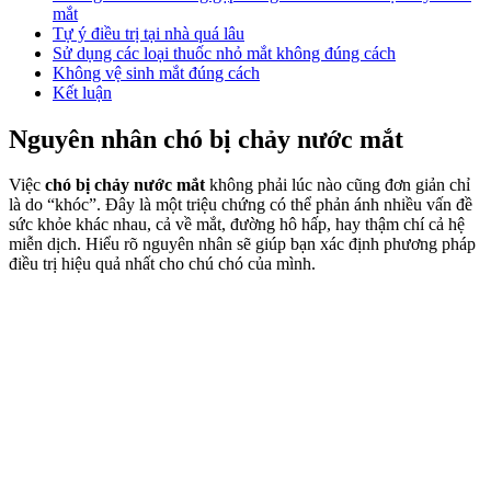
mắt
Tự ý điều trị tại nhà quá lâu
Sử dụng các loại thuốc nhỏ mắt không đúng cách
Không vệ sinh mắt đúng cách
Kết luận
Nguyên nhân chó bị chảy nước mắt
Việc
chó bị chảy nước mắt
không phải lúc nào cũng đơn giản chỉ
là do “khóc”. Đây là một triệu chứng có thể phản ánh nhiều vấn đề
sức khỏe khác nhau, cả về mắt, đường hô hấp, hay thậm chí cả hệ
miễn dịch. Hiểu rõ nguyên nhân sẽ giúp bạn xác định phương pháp
điều trị hiệu quả nhất cho chú chó của mình.