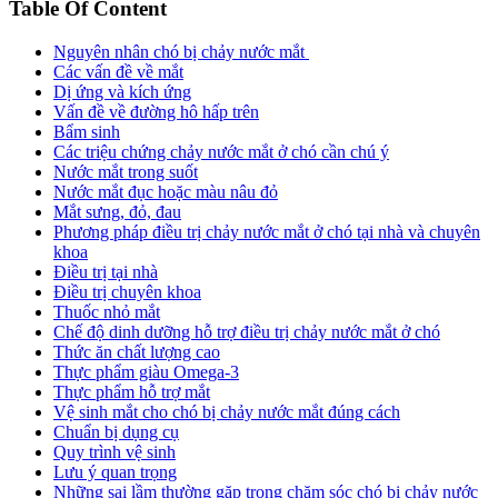
Table Of Content
Nguyên nhân chó bị chảy nước mắt
Các vấn đề về mắt
Dị ứng và kích ứng
Vấn đề về đường hô hấp trên
Bẩm sinh
Các triệu chứng chảy nước mắt ở chó cần chú ý
Nước mắt trong suốt
Nước mắt đục hoặc màu nâu đỏ
Mắt sưng, đỏ, đau
Phương pháp điều trị chảy nước mắt ở chó tại nhà và chuyên
khoa
Điều trị tại nhà
Điều trị chuyên khoa
Thuốc nhỏ mắt
Chế độ dinh dưỡng hỗ trợ điều trị chảy nước mắt ở chó
Thức ăn chất lượng cao
Thực phẩm giàu Omega-3
Thực phẩm hỗ trợ mắt
Vệ sinh mắt cho chó bị chảy nước mắt đúng cách
Chuẩn bị dụng cụ
Quy trình vệ sinh
Lưu ý quan trọng
Những sai lầm thường gặp trong chăm sóc chó bị chảy nước