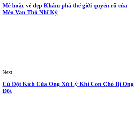
Mê hoặc vẻ đẹp Khám phá thế giới quyến rũ của
Mèo Van Thổ Nhĩ Kỳ
Next
Cú Đột Kích Của Ong Xử Lý Khi Con Chó Bị Ong
Đốt