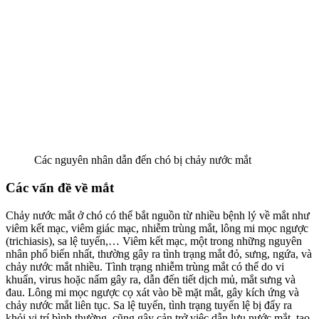
Các nguyên nhân dẫn đến chó bị chảy nước mắt
Các vấn đề về mắt
Chảy nước mắt ở chó có thể bắt nguồn từ nhiều bệnh lý về mắt như
viêm kết mạc, viêm giác mạc, nhiễm trùng mắt, lông mi mọc ngược
(trichiasis), sa lệ tuyến,… Viêm kết mạc, một trong những nguyên
nhân phổ biến nhất, thường gây ra tình trạng mắt đỏ, sưng, ngứa, và
chảy nước mắt nhiều. Tình trạng nhiễm trùng mắt có thể do vi
khuẩn, virus hoặc nấm gây ra, dẫn đến tiết dịch mủ, mắt sưng và
đau. Lông mi mọc ngược cọ xát vào bề mặt mắt, gây kích ứng và
chảy nước mắt liên tục. Sa lệ tuyến, tình trạng tuyến lệ bị đẩy ra
khỏi vị trí bình thường, cũng gây cản trở việc dẫn lưu nước mắt, tạo