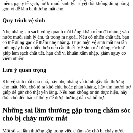
mềm, gạc y tế sạch, nước muối sinh lý. Tuyệt đối không dùng bông
gòn vì dễ làm bị thương mắt chó.
Quy trình vệ sinh
Nhẹ nhàng lau sạch vùng quanh mắt bằng khăn mềm đã nhúng vào
nước muối sinh lý ấm, từ trong ra ngoài. Nếu có nhiều chất tiết, bạn
có thể dùng gạc để thấm nhẹ nhàng. Thực hiện vệ sinh mắt hai lần
một ngày hoặc nhiều hơn nếu cần thiết. Vệ sinh mắt đúng cách sẽ
giúp làm sạch chất tiết, hạn chế vi khuẩn xâm nhập, giảm nguy cơ
viêm nhiễm.
Lưu ý quan trọng
Khi vệ sinh mắt cho chó, hãy nhẹ nhàng và tránh gây tổn thương
cho mắt. Nếu chó tỏ ra khó chịu hoặc phản kháng, hãy tìm người trợ
giúp để giữ chó thật yên lặng. Nếu bạn không tự tin thực hiện, hãy
đưa chó đến bác sĩ thú y để được hướng dẫn và hỗ trợ.
Những sai lầm thường gặp trong chăm sóc
chó bị chảy nước mắt
Một số sai lầm thường gặp trong việc chăm sóc chó bị chảy nước