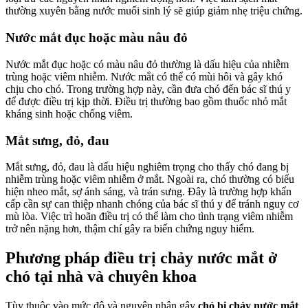
thường xuyên bằng nước muối sinh lý sẽ giúp giảm nhẹ triệu chứng.
Nước mắt đục hoặc màu nâu đỏ
Nước mắt đục hoặc có màu nâu đỏ thường là dấu hiệu của nhiễm
trùng hoặc viêm nhiễm. Nước mắt có thể có mùi hôi và gây khó
chịu cho chó. Trong trường hợp này, cần đưa chó đến bác sĩ thú y
để được điều trị kịp thời. Điều trị thường bao gồm thuốc nhỏ mắt
kháng sinh hoặc chống viêm.
Mắt sưng, đỏ, đau
Mắt sưng, đỏ, đau là dấu hiệu nghiêm trọng cho thấy chó đang bị
nhiễm trùng hoặc viêm nhiễm ở mắt. Ngoài ra, chó thường có biểu
hiện nheo mắt, sợ ánh sáng, và trán sưng. Đây là trường hợp khẩn
cấp cần sự can thiệp nhanh chóng của bác sĩ thú y để tránh nguy cơ
mù lòa. Việc trì hoãn điều trị có thể làm cho tình trạng viêm nhiễm
trở nên nặng hơn, thậm chí gây ra biến chứng nguy hiểm.
Phương pháp điều trị chảy nước mắt ở
chó tại nhà và chuyên khoa
Tùy thuộc vào mức độ và nguyên nhân gây
chó bị chảy nước mắt
,