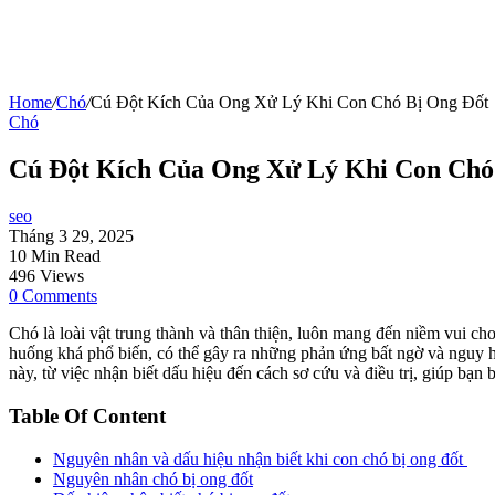
Home
/
Chó
/
Cú Đột Kích Của Ong Xử Lý Khi Con Chó Bị Ong Đốt
Chó
Cú Đột Kích Của Ong Xử Lý Khi Con Chó
seo
Tháng 3 29, 2025
10 Min Read
496 Views
0 Comments
Chó là loài vật trung thành và thân thiện, luôn mang đến niềm vui ch
huống khá phổ biến, có thể gây ra những phản ứng bất ngờ và nguy hi
này, từ việc nhận biết dấu hiệu đến cách sơ cứu và điều trị, giúp bạ
Table Of Content
Nguyên nhân và dấu hiệu nhận biết khi con chó bị ong đốt
Nguyên nhân chó bị ong đốt