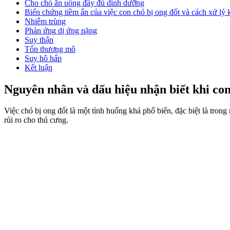
Cho chó ăn uống đầy đủ dinh dưỡng
Biến chứng tiềm ẩn của việc con chó bị ong đốt và cách xử lý k
Nhiễm trùng
Phản ứng dị ứng nặng
Suy thận
Tổn thương mô
Suy hô hấp
Kết luận
Nguyên nhân và dấu hiệu nhận biết khi con
Việc chó bị ong đốt là một tình huống khá phổ biến, đặc biệt là tron
rủi ro cho thú cưng.