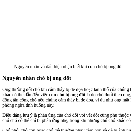
Nguyên nhân và dấu hiệu nhận biết khi con chó bị ong đốt
Nguyên nhân chó bị ong đốt
Ong thường đốt chó khi cảm thấy bị đe dọa hoặc lãnh thổ của chúng b
khác có thể dẫn đến việc
con chó bị ong đốt
là do chó đuổi theo ong,
động tấn công chó nếu chúng cảm thấy bị đe dọa, ví dụ như ong mật kh
phòng ngừa tình huống này.
Điều đáng lưu ý là phản ứng của chó đối với vết đốt cũng phụ thuộc và
chú chó có thể chỉ bị phản ứng nhẹ, trong khi những chú chó khác c
Chó nhỏ, chó con hoặc chó già thường nhạy cảm hơn và dễ bị ảnh hưở