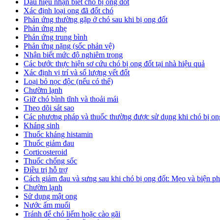
Dấu hiệu nhận biết chó bị ong đốt
Xác định loại ong đã đốt chó
Phản ứng thường gặp ở chó sau khi bị ong đốt
Phản ứng nhẹ
Phản ứng trung bình
Phản ứng nặng (sốc phản vệ)
Nhận biết mức độ nghiêm trọng
Các bước thực hiện sơ cứu chó bị ong đốt tại nhà hiệu quả
Xác định vị trí và số lượng vết đốt
Loại bỏ nọc độc (nếu có thể)
Chườm lạnh
Giữ chó bình tĩnh và thoải mái
Theo dõi sát sao
Các phương pháp và thuốc thường được sử dụng khi chó bị on
Kháng sinh
Thuốc kháng histamin
Thuốc giảm đau
Corticosteroid
Thuốc chống sốc
Điều trị hỗ trợ
Cách giảm đau và sưng sau khi chó bị ong đốt: Mẹo và biện p
Chườm lạnh
Sử dụng mật ong
Nước ấm muối
Tránh để chó liếm hoặc cào gãi