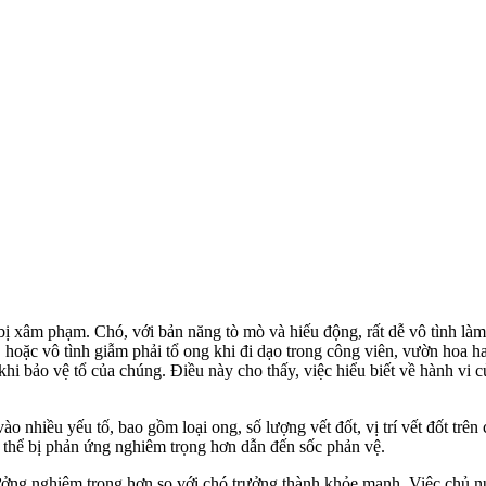
ị xâm phạm. Chó, với bản năng tò mò và hiếu động, rất dễ vô tình làm
 hoặc vô tình giẫm phải tổ ong khi đi dạo trong công viên, vườn hoa h
i bảo vệ tổ của chúng. Điều này cho thấy, việc hiểu biết về hành vi củ
o nhiều yếu tố, bao gồm loại ong, số lượng vết đốt, vị trí vết đốt trê
ó thể bị phản ứng nghiêm trọng hơn dẫn đến sốc phản vệ.
ng nghiêm trọng hơn so với chó trưởng thành khỏe mạnh. Việc chủ nuôi