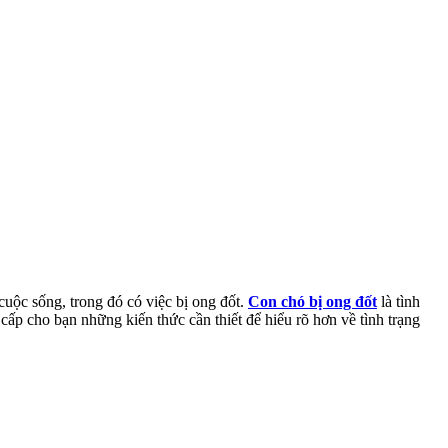
cuộc sống, trong đó có việc bị ong đốt.
Con chó bị ong đốt
là tình
ấp cho bạn những kiến thức cần thiết để hiểu rõ hơn về tình trạng