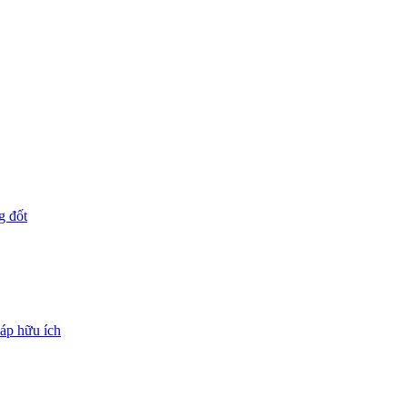
g đốt
háp hữu ích