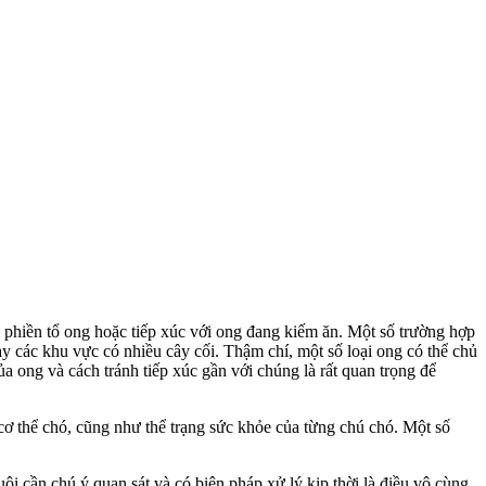
 phiền tổ ong hoặc tiếp xúc với ong đang kiếm ăn. Một số trường hợp
ay các khu vực có nhiều cây cối. Thậm chí, một số loại ong có thể chủ
a ong và cách tránh tiếp xúc gần với chúng là rất quan trọng để
n cơ thể chó, cũng như thể trạng sức khỏe của từng chú chó. Một số
 cần chú ý quan sát và có biện pháp xử lý kịp thời là điều vô cùng