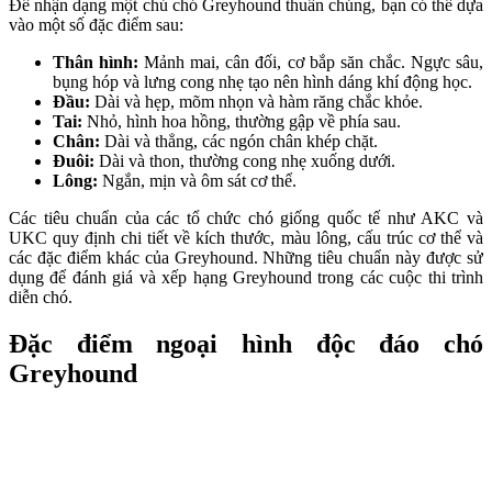
Để nhận dạng một chú chó Greyhound thuần chủng, bạn có thể dựa
vào một số đặc điểm sau:
Thân hình:
Mảnh mai, cân đối, cơ bắp săn chắc. Ngực sâu,
bụng hóp và lưng cong nhẹ tạo nên hình dáng khí động học.
Đầu:
Dài và hẹp, mõm nhọn và hàm răng chắc khỏe.
Tai:
Nhỏ, hình hoa hồng, thường gập về phía sau.
Chân:
Dài và thẳng, các ngón chân khép chặt.
Đuôi:
Dài và thon, thường cong nhẹ xuống dưới.
Lông:
Ngắn, mịn và ôm sát cơ thể.
Các tiêu chuẩn của các tổ chức chó giống quốc tế như AKC và
UKC quy định chi tiết về kích thước, màu lông, cấu trúc cơ thể và
các đặc điểm khác của Greyhound. Những tiêu chuẩn này được sử
dụng để đánh giá và xếp hạng Greyhound trong các cuộc thi trình
diễn chó.
Đặc điểm ngoại hình độc đáo chó
Greyhound