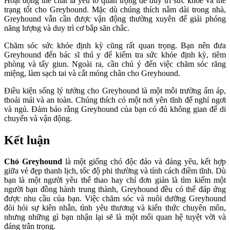
Hoạt động thể chất là yếu tố quan trọng để duy trì sức khỏe và thể
trạng tốt cho Greyhound. Mặc dù chúng thích nằm dài trong nhà,
Greyhound vẫn cần được vận động thường xuyên để giải phóng
năng lượng và duy trì cơ bắp săn chắc.
Chăm sóc sức khỏe định kỳ cũng rất quan trọng. Bạn nên đưa
Greyhound đến bác sĩ thú y để kiểm tra sức khỏe định kỳ, tiêm
phòng và tẩy giun. Ngoài ra, cần chú ý đến việc chăm sóc răng
miệng, làm sạch tai và cắt móng chân cho Greyhound.
Điều kiện sống lý tưởng cho Greyhound là một môi trường ấm áp,
thoải mái và an toàn. Chúng thích có một nơi yên tĩnh để nghỉ ngơi
và ngủ. Đảm bảo rằng Greyhound của bạn có đủ không gian để di
chuyển và vận động.
Kết luận
Chó Greyhound
là một giống chó độc đáo và đáng yêu, kết hợp
giữa vẻ đẹp thanh lịch, tốc độ phi thường và tính cách điềm tĩnh. Dù
bạn là một người yêu thể thao hay chỉ đơn giản là tìm kiếm một
người bạn đồng hành trung thành, Greyhound đều có thể đáp ứng
được nhu cầu của bạn. Việc chăm sóc và nuôi dưỡng Greyhound
đòi hỏi sự kiên nhẫn, tình yêu thương và kiến thức chuyên môn,
nhưng những gì bạn nhận lại sẽ là một mối quan hệ tuyệt vời và
đáng trân trọng.