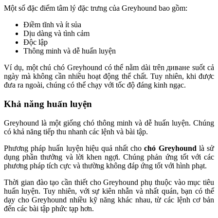
Một số đặc điểm tâm lý đặc trưng của Greyhound bao gồm:
Điềm tĩnh và ít sủa
Dịu dàng và tình cảm
Độc lập
Thông minh và dễ huấn luyện
Ví dụ, một chú chó Greyhound có thể nằm dài trên диване suốt cả
ngày mà không cần nhiều hoạt động thể chất. Tuy nhiên, khi được
đưa ra ngoài, chúng có thể chạy với tốc độ đáng kinh ngạc.
Khả năng huấn luyện
Greyhound là một giống chó thông minh và dễ huấn luyện. Chúng
có khả năng tiếp thu nhanh các lệnh và bài tập.
Phương pháp huấn luyện hiệu quả nhất cho
chó Greyhound
là sử
dụng phần thưởng và lời khen ngợi. Chúng phản ứng tốt với các
phương pháp tích cực và thường không đáp ứng tốt với hình phạt.
Thời gian đào tạo cần thiết cho Greyhound phụ thuộc vào mục tiêu
huấn luyện. Tuy nhiên, với sự kiên nhẫn và nhất quán, bạn có thể
dạy cho Greyhound nhiều kỹ năng khác nhau, từ các lệnh cơ bản
đến các bài tập phức tạp hơn.