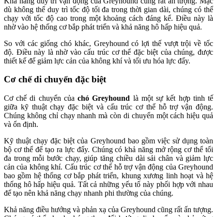
Khả năng duy trì vận động của Greyhound cũng rất ấn tượng. Mặc
dù không thể duy trì tốc độ tối đa trong thời gian dài, chúng có thể
chạy với tốc độ cao trong một khoảng cách đáng kể. Điều này là
nhờ vào hệ thống cơ bắp phát triển và khả năng hô hấp hiệu quả.
So với các giống chó khác, Greyhound có lợi thế vượt trội về tốc
độ. Điều này là nhờ vào cấu trúc cơ thể đặc biệt của chúng, được
thiết kế để giảm lực cản của không khí và tối ưu hóa lực đẩy.
Cơ chế di chuyển đặc biệt
Cơ chế di chuyển của
chó Greyhound
là một sự kết hợp tinh tế
giữa kỹ thuật chạy đặc biệt và cấu trúc cơ thể hỗ trợ vận động.
Chúng không chỉ chạy nhanh mà còn di chuyển một cách hiệu quả
và ổn định.
Kỹ thuật chạy đặc biệt của Greyhound bao gồm việc sử dụng toàn
bộ cơ thể để tạo ra lực đẩy. Chúng có khả năng mở rộng cơ thể tối
đa trong mỗi bước chạy, giúp tăng chiều dài sải chân và giảm lực
cản của không khí. Cấu trúc cơ thể hỗ trợ vận động của Greyhound
bao gồm hệ thống cơ bắp phát triển, khung xương linh hoạt và hệ
thống hô hấp hiệu quả. Tất cả những yếu tố này phối hợp với nhau
để tạo nên khả năng chạy nhanh phi thường của chúng.
Khả năng điều hướng và phản xạ của Greyhound cũng rất ấn tượng.