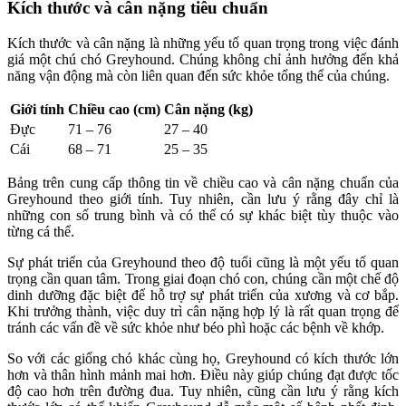
Kích thước và cân nặng tiêu chuẩn
Kích thước và cân nặng là những yếu tố quan trọng trong việc đánh
giá một chú chó Greyhound. Chúng không chỉ ảnh hưởng đến khả
năng vận động mà còn liên quan đến sức khỏe tổng thể của chúng.
Giới tính
Chiều cao (cm)
Cân nặng (kg)
Đực
71 – 76
27 – 40
Cái
68 – 71
25 – 35
Bảng trên cung cấp thông tin về chiều cao và cân nặng chuẩn của
Greyhound theo giới tính. Tuy nhiên, cần lưu ý rằng đây chỉ là
những con số trung bình và có thể có sự khác biệt tùy thuộc vào
từng cá thể.
Sự phát triển của Greyhound theo độ tuổi cũng là một yếu tố quan
trọng cần quan tâm. Trong giai đoạn chó con, chúng cần một chế độ
dinh dưỡng đặc biệt để hỗ trợ sự phát triển của xương và cơ bắp.
Khi trưởng thành, việc duy trì cân nặng hợp lý là rất quan trọng để
tránh các vấn đề về sức khỏe như béo phì hoặc các bệnh về khớp.
So với các giống chó khác cùng họ, Greyhound có kích thước lớn
hơn và thân hình mảnh mai hơn. Điều này giúp chúng đạt được tốc
độ cao hơn trên đường đua. Tuy nhiên, cũng cần lưu ý rằng kích