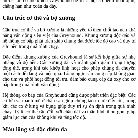
thước lớn có thể khiến Greyhound dễ mắc một số bệnh nhất định,
chẳng hạn như xoắn dạ dày.
Cấu trúc cơ thể và bộ xương
Cấu trúc cơ thể và bộ xương là những yếu tố then chốt tạo nên khả
năng vận động siêu việt của Greyhound. Khung xương độc đáo và
hệ thống cơ bắp phát triển giúp chúng đạt được tốc độ cao và duy trì
sức bền trong quá trình chạy.
Đặc điểm khung xương của Greyhound là sự kết hợp giữa sự nhẹ
nhàng và độ bền. Các xương dài và mảnh giúp giảm trọng lượng
tổng thể, trong khi các khớp linh hoạt cho phép chúng di chuyển
một cách dễ dàng và hiệu quả. Lồng ngực sâu cung cấp không gian
cho tim và phổi hoạt động tối ưu, đảm bảo cung cấp đủ oxy cho cơ
bắp trong quá trình vận động.
Hệ thống cơ bắp của Greyhound cũng được phát triển đặc biệt. Các
cơ lớn và mạnh mẽ ở chân sau giúp chúng tạo ra lực đẩy lớn, trong
khi các cơ ở lưng và bụng giúp duy trì sự ổn định trong quá trình
chạy. Tỷ lệ cơ thể cân đối, với chân dài và thân hình thon gọn, giúp
giảm lực cản của không khí và tăng tốc độ.
Màu lông và đặc điểm da