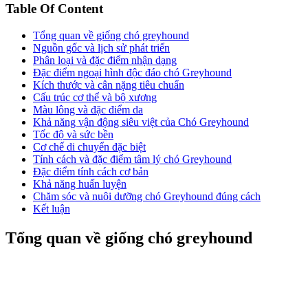
Table Of Content
Tổng quan về giống chó greyhound
Nguồn gốc và lịch sử phát triển
Phân loại và đặc điểm nhận dạng
Đặc điểm ngoại hình độc đáo chó Greyhound
Kích thước và cân nặng tiêu chuẩn
Cấu trúc cơ thể và bộ xương
Màu lông và đặc điểm da
Khả năng vận động siêu việt của Chó Greyhound
Tốc độ và sức bền
Cơ chế di chuyển đặc biệt
Tính cách và đặc điểm tâm lý chó Greyhound
Đặc điểm tính cách cơ bản
Khả năng huấn luyện
Chăm sóc và nuôi dưỡng chó Greyhound đúng cách
Kết luận
Tổng quan về giống chó greyhound