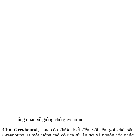
Tổng quan về giống chó greyhound
Chó Greyhound
, hay còn được biết đến với tên gọi chó săn
Greyhound, là một giống chó có lịch sử lâu đời và nguồn gốc phức