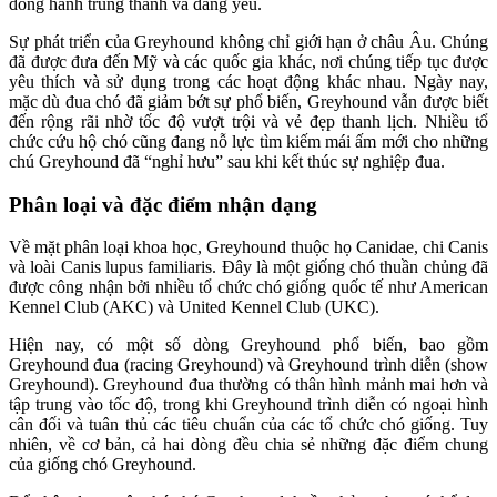
đồng hành trung thành và đáng yêu.
Sự phát triển của Greyhound không chỉ giới hạn ở châu Âu. Chúng
đã được đưa đến Mỹ và các quốc gia khác, nơi chúng tiếp tục được
yêu thích và sử dụng trong các hoạt động khác nhau. Ngày nay,
mặc dù đua chó đã giảm bớt sự phổ biến, Greyhound vẫn được biết
đến rộng rãi nhờ tốc độ vượt trội và vẻ đẹp thanh lịch. Nhiều tổ
chức cứu hộ chó cũng đang nỗ lực tìm kiếm mái ấm mới cho những
chú Greyhound đã “nghỉ hưu” sau khi kết thúc sự nghiệp đua.
Phân loại và đặc điểm nhận dạng
Về mặt phân loại khoa học, Greyhound thuộc họ Canidae, chi Canis
và loài Canis lupus familiaris. Đây là một giống chó thuần chủng đã
được công nhận bởi nhiều tổ chức chó giống quốc tế như American
Kennel Club (AKC) và United Kennel Club (UKC).
Hiện nay, có một số dòng Greyhound phổ biến, bao gồm
Greyhound đua (racing Greyhound) và Greyhound trình diễn (show
Greyhound). Greyhound đua thường có thân hình mảnh mai hơn và
tập trung vào tốc độ, trong khi Greyhound trình diễn có ngoại hình
cân đối và tuân thủ các tiêu chuẩn của các tổ chức chó giống. Tuy
nhiên, về cơ bản, cả hai dòng đều chia sẻ những đặc điểm chung
của giống chó Greyhound.