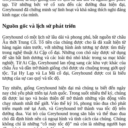
tạp. Từ những bức vẽ cổ xưa đến các đường đua hiện đại,
Greyhound đã chứng minh sự linh hoạt và khả năng thích nghi đáng
kinh ngạc của mình.
Nguồn gốc và lịch sử phát triển
Greyhound có một lịch sử lâu dài và phong phú, bắt nguồn từ châu
Âu thời Trung Cổ. Tổ tiên của chúng được cho là đã xuất hiện từ
hàng ngàn năm trước, với những hình ảnh tương tự được tìm thấy
trong nghệ thuật Ai Cập cổ đại. Những con chó này được sử dụng
để săn bắt linh dương và các loài thú nhỏ khác trong sa mạc khắc
nghiệt. Từ Ai Cập, Greyhound lan rộng sang các khu vực khác của
châu Âu và dần trở thành giống chó được ưa chuộng trong giới quý
tộc. Tại Hy Lạp và La Mã cổ đại, Greyhound được coi là biểu
tượng của sự cao quý và tốc độ.
Tuy nhiên, giống Greyhound hiện đại mà chúng ta biết đến ngày
nay chủ yếu phát triển tại Anh quốc. Trong suốt nhiều thế kỷ, chúng
đã được lai tạo và hoàn thiện để trở thành những vận động viên
chạy nhanh nhất thế giới. Vào thế kỷ 16, phong trào đua chó phát
triển mạnh mẽ tại Anh, và Greyhound trở thành vua tốc độ trên
đường đua. Vai trò của Greyhound trong săn bắn và thể thao đua
chó đã định hình nên cả ngoại hình và tính cách của chúng. Chúng
không chỉ là những “cỗ máy tốc độ” mà còn là những người bạn