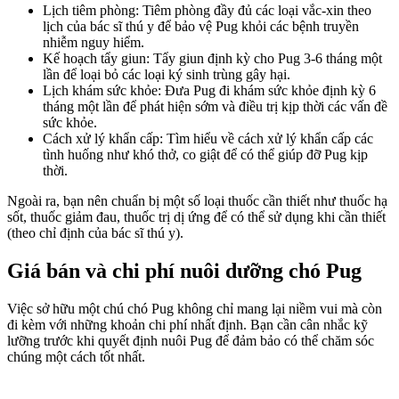
Lịch tiêm phòng: Tiêm phòng đầy đủ các loại vắc-xin theo
lịch của bác sĩ thú y để bảo vệ Pug khỏi các bệnh truyền
nhiễm nguy hiểm.
Kế hoạch tẩy giun: Tẩy giun định kỳ cho Pug 3-6 tháng một
lần để loại bỏ các loại ký sinh trùng gây hại.
Lịch khám sức khỏe: Đưa Pug đi khám sức khỏe định kỳ 6
tháng một lần để phát hiện sớm và điều trị kịp thời các vấn đề
sức khỏe.
Cách xử lý khẩn cấp: Tìm hiểu về cách xử lý khẩn cấp các
tình huống như khó thở, co giật để có thể giúp đỡ Pug kịp
thời.
Ngoài ra, bạn nên chuẩn bị một số loại thuốc cần thiết như thuốc hạ
sốt, thuốc giảm đau, thuốc trị dị ứng để có thể sử dụng khi cần thiết
(theo chỉ định của bác sĩ thú y).
Giá bán và chi phí nuôi dưỡng chó Pug
Việc sở hữu một chú chó Pug không chỉ mang lại niềm vui mà còn
đi kèm với những khoản chi phí nhất định. Bạn cần cân nhắc kỹ
lưỡng trước khi quyết định nuôi Pug để đảm bảo có thể chăm sóc
chúng một cách tốt nhất.