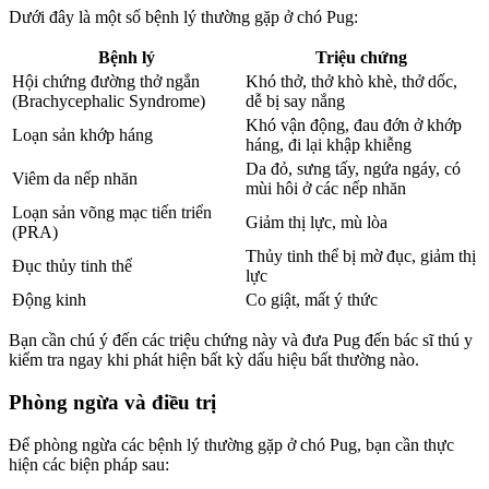
Dưới đây là một số bệnh lý thường gặp ở chó Pug:
Bệnh lý
Triệu chứng
Hội chứng đường thở ngắn
Khó thở, thở khò khè, thở dốc,
(Brachycephalic Syndrome)
dễ bị say nắng
Khó vận động, đau đớn ở khớp
Loạn sản khớp háng
háng, đi lại khập khiễng
Da đỏ, sưng tấy, ngứa ngáy, có
Viêm da nếp nhăn
mùi hôi ở các nếp nhăn
Loạn sản võng mạc tiến triển
Giảm thị lực, mù lòa
(PRA)
Thủy tinh thể bị mờ đục, giảm thị
Đục thủy tinh thể
lực
Động kinh
Co giật, mất ý thức
Bạn cần chú ý đến các triệu chứng này và đưa Pug đến bác sĩ thú y
kiểm tra ngay khi phát hiện bất kỳ dấu hiệu bất thường nào.
Phòng ngừa và điều trị
Để phòng ngừa các bệnh lý thường gặp ở chó Pug, bạn cần thực
hiện các biện pháp sau: