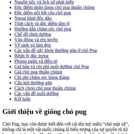
Nguồn gốc và lịch sử phát triển
Đặc điểm nhận dạng chó pug thuần chủng
Đặc điểm nổi bật của chó pug
Ngoại hình độc đáo
Tính cách và đặc điểm tâm lý
Hướng dẫn chăm sóc chó pug
Chế độ dinh dưỡng
Vận động và rèn luyện
Vệ sinh và làm đẹp
Các vấn đề sức khỏe thường gặp ở chó Pug
Bệnh lý đặc trưng
Phòng ngừa và điều trị
Giá bán và chi phí nuôi dưỡng chó Pug
Giá chó pug thuần chủng
Chi phí chăm sóc hàng tháng
Câu hỏi thường gặp
Cách chọn chó pug thuần chủng
Các vấn đề nuôi dưỡng
Kết luận
Giới thiệu về giống chó pug
Chó Pug, hay còn được biết đến với cái tên mỹ miều “chó mặt xệ”,
không chỉ là một vật nuôi; chúng là biểu tượng của sự quyến rũ kỳ