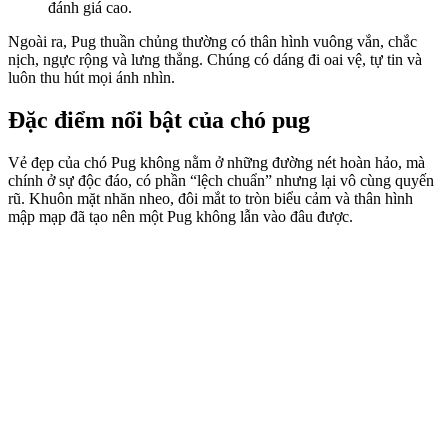
đánh giá cao.
Ngoài ra, Pug thuần chủng thường có thân hình vuông vắn, chắc
nịch, ngực rộng và lưng thẳng. Chúng có dáng đi oai vệ, tự tin và
luôn thu hút mọi ánh nhìn.
Đặc điểm nổi bật của chó pug
Vẻ đẹp của chó Pug không nằm ở những đường nét hoàn hảo, mà
chính ở sự độc đáo, có phần “lệch chuẩn” nhưng lại vô cùng quyến
rũ. Khuôn mặt nhăn nheo, đôi mắt to tròn biểu cảm và thân hình
mập mạp đã tạo nên một Pug không lẫn vào đâu được.