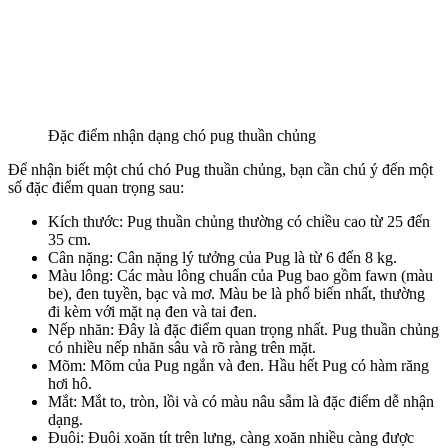
Đặc điểm nhận dạng chó pug thuần chủng
Để nhận biết một chú chó Pug thuần chủng, bạn cần chú ý đến một
số đặc điểm quan trọng sau:
Kích thước: Pug thuần chủng thường có chiều cao từ 25 đến
35 cm.
Cân nặng: Cân nặng lý tưởng của Pug là từ 6 đến 8 kg.
Màu lông: Các màu lông chuẩn của Pug bao gồm fawn (màu
be), đen tuyền, bạc và mơ. Màu be là phổ biến nhất, thường
đi kèm với mặt nạ đen và tai đen.
Nếp nhăn: Đây là đặc điểm quan trọng nhất. Pug thuần chủng
có nhiều nếp nhăn sâu và rõ ràng trên mặt.
Mõm: Mõm của Pug ngắn và đen. Hầu hết Pug có hàm răng
hơi hô.
Mắt: Mắt to, tròn, lồi và có màu nâu sẫm là đặc điểm dễ nhận
dạng.
Đuôi: Đuôi xoăn tít trên lưng, càng xoăn nhiều càng được