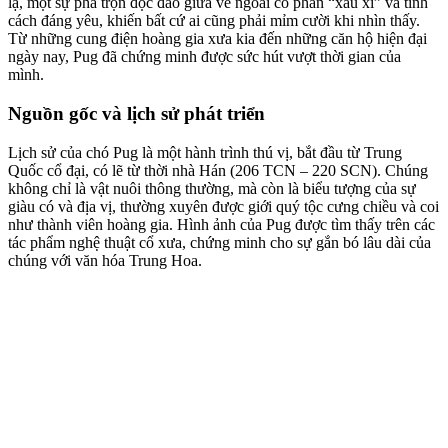
lạ, một sự pha trộn độc đáo giữa vẻ ngoài có phần “xấu xí” và tính
cách đáng yêu, khiến bất cứ ai cũng phải mỉm cười khi nhìn thấy.
Từ những cung điện hoàng gia xưa kia đến những căn hộ hiện đại
ngày nay, Pug đã chứng minh được sức hút vượt thời gian của
mình.
Nguồn gốc và lịch sử phát triển
Lịch sử của chó Pug là một hành trình thú vị, bắt đầu từ Trung
Quốc cổ đại, có lẽ từ thời nhà Hán (206 TCN – 220 SCN). Chúng
không chỉ là vật nuôi thông thường, mà còn là biểu tượng của sự
giàu có và địa vị, thường xuyên được giới quý tộc cưng chiều và coi
như thành viên hoàng gia. Hình ảnh của Pug được tìm thấy trên các
tác phẩm nghệ thuật cổ xưa, chứng minh cho sự gắn bó lâu dài của
chúng với văn hóa Trung Hoa.