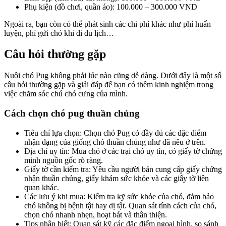
Phụ kiện (đồ chơi, quần áo): 100.000 – 300.000 VND
Ngoài ra, bạn còn có thể phát sinh các chi phí khác như phí huấn
luyện, phí gửi chó khi đi du lịch…
Câu hỏi thường gặp
Nuôi chó Pug không phải lúc nào cũng dễ dàng. Dưới đây là một số
câu hỏi thường gặp và giải đáp để bạn có thêm kinh nghiệm trong
việc chăm sóc chú chó cưng của mình.
Cách chọn chó pug thuần chủng
Tiêu chí lựa chọn: Chọn chó Pug có đầy đủ các đặc điểm
nhận dạng của giống chó thuần chủng như đã nêu ở trên.
Địa chỉ uy tín: Mua chó ở các trại chó uy tín, có giấy tờ chứng
minh nguồn gốc rõ ràng.
Giấy tờ cần kiểm tra: Yêu cầu người bán cung cấp giấy chứng
nhận thuần chủng, giấy khám sức khỏe và các giấy tờ liên
quan khác.
Các lưu ý khi mua: Kiểm tra kỹ sức khỏe của chó, đảm bảo
chó không bị bệnh tật hay dị tật. Quan sát tính cách của chó,
chọn chó nhanh nhẹn, hoạt bát và thân thiện.
Tips nhận biết: Quan sát kỹ các đặc điểm ngoại hình, so sánh