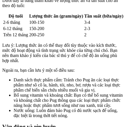
Dưới đây là bảng tham khảo về lượng thức ăn và tần suất cho ăn
theo độ tuổi:
Độ tuổi
Lượng thức ăn (gram/ngày)
Tần suất (bữa/ngày)
2-6 tháng
100-150
3-4
6-12 tháng
150-200
2-3
Trên 12 tháng
200-250
2
Lưu ý: Lượng thức ăn có thể thay đổi tùy thuộc vào kích thước,
mức độ hoạt động và tình trạng sức khỏe của từng chú chó. Bạn
nên tham khảo ý kiến của bác sĩ thú y để có chế độ ăn uống phù
hợp nhất.
Ngoài ra, bạn cần lưu ý một số điều sau:
Danh sách thực phẩm cấm: Tránh cho Pug ăn các loại thực
phẩm như sô cô la, hành, tỏi, nho, bơ, rượu và các loại thực
phẩm chế biến sẵn chứa nhiều muối và gia vị.
Bổ sung vitamin và khoáng chất: Bạn có thể bổ sung vitamin
và khoáng chất cho Pug thông qua các loại thực phẩm chức
năng hoặc thực phẩm tươi sống như rau xanh, trái cây.
Nước uống: Luôn đảm bảo Pug có đủ nước sạch để uống,
đặc biệt là trong thời tiết nóng.
Vận động và rèn luyện