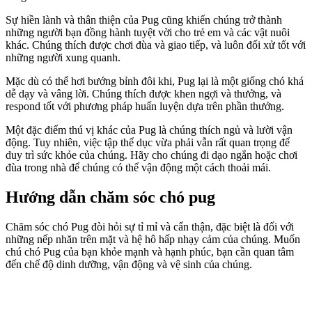
Sự hiền lành và thân thiện của Pug cũng khiến chúng trở thành
những người bạn đồng hành tuyệt vời cho trẻ em và các vật nuôi
khác. Chúng thích được chơi đùa và giao tiếp, và luôn đối xử tốt với
những người xung quanh.
Mặc dù có thể hơi bướng bỉnh đôi khi, Pug lại là một giống chó khá
dễ dạy và vâng lời. Chúng thích được khen ngợi và thưởng, và
respond tốt với phương pháp huấn luyện dựa trên phần thưởng.
Một đặc điểm thú vị khác của Pug là chúng thích ngủ và lười vận
động. Tuy nhiên, việc tập thể dục vừa phải vẫn rất quan trọng để
duy trì sức khỏe của chúng. Hãy cho chúng đi dạo ngắn hoặc chơi
đùa trong nhà để chúng có thể vận động một cách thoải mái.
Hướng dẫn chăm sóc chó pug
Chăm sóc chó Pug đòi hỏi sự tỉ mỉ và cẩn thận, đặc biệt là đối với
những nếp nhăn trên mặt và hệ hô hấp nhạy cảm của chúng. Muốn
chú chó Pug của bạn khỏe mạnh và hạnh phúc, bạn cần quan tâm
đến chế độ dinh dưỡng, vận động và vệ sinh của chúng.