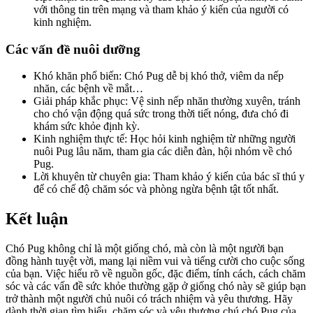
với thông tin trên mạng và tham khảo ý kiến của người có
kinh nghiệm.
Các vấn đề nuôi dưỡng
Khó khăn phổ biến: Chó Pug dễ bị khó thở, viêm da nếp
nhăn, các bệnh về mắt…
Giải pháp khắc phục: Vệ sinh nếp nhăn thường xuyên, tránh
cho chó vận động quá sức trong thời tiết nóng, đưa chó đi
khám sức khỏe định kỳ.
Kinh nghiệm thực tế: Học hỏi kinh nghiệm từ những người
nuôi Pug lâu năm, tham gia các diễn đàn, hội nhóm về chó
Pug.
Lời khuyên từ chuyên gia: Tham khảo ý kiến của bác sĩ thú y
để có chế độ chăm sóc và phòng ngừa bệnh tật tốt nhất.
Kết luận
Chó Pug không chỉ là một giống chó, mà còn là một người bạn
đồng hành tuyệt vời, mang lại niềm vui và tiếng cười cho cuộc sống
của bạn. Việc hiểu rõ về nguồn gốc, đặc điểm, tính cách, cách chăm
sóc và các vấn đề sức khỏe thường gặp ở giống chó này sẽ giúp bạn
trở thành một người chủ nuôi có trách nhiệm và yêu thương. Hãy
dành thời gian tìm hiểu, chăm sóc và yêu thương chú chó Pug của