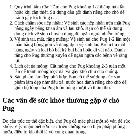
Quy trình tắm rửa: Tắm cho Pug khoảng 1-2 tháng một lần
hoặc khi cần thiết. Sử dụng dầu gội dành riêng cho chó để
tránh gây kích ứng da.
Cách chăm sóc nếp nhăn: Vệ sinh các nếp nhăn trên mặt Pug
hàng ngày bằng khăn ẩm và lau khô. Bạn có thể sử dụng
dung dịch vệ sinh chuyên dụng để ngăn ngừa nhiễm trùng.
Vệ sinh tai, mắt, răng miệng: Vệ sinh tai cho Pug 1-2 lần một
tuần bằng bông gòn và dung dịch vệ sinh tai. Kiểm tra mắt
hàng ngày và loại bỏ bất kỳ bụi bẩn hoặc dị vật nào. Đánh
răng cho Pug thường xuyên để ngăn ngừa các bệnh về răng
lợi.
Lịch cắt tỉa móng: Cắt móng cho Pug khoảng 2-3 tuần một
lần để tránh móng mọc dài và gây khó chịu cho chúng.
Sản phẩm làm đẹp phù hợp: Bạn có thể sử dụng các sản
phẩm làm đẹp như dầu xả, nước hoa dành riêng cho chó để
giúp bộ lông của Pug luôn bóng mượt và thơm tho.
Các vấn đề sức khỏe thường gặp ở chó
Pug
Do cấu trúc cơ thể đặc biệt, chó Pug dễ mắc phải một số vấn đề sức
khỏe. Việc nhận biết sớm các triệu chứng và có biện pháp phòng
ngừa, điều trị kịp thời là vô cùng quan trọng.