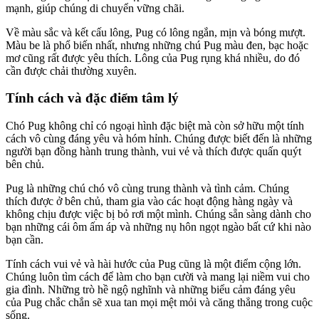
mạnh, giúp chúng di chuyển vững chãi.
Về màu sắc và kết cấu lông, Pug có lông ngắn, mịn và bóng mượt.
Màu be là phổ biến nhất, nhưng những chú Pug màu đen, bạc hoặc
mơ cũng rất được yêu thích. Lông của Pug rụng khá nhiều, do đó
cần được chải thường xuyên.
Tính cách và đặc điểm tâm lý
Chó Pug không chỉ có ngoại hình đặc biệt mà còn sở hữu một tính
cách vô cùng đáng yêu và hóm hỉnh. Chúng được biết đến là những
người bạn đồng hành trung thành, vui vẻ và thích được quấn quýt
bên chủ.
Pug là những chú chó vô cùng trung thành và tình cảm. Chúng
thích được ở bên chủ, tham gia vào các hoạt động hàng ngày và
không chịu được việc bị bỏ rơi một mình. Chúng sẵn sàng dành cho
bạn những cái ôm ấm áp và những nụ hôn ngọt ngào bất cứ khi nào
bạn cần.
Tính cách vui vẻ và hài hước của Pug cũng là một điểm cộng lớn.
Chúng luôn tìm cách để làm cho bạn cười và mang lại niềm vui cho
gia đình. Những trò hề ngộ nghĩnh và những biểu cảm đáng yêu
của Pug chắc chắn sẽ xua tan mọi mệt mỏi và căng thẳng trong cuộc
sống.