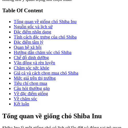
Table Of Content
Tổng quan về giống chó Shiba Inu
Nguồn gốc và lịch sử
Đặc điểm nhận dạng
Tính cách đặc trưng của chó Shiba
Đặc điểm tâm lý
Quan hệ xã hội
Hướng dẫn chăm sóc chó Shiba
Chế độ dinh dưỡng
Vận động và rèn luyện
Chăm sóc sức khỏe
Giá cả và cách chọn mua chó Shiba
Mức giá trên thị trường
Tiêu chí chọn mua
Câu hỏi thường gặp
Về đặc điểm giống
Về chăm sóc
Kết luận
Tổng quan về giống chó Shiba Inu
Shiba Inu là một giống chó có lịch sử lâu đời và đóng vai trò quan