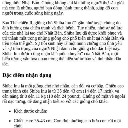
nông thôn Nhật Bản. Chúng không chỉ là những người thợ săn giỏi
mà còn là những người bạn đồng hành trung thành, giúp đỡ con
người trong cuộc sống hàng ngày.
Sau Thế chiến II, giống chó Shiba Inu đã gần như tuyệt chủng do
ảnh hưởng của chiến tranh và dịch bệnh. Tuy nhiên, nhờ sự nỗ lực
của các nhà lai tạo chó Nhật Bản, Shiba Inu đã được khôi phục và
trở thành một trong những giống chó phổ biến nhất tại Nhật Bản và
trên toàn thế giới. Sự hồi sinh này là một minh chứng cho tình yêu
và sự trân trọng của người Nhật dành cho giống chó đặc biệt này.
Shiba Inu được công nhận là “quốc khuyển” của Nhật Bản, một
biểu tượng văn hóa quan trọng thể hiện sự tự hào và tinh thần dân
tộc.
Đặc điểm nhận dạng
Shiba Inu là một giống chó nhỏ nhắn, cân đối và cơ bắp. Chiều cao
trung bình của Shiba Inu là từ 35 đến 43 cm (14 đến 17 inch), và
cân nặng từ 8 đến 11 kg (18 đến 24 pound). Chúng có một vẻ ngoài
rất đặc trưng, dễ dàng nhận biết so với các giống chó khác.
Kích thước chuẩn:
Chiều cao: 35-43 cm. Con đực thường cao hơn con cái một
chút.