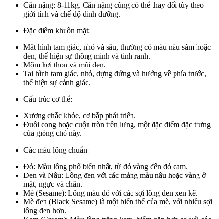
Cân nặng: 8-11kg. Cân nặng cũng có thể thay đổi tùy theo
giới tính và chế độ dinh dưỡng.
Đặc điểm khuôn mặt:
Mắt hình tam giác, nhỏ và sâu, thường có màu nâu sẫm hoặc
đen, thể hiện sự thông minh và tinh ranh.
Mõm hơi thon và mũi đen.
Tai hình tam giác, nhỏ, dựng đứng và hướng về phía trước,
thể hiện sự cảnh giác.
Cấu trúc cơ thể:
Xương chắc khỏe, cơ bắp phát triển.
Đuôi cong hoặc cuộn tròn trên lưng, một đặc điểm đặc trưng
của giống chó này.
Các màu lông chuẩn:
Đỏ: Màu lông phổ biến nhất, từ đỏ vàng đến đỏ cam.
Đen và Nâu: Lông đen với các mảng màu nâu hoặc vàng ở
mặt, ngực và chân.
Mè (Sesame): Lông màu đỏ với các sợi lông đen xen kẽ.
Mè đen (Black Sesame) là một biến thể của mè, với nhiều sợi
lông đen hơn.