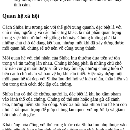
tình cảm.
Quan hệ xã hội
Cách Shiba Inu tương tác với thế giới xung quanh, đặc biệt là với
chủ nhân, người lạ và các thú cưng khác, là một phần quan trọng
trong việc hiểu rõ hơn về giống chó này. Chúng không phải là
những chú chó dễ dàng kết bạn, nhưng một khi đã xây dựng được
mối quan hệ, chúng sẽ trở nên vô cùng trung thành.
Mối quan hệ với chủ nhân của Shiba Inu thường dựa trên sự tôn
trọng và tin tưởng lẫn nhau. Chúng không phải là những chú chó
lúc nào cũng muốn được vuốt ve hay ôm ấp, nhưng chúng luôn ở
bên cạnh chủ nhân và bảo vệ họ khi cần thiết. Việc xây dựng một
mối quan hệ tốt đẹp với Shiba Inu đòi hỏi sự kiên nhẫn, thấu hiểu và
tôn trọng tính cách độc lập của chúng.
Shiba Inu có thể dè chừng người lạ, đặc biệt là khi họ xâm phạm
vào lãnh thổ của chúng. Chúng có thể sủa hoặc gầm gừ để cảnh
báo, nhưng hiếm khi tấn công. Việc xã hội hóa Shiba Inu từ khi còn
nhỏ là rất quan trọng để giúp chúng làm quen với người lạ và giảm
bớt tính cảnh giác.
Khả năng hòa đồng với thú cưng khác của Shiba Inu phụ thuộc vào
nhiều yếu tố, bao gồm tính cách của từng con chó, kinh nghiệm xã