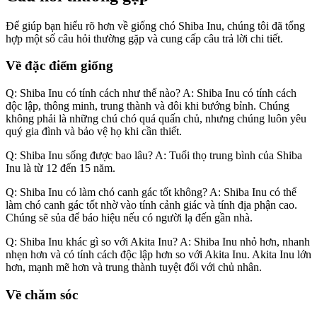
Để giúp bạn hiểu rõ hơn về giống chó Shiba Inu, chúng tôi đã tổng
hợp một số câu hỏi thường gặp và cung cấp câu trả lời chi tiết.
Về đặc điểm giống
Q: Shiba Inu có tính cách như thế nào? A: Shiba Inu có tính cách
độc lập, thông minh, trung thành và đôi khi bướng bỉnh. Chúng
không phải là những chú chó quá quấn chủ, nhưng chúng luôn yêu
quý gia đình và bảo vệ họ khi cần thiết.
Q: Shiba Inu sống được bao lâu? A: Tuổi thọ trung bình của Shiba
Inu là từ 12 đến 15 năm.
Q: Shiba Inu có làm chó canh gác tốt không? A: Shiba Inu có thể
làm chó canh gác tốt nhờ vào tính cảnh giác và tính địa phận cao.
Chúng sẽ sủa để báo hiệu nếu có người lạ đến gần nhà.
Q: Shiba Inu khác gì so với Akita Inu? A: Shiba Inu nhỏ hơn, nhanh
nhẹn hơn và có tính cách độc lập hơn so với Akita Inu. Akita Inu lớn
hơn, mạnh mẽ hơn và trung thành tuyệt đối với chủ nhân.
Về chăm sóc