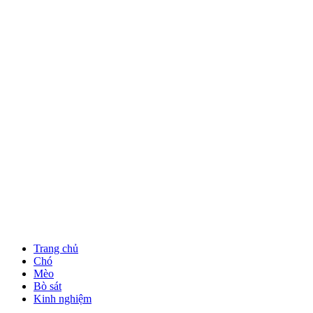
Trang chủ
Chó
Mèo
Bò sát
Kinh nghiệm