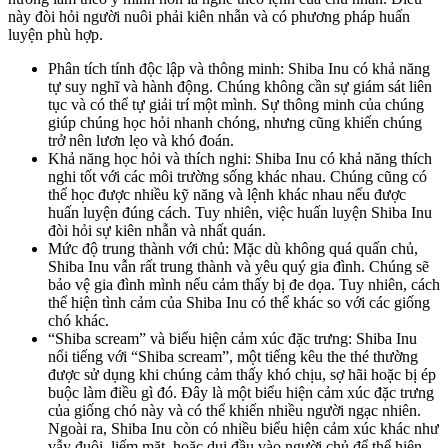
này đòi hỏi người nuôi phải kiên nhẫn và có phương pháp huấn
luyện phù hợp.
Phân tích tính độc lập và thông minh: Shiba Inu có khả năng
tự suy nghĩ và hành động. Chúng không cần sự giám sát liên
tục và có thể tự giải trí một mình. Sự thông minh của chúng
giúp chúng học hỏi nhanh chóng, nhưng cũng khiến chúng
trở nên lươn lẹo và khó đoán.
Khả năng học hỏi và thích nghi: Shiba Inu có khả năng thích
nghi tốt với các môi trường sống khác nhau. Chúng cũng có
thể học được nhiều kỹ năng và lệnh khác nhau nếu được
huấn luyện đúng cách. Tuy nhiên, việc huấn luyện Shiba Inu
đòi hỏi sự kiên nhẫn và nhất quán.
Mức độ trung thành với chủ: Mặc dù không quá quấn chủ,
Shiba Inu vẫn rất trung thành và yêu quý gia đình. Chúng sẽ
bảo vệ gia đình mình nếu cảm thấy bị đe dọa. Tuy nhiên, cách
thể hiện tình cảm của Shiba Inu có thể khác so với các giống
chó khác.
“Shiba scream” và biểu hiện cảm xúc đặc trưng: Shiba Inu
nổi tiếng với “Shiba scream”, một tiếng kêu the thé thường
được sử dụng khi chúng cảm thấy khó chịu, sợ hãi hoặc bị ép
buộc làm điều gì đó. Đây là một biểu hiện cảm xúc đặc trưng
của giống chó này và có thể khiến nhiều người ngạc nhiên.
Ngoài ra, Shiba Inu còn có nhiều biểu hiện cảm xúc khác như
vẫy đuôi, liếm mặt, hoặc dụi đầu vào người chủ để thể hiện