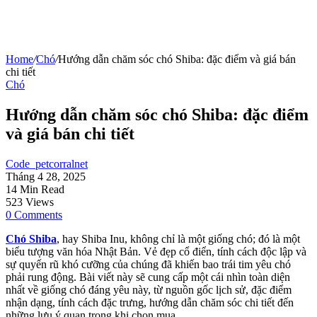
Home
/
Chó
/
Hướng dẫn chăm sóc chó Shiba: đặc điểm và giá bán
chi tiết
Chó
Hướng dẫn chăm sóc chó Shiba: đặc điểm
và giá bán chi tiết
Code_petcorralnet
Tháng 4 28, 2025
14 Min Read
523 Views
0 Comments
Chó Shiba
, hay Shiba Inu, không chỉ là một giống chó; đó là một
biểu tượng văn hóa Nhật Bản. Vẻ đẹp cổ điển, tính cách độc lập và
sự quyến rũ khó cưỡng của chúng đã khiến bao trái tim yêu chó
phải rung động. Bài viết này sẽ cung cấp một cái nhìn toàn diện
nhất về giống chó đáng yêu này, từ nguồn gốc lịch sử, đặc điểm
nhận dạng, tính cách đặc trưng, hướng dẫn chăm sóc chi tiết đến
những lưu ý quan trọng khi chọn mua.