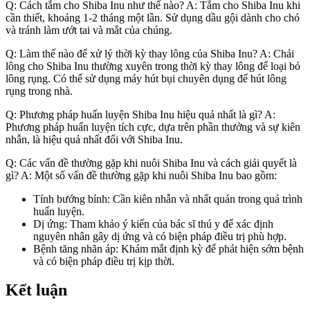
Q: Cách tắm cho Shiba Inu như thế nào? A: Tắm cho Shiba Inu khi
cần thiết, khoảng 1-2 tháng một lần. Sử dụng dầu gội dành cho chó
và tránh làm ướt tai và mắt của chúng.
Q: Làm thế nào để xử lý thời kỳ thay lông của Shiba Inu? A: Chải
lông cho Shiba Inu thường xuyên trong thời kỳ thay lông để loại bỏ
lông rụng. Có thể sử dụng máy hút bụi chuyên dụng để hút lông
rụng trong nhà.
Q: Phương pháp huấn luyện Shiba Inu hiệu quả nhất là gì? A:
Phương pháp huấn luyện tích cực, dựa trên phần thưởng và sự kiên
nhẫn, là hiệu quả nhất đối với Shiba Inu.
Q: Các vấn đề thường gặp khi nuôi Shiba Inu và cách giải quyết là
gì? A: Một số vấn đề thường gặp khi nuôi Shiba Inu bao gồm:
Tính bướng bỉnh: Cần kiên nhẫn và nhất quán trong quá trình
huấn luyện.
Dị ứng: Tham khảo ý kiến của bác sĩ thú y để xác định
nguyên nhân gây dị ứng và có biện pháp điều trị phù hợp.
Bệnh tăng nhãn áp: Khám mắt định kỳ để phát hiện sớm bệnh
và có biện pháp điều trị kịp thời.
Kết luận