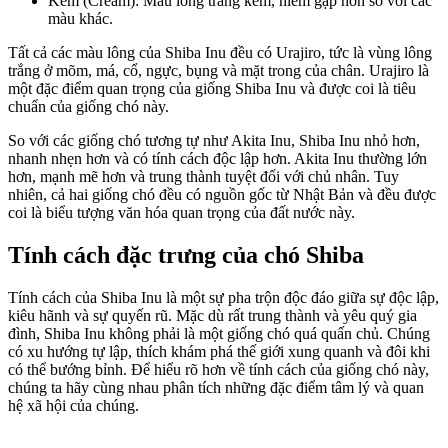
Kem (Cream): Màu lông trắng kem, hiếm gặp hơn so với các
màu khác.
Tất cả các màu lông của Shiba Inu đều có Urajiro, tức là vùng lông
trắng ở mõm, má, cổ, ngực, bụng và mặt trong của chân. Urajiro là
một đặc điểm quan trọng của giống Shiba Inu và được coi là tiêu
chuẩn của giống chó này.
So với các giống chó tương tự như Akita Inu, Shiba Inu nhỏ hơn,
nhanh nhẹn hơn và có tính cách độc lập hơn. Akita Inu thường lớn
hơn, mạnh mẽ hơn và trung thành tuyệt đối với chủ nhân. Tuy
nhiên, cả hai giống chó đều có nguồn gốc từ Nhật Bản và đều được
coi là biểu tượng văn hóa quan trọng của đất nước này.
Tính cách đặc trưng của chó Shiba
Tính cách của Shiba Inu là một sự pha trộn độc đáo giữa sự độc lập,
kiêu hãnh và sự quyến rũ. Mặc dù rất trung thành và yêu quý gia
đình, Shiba Inu không phải là một giống chó quá quấn chủ. Chúng
có xu hướng tự lập, thích khám phá thế giới xung quanh và đôi khi
có thể bướng bỉnh. Để hiểu rõ hơn về tính cách của giống chó này,
chúng ta hãy cùng nhau phân tích những đặc điểm tâm lý và quan
hệ xã hội của chúng.