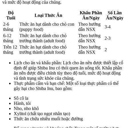
và mức độ hoạt động của chúng.
Độ
Khẩu Phần
Số Lần
Loại Thức Ăn
Tuổi
Ăn/Ngày
Ăn/Ngày
2-6
Thức ăn hạt dành cho chó con
Theo hướng
3-4
tháng
(puppy food)
dẫn NSX
6-12
Thức ăn hạt dành cho chó
Theo hướng
2-3
tháng
trưởng thành (adult food)
dẫn NSX
Trên 12
Thức ăn hạt dành cho chó
Theo hướng
2
tháng
trưởng thành (adult food)
dẫn NSX
Lịch cho ăn và khẩu phần: Lịch cho ăn nên được thiết lập cố
định để giúp Shiba Inu có thói quen ăn uống tốt. Khẩu phần
ăn nên được điều chỉnh tùy theo độ tuổi, mức độ hoạt động
và tình trạng sức khỏe của chúng.
Thực phẩm cấm và hạn chế: Một số loại thực phẩm có thể
gây hại cho Shiba Inu, bao gồm:
Sô cô la
Hành, tỏi
Nho, nho khô
Xylitol (chất tạo ngọt nhân tạo)
Thức ăn chứa nhiều muối hoặc đường