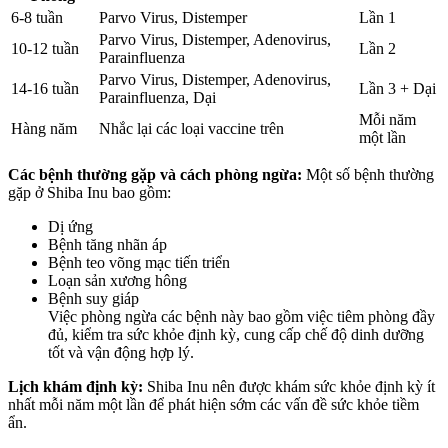
6-8 tuần
Parvo Virus, Distemper
Lần 1
Parvo Virus, Distemper, Adenovirus,
10-12 tuần
Lần 2
Parainfluenza
Parvo Virus, Distemper, Adenovirus,
14-16 tuần
Lần 3 + Dại
Parainfluenza, Dại
Mỗi năm
Hàng năm
Nhắc lại các loại vaccine trên
một lần
Các bệnh thường gặp và cách phòng ngừa:
Một số bệnh thường
gặp ở Shiba Inu bao gồm:
Dị ứng
Bệnh tăng nhãn áp
Bệnh teo võng mạc tiến triển
Loạn sản xương hông
Bệnh suy giáp
Việc phòng ngừa các bệnh này bao gồm việc tiêm phòng đầy
đủ, kiểm tra sức khỏe định kỳ, cung cấp chế độ dinh dưỡng
tốt và vận động hợp lý.
Lịch khám định kỳ:
Shiba Inu nên được khám sức khỏe định kỳ ít
nhất mỗi năm một lần để phát hiện sớm các vấn đề sức khỏe tiềm
ẩn.