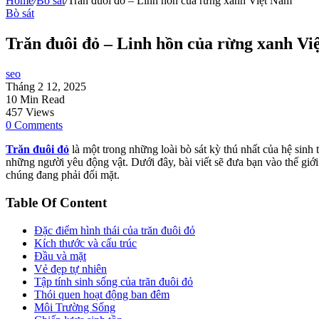
Home
/
Bò sát
/
Trăn đuôi đỏ – Linh hồn của rừng xanh Việt Nam
Bò sát
Trăn đuôi đỏ – Linh hồn của rừng xanh Vi
seo
Tháng 2 12, 2025
10 Min Read
457 Views
0 Comments
Trăn đuôi đỏ
là một trong những loài bò sát kỳ thú nhất của hệ sinh
những người yêu động vật. Dưới đây, bài viết sẽ đưa bạn vào thế giới 
chúng đang phải đối mặt.
Table Of Content
Đặc điểm hình thái của trăn đuôi đỏ
Kích thước và cấu trúc
Đầu và mặt
Vẻ đẹp tự nhiên
Tập tính sinh sống của trăn đuôi đỏ
Thói quen hoạt động ban đêm
Môi Trường Sống