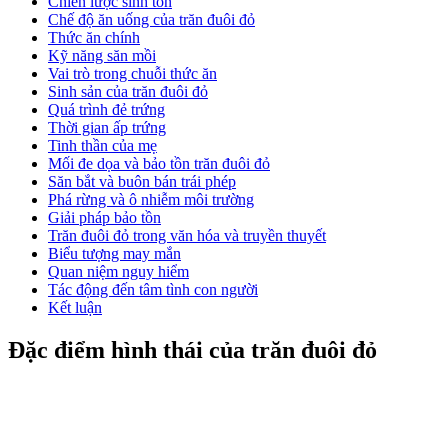
Chiến lược sinh tồn
Chế độ ăn uống của trăn đuôi đỏ
Thức ăn chính
Kỹ năng săn mồi
Vai trò trong chuỗi thức ăn
Sinh sản của trăn đuôi đỏ
Quá trình đẻ trứng
Thời gian ấp trứng
Tinh thần của mẹ
Mối đe dọa và bảo tồn trăn đuôi đỏ
Săn bắt và buôn bán trái phép
Phá rừng và ô nhiễm môi trường
Giải pháp bảo tồn
Trăn đuôi đỏ trong văn hóa và truyền thuyết
Biểu tượng may mắn
Quan niệm nguy hiểm
Tác động đến tâm tình con người
Kết luận
Đặc điểm hình thái của trăn đuôi đỏ