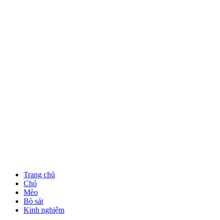
Trang chủ
Chó
Mèo
Bò sát
Kinh nghiệm