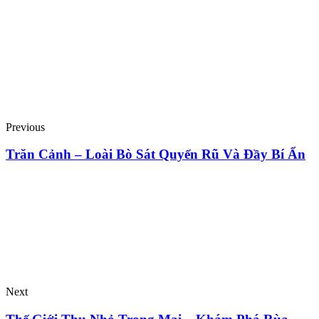
Previous
Trăn Cảnh – Loài Bò Sát Quyến Rũ Và Đầy Bí Ẩn
Next