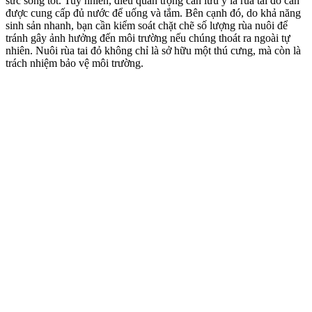
sức sống tốt. Tuy nhiên, điều quan trọng cần lưu ý là rùa tai đỏ cần
được cung cấp đủ nước để uống và tắm. Bên cạnh đó, do khả năng
sinh sản nhanh, bạn cần kiểm soát chặt chẽ số lượng rùa nuôi để
tránh gây ảnh hưởng đến môi trường nếu chúng thoát ra ngoài tự
nhiên. Nuôi rùa tai đỏ không chỉ là sở hữu một thú cưng, mà còn là
trách nhiệm bảo vệ môi trường.