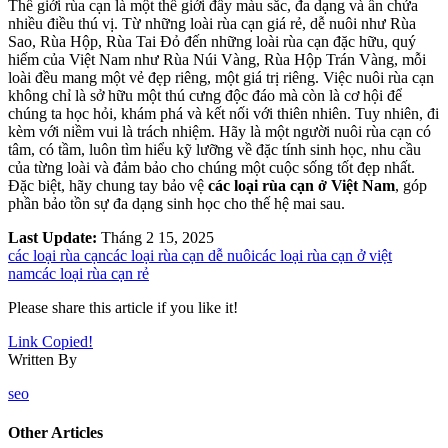
Thế giới rùa cạn là một thế giới đầy màu sắc, đa dạng và ẩn chứa
nhiều điều thú vị. Từ những loài rùa cạn giá rẻ, dễ nuôi như Rùa
Sao, Rùa Hộp, Rùa Tai Đỏ đến những loài rùa cạn đặc hữu, quý
hiếm của Việt Nam như Rùa Núi Vàng, Rùa Hộp Trán Vàng, mỗi
loài đều mang một vẻ đẹp riêng, một giá trị riêng. Việc nuôi rùa cạn
không chỉ là sở hữu một thú cưng độc đáo mà còn là cơ hội để
chúng ta học hỏi, khám phá và kết nối với thiên nhiên. Tuy nhiên, đi
kèm với niềm vui là trách nhiệm. Hãy là một người nuôi rùa cạn có
tâm, có tầm, luôn tìm hiểu kỹ lưỡng về đặc tính sinh học, nhu cầu
của từng loài và đảm bảo cho chúng một cuộc sống tốt đẹp nhất.
Đặc biệt, hãy chung tay bảo vệ
các loại rùa cạn ở Việt Nam
, góp
phần bảo tồn sự đa dạng sinh học cho thế hệ mai sau.
Last Update:
Tháng 2 15, 2025
các loại rùa cạn
các loại rùa cạn dễ nuôi
các loại rùa cạn ở việt
nam
các loại rùa cạn rẻ
Please share this article if you like it!
Link Copied!
Written By
seo
Other Articles