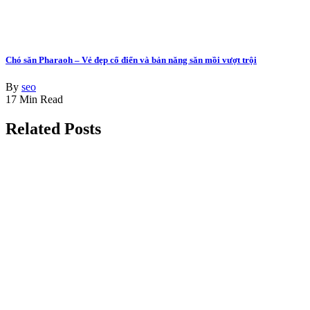
Chó săn Pharaoh – Vẻ đẹp cổ điển và bản năng săn mồi vượt trội
By
seo
17 Min Read
Related Posts