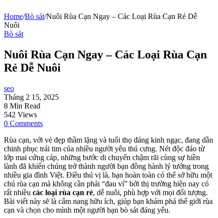
Home
/
Bò sát
/
Nuôi Rùa Cạn Ngay – Các Loại Rùa Cạn Rẻ Dễ
Nuôi
Bò sát
Nuôi Rùa Cạn Ngay – Các Loại Rùa Cạn
Rẻ Dễ Nuôi
seo
Tháng 2 15, 2025
8 Min Read
542 Views
0 Comments
Rùa cạn, với vẻ đẹp thầm lặng và tuổi thọ đáng kinh ngạc, đang dần
chinh phục trái tim của nhiều người yêu thú cưng. Nét độc đáo từ
lớp mai cứng cáp, những bước di chuyển chậm rãi cùng sự hiền
lành đã khiến chúng trở thành người bạn đồng hành lý tưởng trong
nhiều gia đình Việt. Điều thú vị là, bạn hoàn toàn có thể sở hữu một
chú rùa cạn mà không cần phải “đau ví” bởi thị trường hiện nay có
rất nhiều
các loại rùa cạn rẻ
, dễ nuôi, phù hợp với mọi đối tượng.
Bài viết này sẽ là cẩm nang hữu ích, giúp bạn khám phá thế giới rùa
cạn và chọn cho mình một người bạn bò sát đáng yêu.