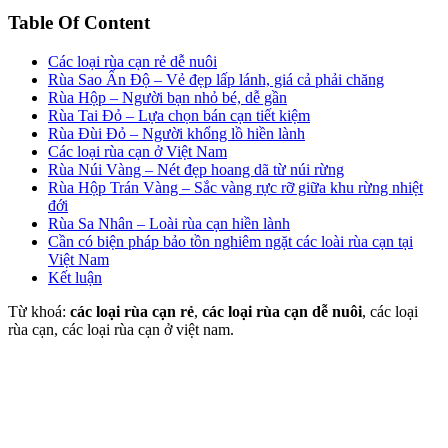
Table Of Content
Các loại rùa cạn rẻ dễ nuôi
Rùa Sao Ấn Độ – Vẻ đẹp lấp lánh, giá cả phải chăng
Rùa Hộp – Người bạn nhỏ bé, dễ gần
Rùa Tai Đỏ – Lựa chọn bán cạn tiết kiệm
Rùa Đùi Đỏ – Người khổng lồ hiền lành
Các loại rùa cạn ở Việt Nam
Rùa Núi Vàng – Nét đẹp hoang dã từ núi rừng
Rùa Hộp Trán Vàng – Sắc vàng rực rỡ giữa khu rừng nhiệt
đới
Rùa Sa Nhân – Loài rùa cạn hiền lành
Cần có biện pháp bảo tồn nghiêm ngặt các loài rùa cạn tại
Việt Nam
Kết luận
Từ khoá:
các loại rùa cạn rẻ
,
các loại rùa cạn dễ nuôi
, các loại
rùa cạn, các loại rùa cạn ở việt nam.