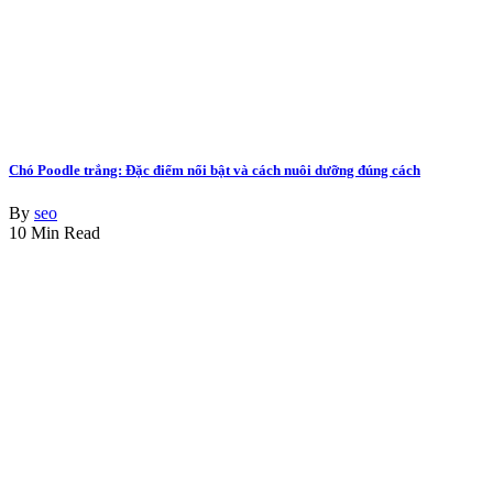
Chó Poodle trắng: Đặc điểm nổi bật và cách nuôi dưỡng đúng cách
By
seo
10 Min Read