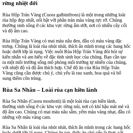
rừng nhiệt đới
Rùa Hộp Trán Vàng (Cuora galbinifrons) là một trong những loài
rùa hộp đẹp nhất, nổi bật với phần trán màu vàng rực rỡ. Chúng
thường sinh sống ở các khu vực rừng ẩm ướt, nơi có nhiều cây cối
và độ ẩm cao.
Rùa Hộp Trán Vàng có mai màu nâu đen, đầu có màu vàng đặc
trưng. Chúng là loài rùa nhút nhát, thích ẩn mình trong các hang hốc
hoặc dưới lớp lá rụng. Việc nuôi Rùa Hộp Trán Vàng đòi hỏi sự
kiên nhẫn và am hiểu về đặc tính sinh học của chúng. Bạn cần tạo
ra một môi trường sống mô phỏng môi trường tự nhiên của chúng,
với nhiệt độ và độ ẩm thích hợp. Chế độ ăn của Rùa Hộp Trán
Vàng cũng cần được chú ý, chủ yếu là rau xanh, hoa quả và bổ
sung thêm côn trùng.
Rùa Sa Nhân – Loài rùa cạn hiền lành
Rùa Sa Nhân (Cuora mouhotii) là một loài rùa cạn hiền lành,
thường sinh sống ở các khu vực rừng núi, nơi có khí hậu mát mẻ và
độ ẩm cao. Chúng có mai màu nâu sẫm, yếm màu vàng nhạt, đầu có
những vệt màu vàng cam.
Rùa Sa Nhân là loài rùa nhút nhát, thích ẩn mình trong các hang hốc
hoặc dưới lớp lá rụng. Chúng ăn tạp, thức ăn chủ yếu là thực vật,