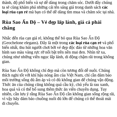
thành, độ phổ biến và sự dễ dàng trong chăm sóc. Dưới đây chúng
ta sẽ cùng khám phá những cái tên sáng giá trong danh sách
các
loại rùa cạn rẻ
mà bạn có thể dễ dàng tìm mua và chăm sóc tại nhà.
Rùa Sao Ấn Độ – Vẻ đẹp lấp lánh, giá cả phải
chăng
Nhắc đến rùa cạn giá rẻ, không thể bỏ qua Rùa Sao Ấn Độ
(Geochelone elegans). Đây là một trong
các loại rùa cạn rẻ
và phổ
biến nhất, thu hút người chơi bởi vẻ đẹp độc đáo từ những hoa văn
hình sao màu vàng rực rỡ nổi bật trên nền mai đen. Nhìn từ xa,
chúng như những viên ngọc lấp lánh, di động chậm rãi trong không
gian.
Rùa Sao Ấn Độ không chỉ đẹp mà còn tương đối dễ nuôi. Chúng
thích nghi tốt với khí hậu nóng ẩm của Việt Nam, chỉ cần đảm bảo
môi trường sống đủ ấm áp và có đủ không gian để chúng vận động.
Thức ăn của chúng cũng không quá cầu kỳ, chủ yếu là rau xanh,
hoa quả và có thể bổ sung thêm thức ăn viên chuyên dụng. Tuy
nhiên, cần lưu ý rằng Rùa Sao Ấn Độ cần không gian sống rộng rãi,
vì vậy hãy đảm bảo chuồng nuôi đủ lớn để chúng có thể thoải mái
di chuyển.