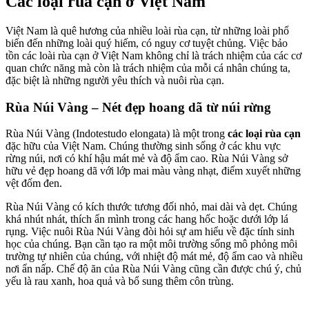
Các loại rùa cạn ở Việt Nam
Việt Nam là quê hương của nhiều loài rùa cạn, từ những loài phổ
biến đến những loài quý hiếm, có nguy cơ tuyệt chủng. Việc bảo
tồn các loài rùa cạn ở Việt Nam không chỉ là trách nhiệm của các cơ
quan chức năng mà còn là trách nhiệm của mỗi cá nhân chúng ta,
đặc biệt là những người yêu thích và nuôi rùa cạn.
Rùa Núi Vàng – Nét đẹp hoang dã từ núi rừng
Rùa Núi Vàng (Indotestudo elongata) là một trong
các loại rùa cạn
đặc hữu của Việt Nam. Chúng thường sinh sống ở các khu vực
rừng núi, nơi có khí hậu mát mẻ và độ ẩm cao. Rùa Núi Vàng sở
hữu vẻ đẹp hoang dã với lớp mai màu vàng nhạt, điểm xuyết những
vệt đốm đen.
Rùa Núi Vàng có kích thước tương đối nhỏ, mai dài và dẹt. Chúng
khá nhút nhát, thích ẩn mình trong các hang hốc hoặc dưới lớp lá
rụng. Việc nuôi Rùa Núi Vàng đòi hỏi sự am hiểu về đặc tính sinh
học của chúng. Bạn cần tạo ra một môi trường sống mô phỏng môi
trường tự nhiên của chúng, với nhiệt độ mát mẻ, độ ẩm cao và nhiều
nơi ẩn nấp. Chế độ ăn của Rùa Núi Vàng cũng cần được chú ý, chủ
yếu là rau xanh, hoa quả và bổ sung thêm côn trùng.