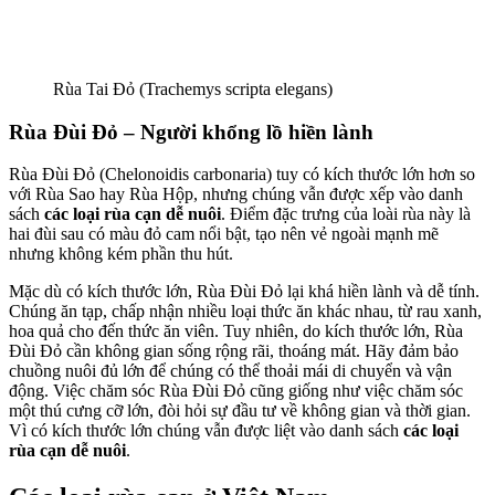
Rùa Tai Đỏ (Trachemys scripta elegans)
Rùa Đùi Đỏ – Người khổng lồ hiền lành
Rùa Đùi Đỏ (Chelonoidis carbonaria) tuy có kích thước lớn hơn so
với Rùa Sao hay Rùa Hộp, nhưng chúng vẫn được xếp vào danh
sách
các loại rùa cạn dễ nuôi
. Điểm đặc trưng của loài rùa này là
hai đùi sau có màu đỏ cam nổi bật, tạo nên vẻ ngoài mạnh mẽ
nhưng không kém phần thu hút.
Mặc dù có kích thước lớn, Rùa Đùi Đỏ lại khá hiền lành và dễ tính.
Chúng ăn tạp, chấp nhận nhiều loại thức ăn khác nhau, từ rau xanh,
hoa quả cho đến thức ăn viên. Tuy nhiên, do kích thước lớn, Rùa
Đùi Đỏ cần không gian sống rộng rãi, thoáng mát. Hãy đảm bảo
chuồng nuôi đủ lớn để chúng có thể thoải mái di chuyển và vận
động. Việc chăm sóc Rùa Đùi Đỏ cũng giống như việc chăm sóc
một thú cưng cỡ lớn, đòi hỏi sự đầu tư về không gian và thời gian.
Vì có kích thước lớn chúng vẫn được liệt vào danh sách
các loại
rùa cạn dễ nuôi
.