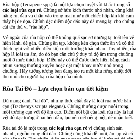
Rùa hộp (Terrapene spp.) là một lựa chọn tuyệt vời khác trong số
các loại rùa cạn rẻ
. Chúng sở hữu kích thước nhỏ nhắn, cùng khả
năng rụt đầu và chân vào trong mai như một chiếc hộp kín khi cảm
thấy bị đe dọa. Chính đặc điểm độc đáo này đã mang lại cho chúng
cái tên thú vị “rùa hộp”.
Vẻ ngoài của rùa hộp có thể không quá sặc sỡ nhưng lại toát lên vẻ
hiền lành, dễ gần. Chúng ăn tạp, không kén chọn thức ăn và có thể
thích nghi với nhiều điều kiện môi trường khác nhau. Tuy nhiên, rùa
hộp là loài ưa ẩm, do đó bạn cần chú ý duy trì độ ẩm trong chuồng
nuôi ở mức thích hợp. Điều này có thể được thực hiện bằng cách
phun sương thường xuyên hoặc đặt một khay nước nhỏ trong
chuồng. Hãy tưởng tượng bạn đang tạo ra một khu rừng nhiệt đới
thu nhỏ cho người bạn rùa hộp của mình.
Rùa Tai Đỏ – Lựa chọn bán cạn tiết kiệm
Dù mang danh “tai đỏ”, nhưng thực chất đây là loài rùa nước bán
cạn (Trachemys scripta elegans). Chúng thường được nuôi trong
môi trường cạn với độ ẩm cao. Điểm nổi bật của loài rùa này là hai
vệt đỏ đặc trưng ở hai bên đầu, tạo nên nét riêng biệt, dễ nhận biết.
Rùa tai đỏ là một trong
các loại rùa cạn rẻ
vì chúng sinh sản
nhanh, nguồn cung dồi dào. Chúng cũng khá dễ nuôi, ăn tạp và có