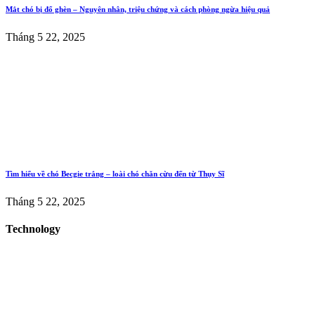
Mắt chó bị đổ ghèn – Nguyên nhân, triệu chứng và cách phòng ngừa hiệu quả
Tháng 5 22, 2025
Tìm hiểu về chó Becgie trắng – loài chó chăn cừu đến từ Thụy Sĩ
Tháng 5 22, 2025
Technology