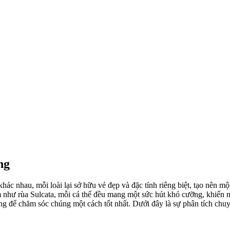
ng
hác nhau, mỗi loài lại sở hữu vẻ đẹp và đặc tính riêng biệt, tạo nên 
m như rùa Sulcata, mỗi cá thể đều mang một sức hút khó cưỡng, khiến 
ảng để chăm sóc chúng một cách tốt nhất. Dưới đây là sự phân tích chuy