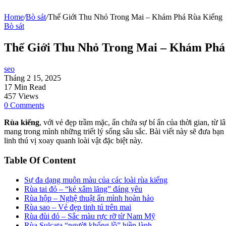
Home
/
Bò sát
/
Thế Giới Thu Nhỏ Trong Mai – Khám Phá Rùa Kiểng
Bò sát
Thế Giới Thu Nhỏ Trong Mai – Khám Phá
seo
Tháng 2 15, 2025
17 Min Read
457 Views
0 Comments
Rùa kiểng
, với vẻ đẹp trầm mặc, ẩn chứa sự bí ẩn của thời gian, từ
mang trong mình những triết lý sống sâu sắc. Bài viết này sẽ đưa bạn
linh thú vị xoay quanh loài vật đặc biệt này.
Table Of Content
Sự đa dạng muôn màu của các loài rùa kiểng
Rùa tai đỏ – “kẻ xâm lăng” đáng yêu
Rùa hộp – Nghệ thuật ẩn mình hoàn hảo
Rùa sao – Vẻ đẹp tinh tú trên mai
Rùa đùi đỏ – Sắc màu rực rỡ từ Nam Mỹ
Rùa Sulcata “người khổng lồ” hiền lành