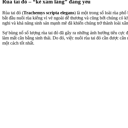
Rùa tai đỏ – “kẻ xâm lăng” đáng yêu
Rùa tai đỏ (
Trachemys scripta elegans
) là một trong số loài rùa ph
bắt đầu nuôi rùa kiểng vì vẻ ngoài dễ thương và cũng bởi chúng có k
nghi và khả năng sinh sản mạnh mẽ đã khiến chúng trở thành loài xâm 
Sự bùng nổ số lượng rùa tai đỏ đã gây ra những ảnh hưởng tiêu cực đế
làm mất cân bằng sinh thái. Do đó, việc nuôi rùa tai đỏ cần được câ
một cách tốt nhất.