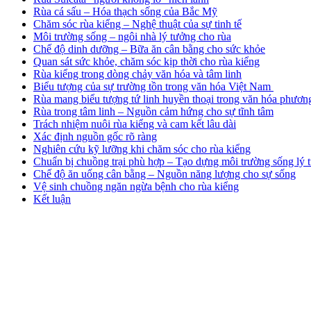
Rùa cá sấu – Hóa thạch sống của Bắc Mỹ
Chăm sóc rùa kiểng – Nghệ thuật của sự tinh tế
Môi trường sống – ngôi nhà lý tưởng cho rùa
Chế độ dinh dưỡng – Bữa ăn cân bằng cho sức khỏe
Quan sát sức khỏe, chăm sóc kịp thời cho rùa kiểng
Rùa kiểng trong dòng chảy văn hóa và tâm linh
Biểu tượng của sự trường tồn trong văn hóa Việt Nam
Rùa mang biểu tượng tứ linh huyền thoại trong văn hóa phươ
Rùa trong tâm linh – Nguồn cảm hứng cho sự tĩnh tâm
Trách nhiệm nuôi rùa kiểng và cam kết lâu dài
Xác định nguồn gốc rõ ràng
Nghiên cứu kỹ lưỡng khi chăm sóc cho rùa kiểng
Chuẩn bị chuồng trại phù hợp – Tạo dựng môi trường sống lý 
Chế độ ăn uống cân bằng – Nguồn năng lượng cho sự sống
Vệ sinh chuồng ngăn ngừa bệnh cho rùa kiểng
Kết luận