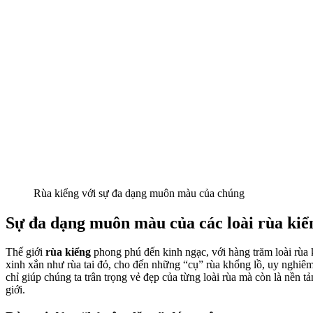
Rùa kiểng với sự đa dạng muôn màu của chúng
Sự đa dạng muôn màu của các loài rùa kiể
Thế giới
rùa kiểng
phong phú đến kinh ngạc, với hàng trăm loài rùa k
xinh xắn như rùa tai đỏ, cho đến những “cụ” rùa khổng lồ, uy nghiê
chỉ giúp chúng ta trân trọng vẻ đẹp của từng loài rùa mà còn là nền t
giới.