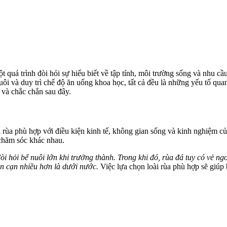
 quá trình đòi hỏi sự hiểu biết về tập tính, môi trường sống và nhu cầ
uôi và duy trì chế độ ăn uống khoa học, tất cả đều là những yếu tố qua
và chắc chắn sau đây.
i rùa phù hợp với điều kiện kinh tế, không gian sống và kinh nghiệm của
 chăm sóc khác nhau.
 đòi hỏi bể nuôi lớn khi trưởng thành. Trong khi đó, rùa đá tuy có vẻ 
ên cạn nhiều hơn là dưới nước.
Việc lựa chọn loài rùa phù hợp sẽ giúp