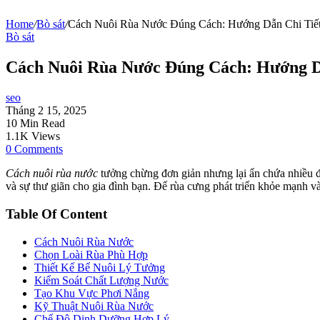
Home
/
Bò sát
/
Cách Nuôi Rùa Nước Đúng Cách: Hướng Dẫn Chi Tiế
Bò sát
Cách Nuôi Rùa Nước Đúng Cách: Hướng D
seo
Tháng 2 15, 2025
10 Min Read
1.1K Views
0 Comments
Cách nuôi rùa nước
tưởng chừng đơn giản nhưng lại ẩn chứa nhiều đi
và sự thư giãn cho gia đình bạn. Để rùa cưng phát triển khỏe mạnh v
Table Of Content
Cách Nuôi Rùa Nước
Chọn Loài Rùa Phù Hợp
Thiết Kế Bể Nuôi Lý Tưởng
Kiểm Soát Chất Lượng Nước
Tạo Khu Vực Phơi Nắng
Kỹ Thuật Nuôi Rùa Nước
Chế Độ Dinh Dưỡng Hợp Lý