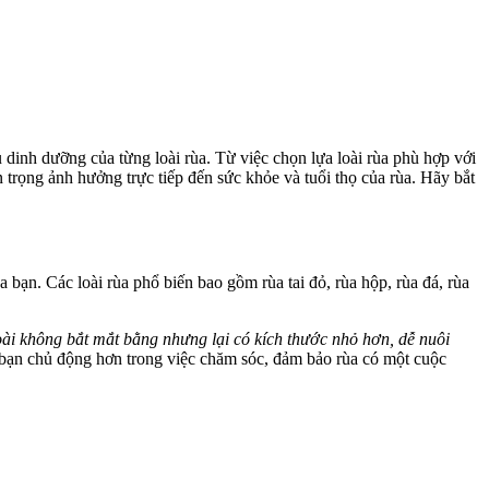
u dinh dưỡng của từng loài rùa. Từ việc chọn lựa loài rùa phù hợp với
n trọng ảnh hưởng trực tiếp đến sức khỏe và tuổi thọ của rùa. Hãy bắt
 bạn. Các loài rùa phổ biến bao gồm rùa tai đỏ, rùa hộp, rùa đá, rùa
ngoài không bắt mắt bằng nhưng lại có kích thước nhỏ hơn, dễ nuôi
 bạn chủ động hơn trong việc chăm sóc, đảm bảo rùa có một cuộc