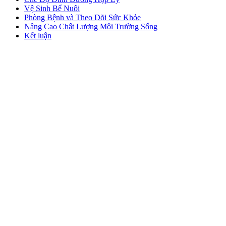
Vệ Sinh Bể Nuôi
Phòng Bệnh và Theo Dõi Sức Khỏe
Nâng Cao Chất Lượng Môi Trường Sống
Kết luận